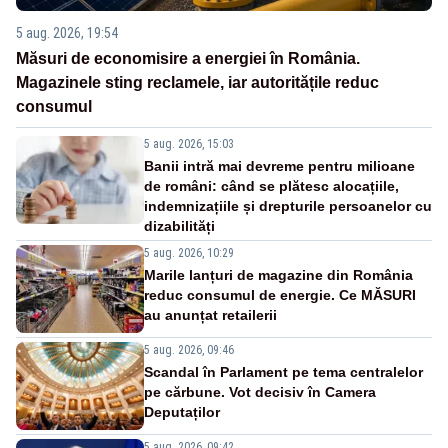
5 aug. 2026, 19:54
Măsuri de economisire a energiei în România.
Magazinele sting reclamele, iar autoritățile reduc
consumul
5 aug. 2026, 15:03
Banii intră mai devreme pentru milioane
de români: când se plătesc alocațiile,
indemnizațiile și drepturile persoanelor cu
dizabilități
5 aug. 2026, 10:29
Marile lanțuri de magazine din România
reduc consumul de energie. Ce MĂSURI
au anunțat retailerii
5 aug. 2026, 09:46
Scandal în Parlament pe tema centralelor
pe cărbune. Vot decisiv în Camera
Deputaților
5 aug. 2026, 09:42