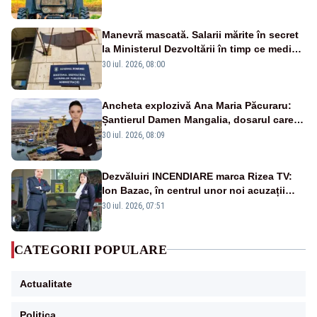
Manevră mascată. Salarii mărite în secret
la Ministerul Dezvoltării în timp ce medicii
ies în stradă
30 iul. 2026, 08:00
Ancheta explozivă Ana Maria Păcuraru:
Șantierul Damen Mangalia, dosarul care
scufundă apărarea României
30 iul. 2026, 08:09
Dezvăluiri INCENDIARE marca Rizea TV:
Ion Bazac, în centrul unor noi acuzații
publice
30 iul. 2026, 07:51
CATEGORII POPULARE
Actualitate
Politica