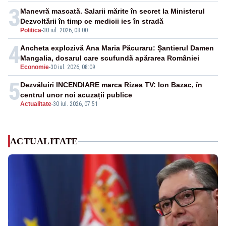
3
Manevră mascată. Salarii mărite în secret la Ministerul
Dezvoltării în timp ce medicii ies în stradă
Politica
-
30 iul. 2026, 08:00
4
Ancheta explozivă Ana Maria Păcuraru: Șantierul Damen
Mangalia, dosarul care scufundă apărarea României
Economie
-
30 iul. 2026, 08:09
5
Dezvăluiri INCENDIARE marca Rizea TV: Ion Bazac, în
centrul unor noi acuzații publice
Actualitate
-
30 iul. 2026, 07:51
ACTUALITATE