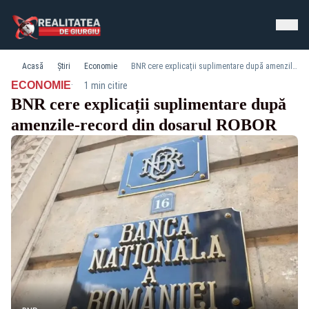
Acasă
Știri
Economie
BNR cere explicații suplimentare după amenzile-record din dosarul ROBOR
·
ECONOMIE
1 min citire
BNR cere explicații suplimentare după
amenzile-record din dosarul ROBOR