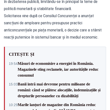
în dezbaterea publică, limitându-se în principal la teme de
politică monetară și stabilitate financiară.
Solicitarea vine după ce Consiliul Concurenței a anunțat
sancțiuni de amploare pentru presupuse practici
anticoncurențiale pe piața monetară, o decizie care a stârnit
reacții puternice în sistemul bancar și în mediul economic.
CITEȘTE ȘI
Măsuri de economisire a energiei în România.
19:54
Magazinele sting reclamele, iar autoritățile reduc
consumul
Banii intră mai devreme pentru milioane de
15:03
români: când se plătesc alocațiile, indemnizațiile și
drepturile persoanelor cu dizabilități
Marile lanțuri de magazine din România reduc
10:29