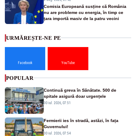
Comisia Europeană susține că România
nu are probleme cu energia, în timp ce
țara importă masiv de la patru vecini
URMĂREȘTE-NE PE
Facebook
YouTube
POPULAR
Continuă greva în Sănătate. 500 de
spitale asigură doar urgențele
30 iul. 2026, 07:51
Fermierii ies în stradă, astăzi, în fața
Guvernului!
30 iul. 2026, 07:54