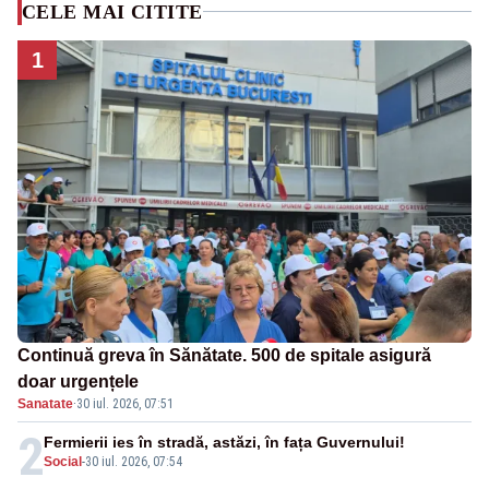
CELE MAI CITITE
1
Continuă greva în Sănătate. 500 de spitale asigură
doar urgențele
Sanatate
·
30 iul. 2026, 07:51
2
Fermierii ies în stradă, astăzi, în fața Guvernului!
Social
-
30 iul. 2026, 07:54