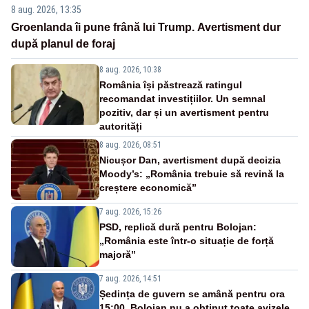
8 aug. 2026, 13:35
Groenlanda îi pune frână lui Trump. Avertisment dur
după planul de foraj
8 aug. 2026, 10:38
România își păstrează ratingul
recomandat investițiilor. Un semnal
pozitiv, dar și un avertisment pentru
autorități
8 aug. 2026, 08:51
Nicușor Dan, avertisment după decizia
Moody’s: „România trebuie să revină la
creștere economică”
7 aug. 2026, 15:26
PSD, replică dură pentru Bolojan:
„România este într-o situație de forță
majoră”
7 aug. 2026, 14:51
Ședința de guvern se amână pentru ora
15:00. Bolojan nu a obținut toate avizele