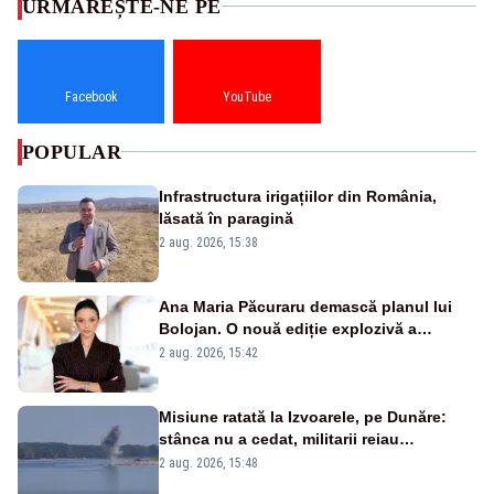
URMĂREȘTE-NE PE
Facebook
YouTube
POPULAR
Infrastructura irigațiilor din România,
lăsată în paragină
2 aug. 2026, 15:38
Ana Maria Păcuraru demască planul lui
Bolojan. O nouă ediție explozivă a
emisiunii „Miza Zilei” la Realitatea PLUS
2 aug. 2026, 15:42
Misiune ratată la Izvoarele, pe Dunăre:
stânca nu a cedat, militarii reiau
detonările luni – VIDEO
2 aug. 2026, 15:48