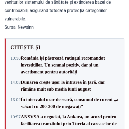
veniturilor sistemului de sănătate și extinderea bazei de
contribuabili, asigurând totodată protecția categoriilor
vulnerabile.
Sursa: Newsinn
CITEȘTE ȘI
România își păstrează ratingul recomandat
10:38
investițiilor. Un semnal pozitiv, dar și un
avertisment pentru autorități
Dunărea crește ușor la intrarea în țară, dar
14:03
rămâne mult sub media lunii august
În intervalul orar de seară, consumul de curent „a
13:02
scăzut cu 200-300 de megawați”
ANSVSA a negociat, la Ankara, un acord pentru
10:57
facilitarea tranzitului prin Turcia al carcaselor de