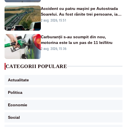
Accident cu patru mașini pe Autostrada
Soarelui. Au fost rănite trei persoane, iar
traficul se desfășoară cu dificultate
2 aug. 2026, 15:51
Carburanții s-au scumpit din nou,
motorina este la un pas de 11 lei/litru
2 aug. 2026, 15:36
CATEGORII POPULARE
Actualitate
Politica
Economie
Social