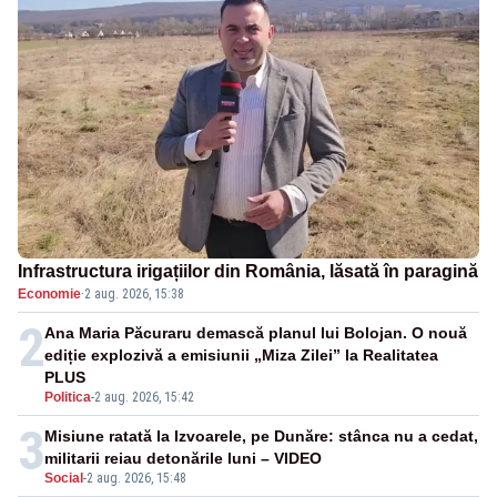
Infrastructura irigațiilor din România, lăsată în paragină
Economie
·
2 aug. 2026, 15:38
2
Ana Maria Păcuraru demască planul lui Bolojan. O nouă
ediție explozivă a emisiunii „Miza Zilei” la Realitatea
PLUS
Politica
-
2 aug. 2026, 15:42
3
Misiune ratată la Izvoarele, pe Dunăre: stânca nu a cedat,
militarii reiau detonările luni – VIDEO
Social
-
2 aug. 2026, 15:48