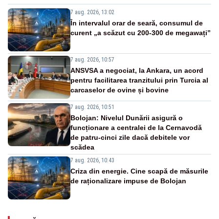
7 aug. 2026, 13:02
În intervalul orar de seară, consumul de
curent „a scăzut cu 200-300 de megawați”
7 aug. 2026, 10:57
ANSVSA a negociat, la Ankara, un acord
pentru facilitarea tranzitului prin Turcia al
carcaselor de ovine și bovine
7 aug. 2026, 10:51
Bolojan: Nivelul Dunării asigură o
funcționare a centralei de la Cernavodă
de patru-cinci zile dacă debitele vor
scădea
7 aug. 2026, 10:43
Criza din energie. Cine scapă de măsurile
de raționalizare impuse de Bolojan