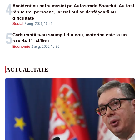
4
Accident cu patru mașini pe Autostrada Soarelui. Au fost
rănite trei persoane, iar traficul se desfășoară cu
dificultate
Social
-
2 aug. 2026, 15:51
5
Carburanții s-au scumpit din nou, motorina este la un
pas de 11 lei/litru
Economie
-
2 aug. 2026, 15:36
ACTUALITATE