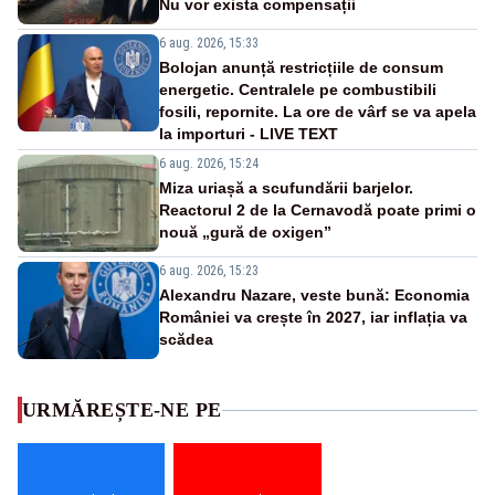
Nu vor exista compensații
6 aug. 2026, 15:33
Bolojan anunță restricțiile de consum
energetic. Centralele pe combustibili
fosili, repornite. La ore de vârf se va apela
la importuri - LIVE TEXT
6 aug. 2026, 15:24
Miza uriașă a scufundării barjelor.
Reactorul 2 de la Cernavodă poate primi o
nouă „gură de oxigen”
6 aug. 2026, 15:23
Alexandru Nazare, veste bună: Economia
României va crește în 2027, iar inflația va
scădea
URMĂREȘTE-NE PE