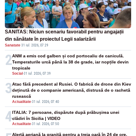
SANITAS: Niciun scenariu favorabil pentru angajații
din sănătate în proiectul Legii salarizării
Sanatate
·
31 iul. 2026, 07:29
2
ANM a emis cod galben și cod portocaliu de caniculă.
Temperaturile urcă până la 38 de grade, iar nopțile devin
tropicale
Social
-
31 iul. 2026, 07:39
3
Atac fără precedent al Rusiei. O fabrică de drone din Kiev
deținută de o companie americană, distrusă de o rachetă
rusească
Actualitate
-
31 iul. 2026, 07:40
4
ITALIA: 7 persoane, dispărute după prăbușirea unei
clădiri în Sicilia | VIDEO
Actualitate
-
31 iul. 2026, 07:50
Alertă aeriană la graniță pentru a treia oară în 24 de ore.