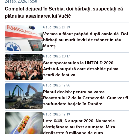
24 feb. 2026, 15:50
Complot dejucat în Serbia: doi bărbați, suspectați că
plănuiau asasinarea lui Vučić
6 aug. 2026, 21:39
Vremea a făcut prăpăd după caniculă. Doi
bărbați au murit loviți de trăsnet în râul
Mureș
6 aug. 2026, 20:17
Start spectaculos la UNTOLD 2026.
Artistul-surpriză care deschide prima
seară de festival
6 aug. 2026, 19:56
Planul decisiv pentru salvarea
Reactorului 2 de la Cernavodă. Cum vor fi
scufundate barjele în Dunăre
6 aug. 2026, 19:19
Loto 6/49, 6 august 2026. Numerele
câștigătoare au fost anunțate. Miza
depășește 9 milioane de euro