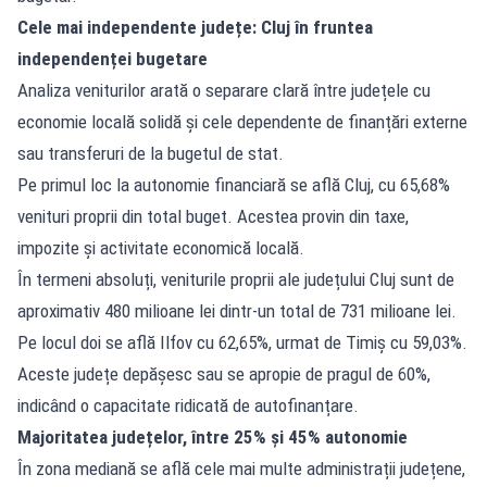
Cele mai independente județe: Cluj în fruntea
independenței bugetare
Analiza veniturilor arată o separare clară între județele cu
economie locală solidă și cele dependente de finanțări externe
sau transferuri de la bugetul de stat.
Pe primul loc la autonomie financiară se află Cluj, cu 65,68%
venituri proprii din total buget. Acestea provin din taxe,
impozite și activitate economică locală.
În termeni absoluți, veniturile proprii ale județului Cluj sunt de
aproximativ 480 milioane lei dintr-un total de 731 milioane lei.
Pe locul doi se află Ilfov cu 62,65%, urmat de Timiș cu 59,03%.
Aceste județe depășesc sau se apropie de pragul de 60%,
indicând o capacitate ridicată de autofinanțare.
Majoritatea județelor, între 25% și 45% autonomie
În zona mediană se află cele mai multe administrații județene,