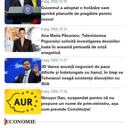
6 aug. 2026, 15:39
Guvernul a adoptat o hotărâre care
aprobă planurile de pregătire pentru
riscuri
6 aug. 2026, 15:18
Ana Maria Păcuraru: Televiziunea
Poporului solicită investigarea deciziilor
luate în această perioadă de criză
enegetică
6 aug. 2026, 11:27
JD Vance anunță negocieri de pace
dificile și îndelungate cu Iranul, în timp ce
Teheranul neagă existența discuțiilor cu
SUA
6 aug. 2026, 11:24
Nicușor Dan, suspendat pentru că nu
propune un nume de prim-ministru, așa
cum prevede Constituția!
ECONOMIE