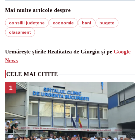
Mai multe articole despre
consilii județene
economie
bani
bugete
clasament
Urmărește știrile Realitatea de Giurgiu și pe
Google
News
CELE MAI CITITE
1