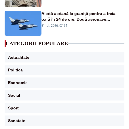
Alertă aeriană la graniță pentru a treia
oară în 24 de ore. Două aeronave
Eurofighter britanice au fost ridicate de la
31 iul. 2026, 07:24
sol
CATEGORII POPULARE
Actualitate
Politica
Economie
Social
Sport
Sanatate