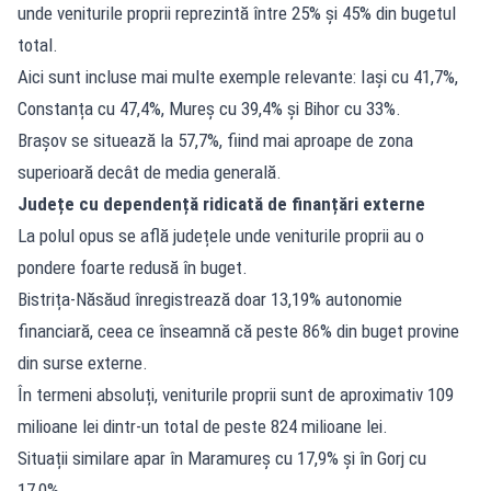
unde veniturile proprii reprezintă între 25% și 45% din bugetul
total.
Aici sunt incluse mai multe exemple relevante: Iași cu 41,7%,
Constanța cu 47,4%, Mureș cu 39,4% și Bihor cu 33%.
Brașov se situează la 57,7%, fiind mai aproape de zona
superioară decât de media generală.
Județe cu dependență ridicată de finanțări externe
La polul opus se află județele unde veniturile proprii au o
pondere foarte redusă în buget.
Bistrița-Năsăud înregistrează doar 13,19% autonomie
financiară, ceea ce înseamnă că peste 86% din buget provine
din surse externe.
În termeni absoluți, veniturile proprii sunt de aproximativ 109
milioane lei dintr-un total de peste 824 milioane lei.
Situații similare apar în Maramureș cu 17,9% și în Gorj cu
17,0%.