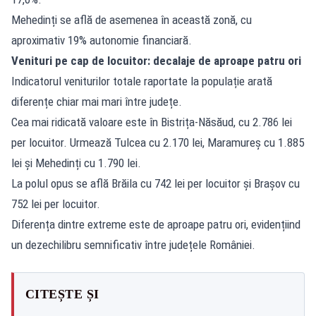
Mehedinți se află de asemenea în această zonă, cu
aproximativ 19% autonomie financiară.
Venituri pe cap de locuitor: decalaje de aproape patru ori
Indicatorul veniturilor totale raportate la populație arată
diferențe chiar mai mari între județe.
Cea mai ridicată valoare este în Bistrița-Năsăud, cu 2.786 lei
per locuitor. Urmează Tulcea cu 2.170 lei, Maramureș cu 1.885
lei și Mehedinți cu 1.790 lei.
La polul opus se află Brăila cu 742 lei per locuitor și Brașov cu
752 lei per locuitor.
Diferența dintre extreme este de aproape patru ori, evidențiind
un dezechilibru semnificativ între județele României.
CITEȘTE ȘI