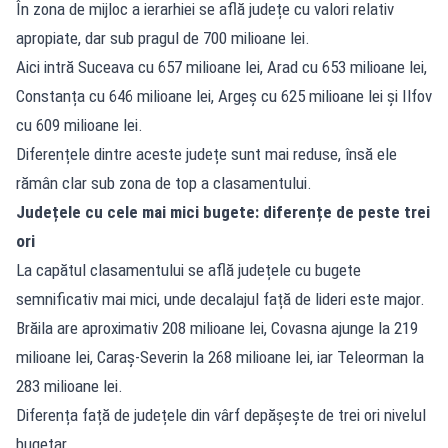
În zona de mijloc a ierarhiei se află județe cu valori relativ
apropiate, dar sub pragul de 700 milioane lei.
Aici intră Suceava cu 657 milioane lei, Arad cu 653 milioane lei,
Constanța cu 646 milioane lei, Argeș cu 625 milioane lei și Ilfov
cu 609 milioane lei.
Diferențele dintre aceste județe sunt mai reduse, însă ele
rămân clar sub zona de top a clasamentului.
Județele cu cele mai mici bugete: diferențe de peste trei
ori
La capătul clasamentului se află județele cu bugete
semnificativ mai mici, unde decalajul față de lideri este major.
Brăila are aproximativ 208 milioane lei, Covasna ajunge la 219
milioane lei, Caraș-Severin la 268 milioane lei, iar Teleorman la
283 milioane lei.
Diferența față de județele din vârf depășește de trei ori nivelul
bugetar.