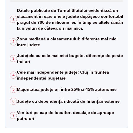
Datele publicate de Turnul Sfatului evidențiază un
clasament în care unele județe depășesc confortabil
1
pragul de 700 de milioane lei, în timp ce altele rămân
la niveluri de câteva ori mai mici.
Zona mediană a clasamentului: diferențe mai mici
2
între județe
Județele cu cele mai mici bugete: diferențe de peste
3
trei ori
Cele mai independente județe: Cluj în fruntea
4
independenței bugetare
Majoritatea județelor, între 25% și 45% autonomie
5
Județe cu dependență ridicată de finanțări externe
6
Venituri pe cap de locuitor: decalaje de aproape
7
patru ori