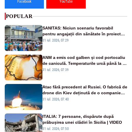
Facebook
YouTube
POPULAR
SANITAS: Niciun scenariu favorabil
pentru angajații din sănătate în proiectul
Legii salarizării
31 iul. 2026, 07:29
ANM a emis cod galben și cod portocaliu
de caniculă. Temperaturile urcă până la 38
de grade, iar nopțile devin tropicale
31 iul. 2026, 07:39
Atac fără precedent al Rusiei. O fabrică de
drone din Kiev deținută de o companie
americană, distrusă de o rachetă
31 iul. 2026, 07:40
rusească
ITALIA: 7 persoane, dispărute după
prăbușirea unei clădiri în Sicilia | VIDEO
31 iul. 2026, 07:50