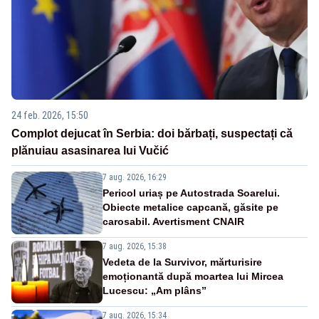
24 feb. 2026, 15:50
Complot dejucat în Serbia: doi bărbați, suspectați că
plănuiau asasinarea lui Vučić
7 aug. 2026, 16:29
Pericol uriaș pe Autostrada Soarelui.
Obiecte metalice capcană, găsite pe
carosabil. Avertisment CNAIR
7 aug. 2026, 15:38
Vedeta de la Survivor, mărturisire
emoționantă după moartea lui Mircea
Lucescu: „Am plâns”
7 aug. 2026, 15:34