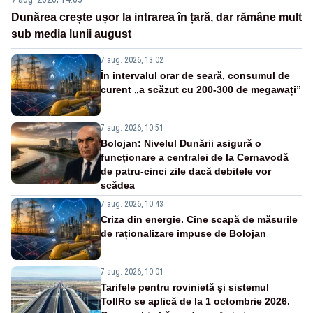
Dunărea crește ușor la intrarea în țară, dar rămâne mult
sub media lunii august
7 aug. 2026, 13:02
În intervalul orar de seară, consumul de
curent „a scăzut cu 200-300 de megawați”
7 aug. 2026, 10:51
Bolojan: Nivelul Dunării asigură o
funcționare a centralei de la Cernavodă
de patru-cinci zile dacă debitele vor
scădea
7 aug. 2026, 10:43
Criza din energie. Cine scapă de măsurile
de raționalizare impuse de Bolojan
7 aug. 2026, 10:01
Tarifele pentru rovinietă și sistemul
TollRo se aplică de la 1 octombrie 2026.