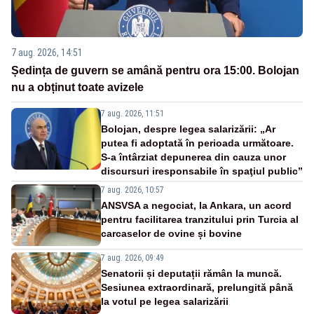
7 aug. 2026, 14:51
Ședința de guvern se amână pentru ora 15:00. Bolojan
nu a obținut toate avizele
7 aug. 2026, 11:51
Bolojan, despre legea salarizării: „Ar
putea fi adoptată în perioada următoare.
S-a întârziat depunerea din cauza unor
discursuri iresponsabile în spaţiul public”
7 aug. 2026, 10:57
ANSVSA a negociat, la Ankara, un acord
pentru facilitarea tranzitului prin Turcia al
carcaselor de ovine și bovine
7 aug. 2026, 09:49
Senatorii și deputații rămân la muncă.
Sesiunea extraordinară, prelungită până
la votul pe legea salarizării