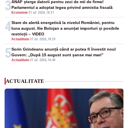
3
ANAF șterge datorii pentru zeci de mii de firme!
Parlamentul a adoptat legea privind amnistia fiscală
Economie
-
31 iul. 2026, 18:21
4
Stare de alertă energetică la nivelul României, pentru
luna august. Ilie Bolojan a anunțat importuri și posibile
restricții – VIDEO
Actualitate
-
31 iul. 2026, 18:29
5
Sorin Grindeanu anunță când ar putea fi învestit noul
Guvern: „După 15 august sunt șanse mai mari”
Actualitate
-
31 iul. 2026, 16:49
ACTUALITATE