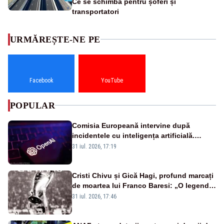
Ce se schimbă pentru șoferi și
transportatori
URMĂREȘTE-NE PE
Facebook
YouTube
POPULAR
Comisia Europeană intervine după
incidentele cu inteligența artificială.
OpenAI și Anthropic, vizate
31 iul. 2026, 17:19
Cristi Chivu și Gică Hagi, profund marcați
de moartea lui Franco Baresi: „O legendă
a fotbalului mondial”
31 iul. 2026, 17:46