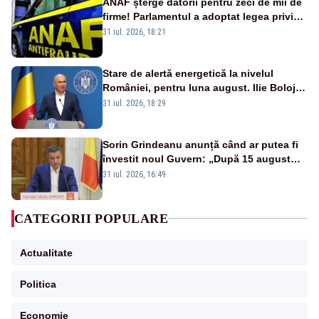
ANAF șterge datorii pentru zeci de mii de
firme! Parlamentul a adoptat legea privind
amnistia fiscală
31 iul. 2026, 18:21
Stare de alertă energetică la nivelul
României, pentru luna august. Ilie Bolojan
a anunțat importuri și posibile restricții –
31 iul. 2026, 18:29
VIDEO
Sorin Grindeanu anunță când ar putea fi
învestit noul Guvern: „După 15 august
sunt șanse mai mari”
31 iul. 2026, 16:49
CATEGORII POPULARE
Actualitate
Politica
Economie