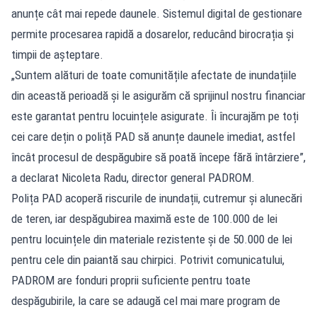
anunțe cât mai repede daunele. Sistemul digital de gestionare
permite procesarea rapidă a dosarelor, reducând birocrația și
timpii de așteptare.
„Suntem alături de toate comunitățile afectate de inundațiile
din această perioadă și le asigurăm că sprijinul nostru financiar
este garantat pentru locuințele asigurate. Îi încurajăm pe toți
cei care dețin o poliță PAD să anunțe daunele imediat, astfel
încât procesul de despăgubire să poată începe fără întârziere”,
a declarat Nicoleta Radu, director general PADROM.
Polița PAD acoperă riscurile de inundații, cutremur și alunecări
de teren, iar despăgubirea maximă este de 100.000 de lei
pentru locuințele din materiale rezistente și de 50.000 de lei
pentru cele din paiantă sau chirpici. Potrivit comunicatului,
PADROM are fonduri proprii suficiente pentru toate
despăgubirile, la care se adaugă cel mai mare program de