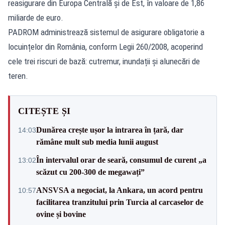
reasigurare din Europa Centrală și de Est, în valoare de 1,86
miliarde de euro.
PADROM administrează sistemul de asigurare obligatorie a
locuințelor din România, conform Legii 260/2008, acoperind
cele trei riscuri de bază: cutremur, inundații și alunecări de
teren.
CITEȘTE ȘI
Dunărea crește ușor la intrarea în țară, dar
14:03
rămâne mult sub media lunii august
În intervalul orar de seară, consumul de curent „a
13:02
scăzut cu 200-300 de megawați”
ANSVSA a negociat, la Ankara, un acord pentru
10:57
facilitarea tranzitului prin Turcia al carcaselor de
ovine și bovine