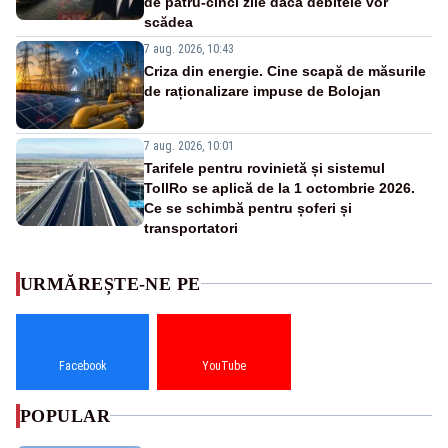
de patru-cinci zile dacă debitele vor
scădea
7 aug. 2026, 10:43
Criza din energie. Cine scapă de măsurile
de raționalizare impuse de Bolojan
7 aug. 2026, 10:01
Tarifele pentru rovinietă și sistemul
TollRo se aplică de la 1 octombrie 2026.
Ce se schimbă pentru șoferi și
transportatori
URMĂREȘTE-NE PE
Facebook
YouTube
POPULAR