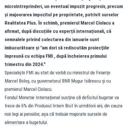
microîntreprinderi, un eventual impozit progresiv, precum
și majoorarea impozitul pe proprietate, potrivit surselor
Realitatea
Plus. În schimb, premierul Marcel Ciolacu a
afirmat, după discuțiile cu experții internaționali, că
semnalele privind colectarea din ianuarie sunt
îmbucurătoare şi "am dori să rediscutăm proiecţiile
împreună cu echipa FMI , după încheierea primului
trimestru din 2024.”
Specialiștii FMI au stat de vorbă cu ministrul de Finanțe
Marcel Boloș, cu guvernatorul BNR Mugur Isărescu și cu
premierul Marcel Ciolacu.
Fondul Monetar Internațional susține că deficitul bugetar va
trece de 6% din Produsul Intern Brut în următorii ani, din cauza
noii legi ai pensiilor, așa că trebuie majorate sursele de
alimentare a bugetului.