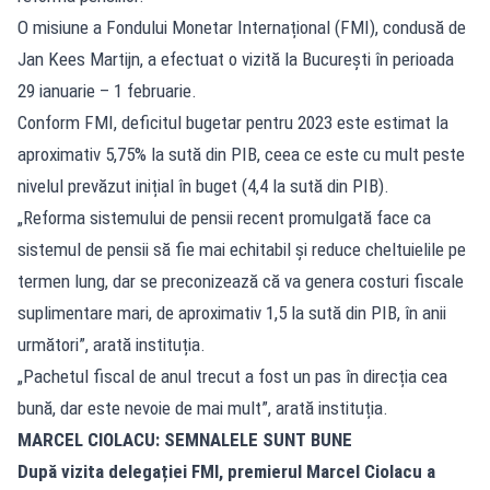
O misiune a Fondului Monetar Internațional (FMI), condusă de
Jan Kees Martijn, a efectuat o vizită la București în perioada
29 ianuarie – 1 februarie.
Conform FMI, deficitul bugetar pentru 2023 este estimat la
aproximativ 5,75% la sută din PIB, ceea ce este cu mult peste
nivelul prevăzut inițial în buget (4,4 la sută din PIB).
„Reforma sistemului de pensii recent promulgată face ca
sistemul de pensii să fie mai echitabil și reduce cheltuielile pe
termen lung, dar se preconizează că va genera costuri fiscale
suplimentare mari, de aproximativ 1,5 la sută din PIB, în anii
următori”, arată instituția.
„Pachetul fiscal de anul trecut a fost un pas în direcția cea
bună, dar este nevoie de mai mult”, arată instituția.
MARCEL CIOLACU: SEMNALELE SUNT BUNE
După vizita delegației FMI, premierul Marcel Ciolacu a