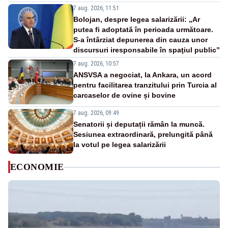
7 aug. 2026, 11:51
Bolojan, despre legea salarizării: „Ar
putea fi adoptată în perioada următoare.
S-a întârziat depunerea din cauza unor
discursuri iresponsabile în spaţiul public”
7 aug. 2026, 10:57
ANSVSA a negociat, la Ankara, un acord
pentru facilitarea tranzitului prin Turcia al
carcaselor de ovine și bovine
7 aug. 2026, 09:49
Senatorii și deputații rămân la muncă.
Sesiunea extraordinară, prelungită până
la votul pe legea salarizării
ECONOMIE