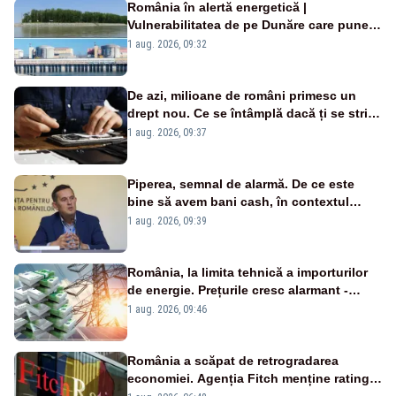
România în alertă energetică |
Vulnerabilitatea de pe Dunăre care pune
în pericol Centrala Cernavodă era
1 aug. 2026, 09:32
cunoscută de pe vremea lui Ceaușescu
De azi, milioane de români primesc un
drept nou. Ce se întâmplă dacă ți se strică
un produs
1 aug. 2026, 09:37
Piperea, semnal de alarmă. De ce este
bine să avem bani cash, în contextul
alertei energetice?
1 aug. 2026, 09:39
România, la limita tehnică a importurilor
de energie. Prețurile cresc alarmant -
Analiză Realitatea Plus
1 aug. 2026, 09:46
România a scăpat de retrogradarea
economiei. Agenția Fitch menține ratingul
„BBB-” cu perspectivă negativă