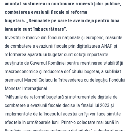
anunțat susținerea în continuare a investițiilor publice,
combaterea evaziunii fiscale și reforma
bugetară. „Semnalele pe care le avem deja pentru luna
ianuarie sunt îmbucurătoare”.
Investițiile masive din fonduri naționale și europene, măsurile
de combatere a evaziunii fiscale prin digitalizarea ANAF și
reformarea aparatului bugetar sunt soluții importante
susținute de Guvernul României pentru menținerea stabilității
macroeconomice și reducerea deficitului bugetar, a subliniat
premierul Marcel Ciolacu la întrevederea cu delegația Fondului
Monetar Internațional.
“Măsurile de reformă bugetară şi instrumentele digitale de
combatere a evaziunii fiscale decise la finalul lui 2023 şi
implementate de la începutul acestui an îşi vor face simţite
efectele în următoarele luni. Printr-o colectare mai bună în
România, vom continua reducerea deficitului”, a declarat prim-