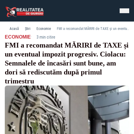
Acasă
Știri
Economie
FMI a recomandat MĂRIRI de TAXE și un eventual impozit progresiv. Ciolacu: Semnalele de încasări sunt bune, am dori să rediscutăm după primul trimestru
·
ECONOMIE
3 min citire
FMI a recomandat MĂRIRI de TAXE și
un eventual impozit progresiv. Ciolacu:
Semnalele de încasări sunt bune, am
dori să rediscutăm după primul
trimestru