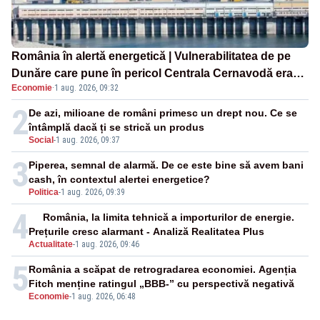
România în alertă energetică | Vulnerabilitatea de pe
Dunăre care pune în pericol Centrala Cernavodă era
Economie
·
1 aug. 2026, 09:32
cunoscută de pe vremea lui Ceaușescu
2
De azi, milioane de români primesc un drept nou. Ce se
întâmplă dacă ți se strică un produs
Social
-
1 aug. 2026, 09:37
3
Piperea, semnal de alarmă. De ce este bine să avem bani
cash, în contextul alertei energetice?
Politica
-
1 aug. 2026, 09:39
4
România, la limita tehnică a importurilor de energie.
Prețurile cresc alarmant - Analiză Realitatea Plus
Actualitate
-
1 aug. 2026, 09:46
5
România a scăpat de retrogradarea economiei. Agenția
Fitch menține ratingul „BBB-” cu perspectivă negativă
Economie
-
1 aug. 2026, 06:48