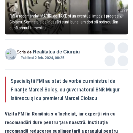
FMI a recomandat MĂRIRI de TAXE și un eventual impozit progresiv.
Ciolacu: Semnalele de încasări sunt bune, am dori să rediscutăm
după primul trimestru
Realitatea de Giurgiu
Scris de
Publicat:
2 feb. 2024, 08:25
Specialiștii FMI au stat de vorbă cu ministrul de
Finanțe Marcel Boloș, cu guvernatorul BNR Mugur
Isărescu și cu premierul Marcel Ciolacu
Vizita FMI în România s-a încheiat, iar experții vin cu
recomandări dure pentru țara noastră. Instituția
recomandă reducerea suplimentară a pragului pentru