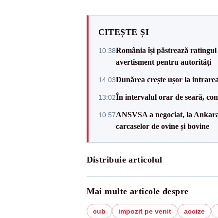
CITEȘTE ȘI
România își păstrează ratingul 
10:38
avertisment pentru autorități
Dunărea crește ușor la intrare
14:03
În intervalul orar de seară, c
13:02
ANSVSA a negociat, la Ankara, 
10:57
carcaselor de ovine și bovine
Distribuie articolul
Mai multe articole despre
cub
impozit pe venit
accize