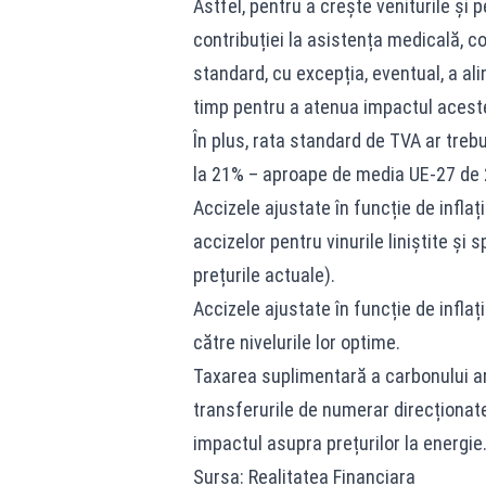
Astfel, pentru a crește veniturile și 
contribuției la asistența medicală, c
standard, cu excepția, eventual, a al
timp pentru a atenua impactul acest
În plus, rata standard de TVA ar trebu
la 21% – aproape de media UE-27 de
Accizele ajustate în funcție de inflați
accizelor pentru vinurile liniștite și
prețurile actuale).
Accizele ajustate în funcție de inflaț
către nivelurile lor optime.
Taxarea suplimentară a carbonului ar 
transferurile de numerar direcționate
impactul asupra prețurilor la energie
Sursa: Realitatea Financiara