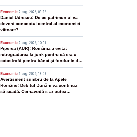
3
Economie
-
2 aug. 2026, 09:22
Daniel Udrescu: De ce patrimoniul va
deveni conceptul central al economiei
viitoare?
4
Economie
-
2 aug. 2026, 10:01
Piperea (AUR): România a evitat
retrogradarea la junk pentru că era o
catastrofă pentru bănci și fondurile de
pensii
5
Economie
-
1 aug. 2026, 18:08
Avertisment sumbru de la Apele
Române: Debitul Dunării va continua
să scadă. Cernavodă s-ar putea
închide în 4 zile