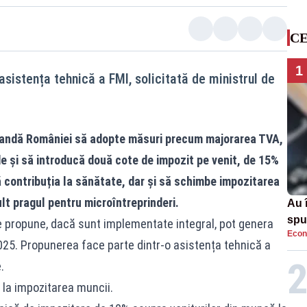
CE
1
sistența tehnică a FMI, solicitată de ministrul de
andă României să adopte măsuri precum majorarea TVA,
de și să introducă două cote de impozit pe venit, de 15%
ă contribuția la sănătate, dar și să schimbe impozitarea
lt pragul pentru microîntreprinderi.
Au 
spu
e propune, dacă sunt implementate integral, pot genera
Econ
pas
 2025. Propunerea face parte dintr-o asistența tehnică a
.
 la impozitarea muncii.