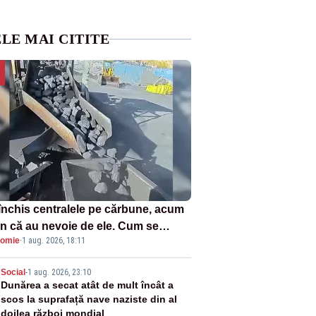
LE MAI CITITE
închis centralele pe cărbune, acum
n că au nevoie de ele. Cum se
omie
·
1 aug. 2026, 18:11
ează vina în plină criză energetică
2
Social
-
1 aug. 2026, 23:10
Dunărea a secat atât de mult încât a
scos la suprafață nave naziste din al
doilea război mondial