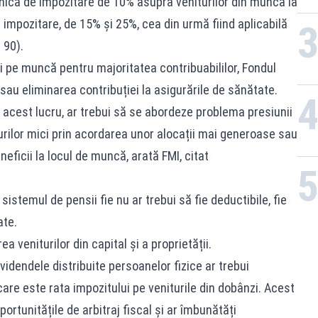
nică de impozitare de 10% asupra veniturilor din muncă la
impozitare, de 15% și 25%, cea din urmă fiind aplicabilă
 90).
 pe muncă pentru majoritatea contribuabililor, Fondul
u eliminarea contribuției la asigurările de sănătate.
e acest lucru, ar trebui să se abordeze problema presiunii
turilor mici prin acordarea unor alocații mai generoase sau
eficii la locul de muncă, arată FMI, citat
sistemul de pensii fie nu ar trebui să fie deductibile, fie
ate.
 veniturilor din capital și a proprietății.
videndele distribuite persoanelor fizice ar trebui
care este rata impozitului pe veniturile din dobânzi. Acest
portunitățile de arbitraj fiscal și ar îmbunătăți