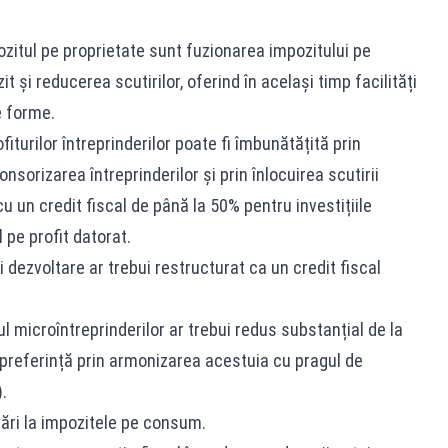
zitul pe proprietate sunt fuzionarea impozitului pe
it și reducerea scutirilor, oferind în același timp facilități
e forme.
turilor întreprinderilor poate fi îmbunătățită prin
nsorizarea întreprinderilor și prin înlocuirea scutirii
cu un credit fiscal de până la 50% pentru investițiile
l pe profit datorat.
 dezvoltare ar trebui restructurat ca un credit fiscal
l microîntreprinderilor ar trebui redus substanțial de la
 preferință prin armonizarea acestuia cu pragul de
.
cări la impozitele pe consum.