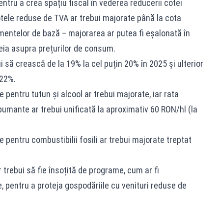
pentru a crea spațiu fiscal în vederea reducerii cotei
otele reduse de TVA ar trebui majorate până la cota
imentelor de bază – majorarea ar putea fi eșalonată în
eia asupra prețurilor de consum.
i să crească de la 19% la cel puțin 20% în 2025 și ulterior
 22%.
e pentru tutun și alcool ar trebui majorate, iar rata
 spumante ar trebui unificată la aproximativ 60 RON/hl (la
ie pentru combustibilii fosili ar trebui majorate treptat
trebui să fie însoțită de programe, cum ar fi
, pentru a proteja gospodăriile cu venituri reduse de
.