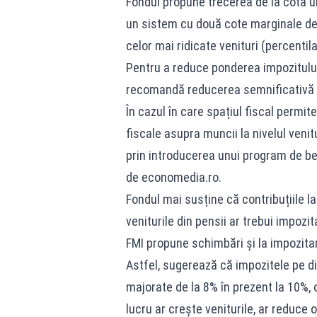
Fondul propune trecerea de la cota u
un sistem cu două cote marginale de 
celor mai ridicate venituri (percentila
Pentru a reduce ponderea impozitului
recomandă reducerea semnificativă sa
În cazul în care spațiul fiscal permit
fiscale asupra muncii la nivelul veni
prin introducerea unui program de ben
de economedia.ro.
Fondul mai susține că contribuțiile la 
veniturile din pensii ar trebui impozit
FMI propune schimbări și la impozitarea
Astfel, sugerează că impozitele pe di
majorate de la 8% în prezent la 10%, 
lucru ar crește veniturile, ar reduce o