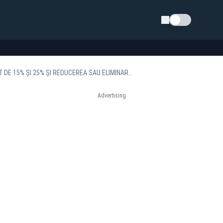
Schimba tema
FMI RECOMANDĂ ROMÂNIEI SĂ MAJOREZE TVA, ACCIZE, DOUĂ COTE DE IMPOZIT PE VENIT DE 15% ȘI 25% ȘI REDUCEREA SAU ELIMINAREA CONTRIBUȚIEI LA SĂNĂTATE
Advertising