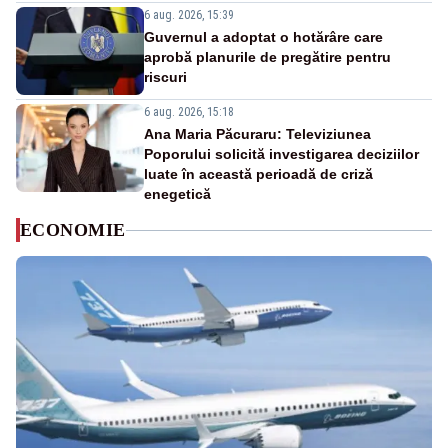
6 aug. 2026, 15:39
Guvernul a adoptat o hotărâre care
aprobă planurile de pregătire pentru
riscuri
6 aug. 2026, 15:18
Ana Maria Păcuraru: Televiziunea
Poporului solicită investigarea deciziilor
luate în această perioadă de criză
enegetică
ECONOMIE