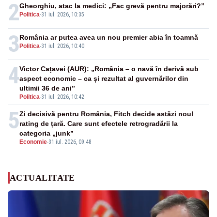
2
Gheorghiu, atac la medici: „Fac grevă pentru majorări?”
Politica
-
31 iul. 2026, 10:35
3
România ar putea avea un nou premier abia în toamnă
Politica
-
31 iul. 2026, 10:40
4
Victor Cațavei (AUR): „România – o navă în derivă sub
aspect economic – ca și rezultat al guvernărilor din
ultimii 36 de ani”
Politica
-
31 iul. 2026, 10:42
5
Zi decisivă pentru România, Fitch decide astăzi noul
rating de țară. Care sunt efectele retrogradării la
categoria „junk”
Economie
-
31 iul. 2026, 09:48
ACTUALITATE