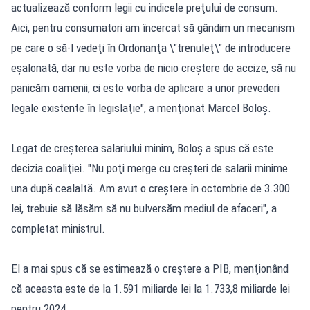
actualizează conform legii cu indicele preţului de consum.
Aici, pentru consumatori am încercat să gândim un mecanism
pe care o să-l vedeţi în Ordonanţa \"trenuleţ\" de introducere
eşalonată, dar nu este vorba de nicio creştere de accize, să nu
panicăm oamenii, ci este vorba de aplicare a unor prevederi
legale existente în legislaţie", a menţionat Marcel Boloş.
Legat de creşterea salariului minim, Boloş a spus că este
decizia coaliţiei. "Nu poţi merge cu creşteri de salarii minime
una după cealaltă. Am avut o creştere în octombrie de 3.300
lei, trebuie să lăsăm să nu bulversăm mediul de afaceri", a
completat ministrul.
El a mai spus că se estimează o creştere a PIB, menţionând
că aceasta este de la 1.591 miliarde lei la 1.733,8 miliarde lei
pentru 2024.