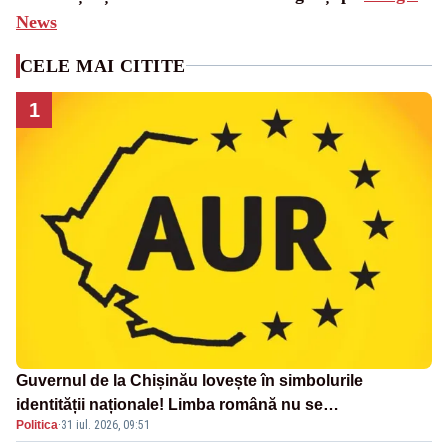
News
CELE MAI CITITE
1
Guvernul de la Chișinău lovește în simbolurile
identității naționale! Limba română nu se
Politica
·
31 iul. 2026, 09:51
economisește! Limba română se sărbătorește!