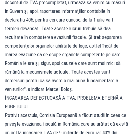
decontul de TVA precompletat, urmează să venim cu măsuri
în Guvern şi, apoi, raportarea informaţiilor contabile în
declaraţia 406, pentru cei care cunosc, de la 1 iulie va fi
termen devansat. Toate aceste lucruri trebuie să dea
rezultate în combaterea evaziunii fiscale. Şi trei: separarea
competenţelor organelor abilitate de lege, astfel încât de
marea evaziune să se ocupe organele competente pe care
România le are şi, sigur, apoi cauzele care sunt mai mici să
rămână la mecanismele actuale. Toate acestea sunt
demersuri pentru ca să avem o mai bună fundamentare a
veniturilor", a indicat Marcel Boloş.
ÎNCASAREA DEFECTUOASĂ A TVA, PROBLEMA ETERNĂ A
BUGETULUI
Potrivit acestuia, Comisia Europeană a făcut studii în ceea ce
priveşte evaziunea fiscală în România care au arătat că există
un gol la încasarea TVA de 9 miliarde de euro, iar 40% din