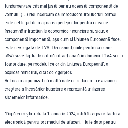
fundamentare cât mai justă pentru această componentă de
venituri. (...) Noi încercăm să introducem trei lucruri: primul
este cel legat de majorarea pedepselor pentru ceea ce
înseamnă infracţiunile economico-financiare şi, sigur, o
componentă importantă, aşa cum şi Uniunea Europeană face,
este cea legată de TVA. Deci sancţiunile pentru cei care
săvârşesc fapte de natură infracţională în domeniul TVA vor fi
foarte dure, pe modelul celor din Uniunea Europeană", a
explicat ministrul, citat de Agerpres.
Boloș a mai precizat că o altă cale de reducere a evaziuni și
creștere a încasărilor bugetare o reprezintă utilizarea
sistemelor informatice.
"După cum ştim, de la 1 ianuarie 2024, intră în vigoare factura
electronică pentru tot mediul de afaceri, 1 iulie data pentru