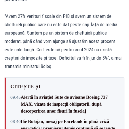
"Avem 27% venituri fiscale din PIB şi avem un sistem de
cheltuieli publice care nu este dat peste cap faţă de media
europeană. Suntem pe un sistem de cheltuieli publice
moderat, până când vom ajunge să ajustăm acest procent
este cale lungă. Cert este că pentru anul 2024 nu există
creşteri de impozite şi taxe. Deficitul va fi în jur de 5%", a mai
transmis ministrul Boloş.
CITEȘTE ȘI
Alertă în aviație! Sute de avioane Boeing 737
09:45
MAX, vizate de inspecții obligatorii, după
descoperirea unor fisuri în fuselaj
Ilie Bolojan, mesaj pe Facebook în plină criză
08:40
energetică: premierul demis continuă să se laude