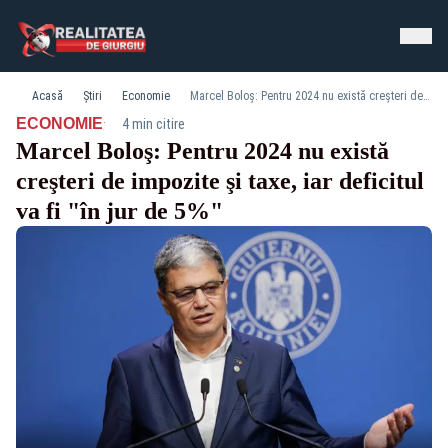
Acasă
Știri
Economie
Marcel Boloş: Pentru 2024 nu există creşteri de impozite şi taxe, iar deficitul va fi "în jur de 5%"
·
ECONOMIE
4 min citire
Marcel Boloş: Pentru 2024 nu există
creşteri de impozite şi taxe, iar deficitul
va fi "în jur de 5%"