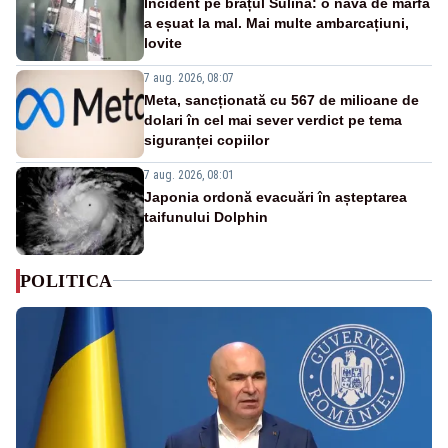
Incident pe brațul Sulina: o navă de marfă
a eșuat la mal. Mai multe ambarcațiuni,
lovite
7 aug. 2026, 08:07
Meta, sancționată cu 567 de milioane de
dolari în cel mai sever verdict pe tema
siguranței copiilor
7 aug. 2026, 08:01
Japonia ordonă evacuări în așteptarea
taifunului Dolphin
POLITICA