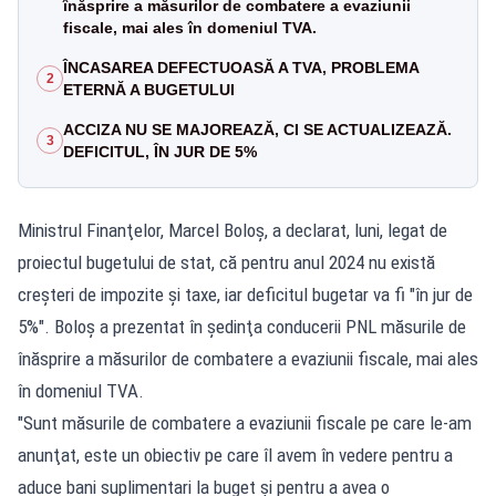
înăsprire a măsurilor de combatere a evaziunii
fiscale, mai ales în domeniul TVA.
ÎNCASAREA DEFECTUOASĂ A TVA, PROBLEMA
2
ETERNĂ A BUGETULUI
ACCIZA NU SE MAJOREAZĂ, CI SE ACTUALIZEAZĂ.
3
DEFICITUL, ÎN JUR DE 5%
Ministrul Finanţelor, Marcel Boloş, a declarat, luni, legat de
proiectul bugetului de stat, că pentru anul 2024 nu există
creşteri de impozite şi taxe, iar deficitul bugetar va fi "în jur de
5%". Boloş a prezentat în şedinţa conducerii PNL măsurile de
înăsprire a măsurilor de combatere a evaziunii fiscale, mai ales
în domeniul TVA.
"Sunt măsurile de combatere a evaziunii fiscale pe care le-am
anunţat, este un obiectiv pe care îl avem în vedere pentru a
aduce bani suplimentari la buget şi pentru a avea o