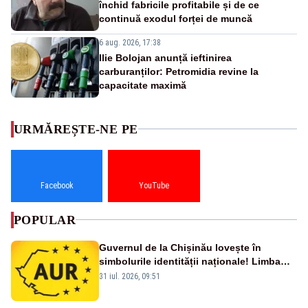
închid fabricile profitabile și de ce
continuă exodul forței de muncă
6 aug. 2026, 17:38
Ilie Bolojan anunță ieftinirea
carburanților: Petromidia revine la
capacitate maximă
URMĂREȘTE-NE PE
Facebook
YouTube
POPULAR
Guvernul de la Chișinău lovește în
simbolurile identității naționale! Limba
română nu se economisește! Limba
31 iul. 2026, 09:51
română se sărbătorește!