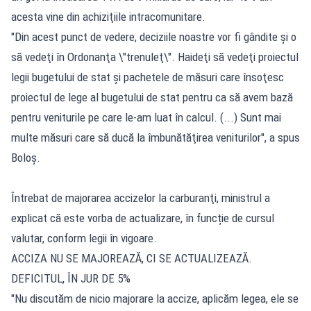
acesta vine din achiziţiile intracomunitare.
"Din acest punct de vedere, deciziile noastre vor fi gândite şi o
să vedeţi în Ordonanţa \"trenuleţ\". Haideţi să vedeţi proiectul
legii bugetului de stat şi pachetele de măsuri care însoţesc
proiectul de lege al bugetului de stat pentru ca să avem bază
pentru veniturile pe care le-am luat în calcul. (...) Sunt mai
multe măsuri care să ducă la îmbunătăţirea veniturilor", a spus
Boloş.
Întrebat de majorarea accizelor la carburanţi, ministrul a
explicat că este vorba de actualizare, în funcție de cursul
valutar, conform legii în vigoare.
ACCIZA NU SE MAJOREAZĂ, CI SE ACTUALIZEAZĂ.
DEFICITUL, ÎN JUR DE 5%
"Nu discutăm de nicio majorare la accize, aplicăm legea, ele se