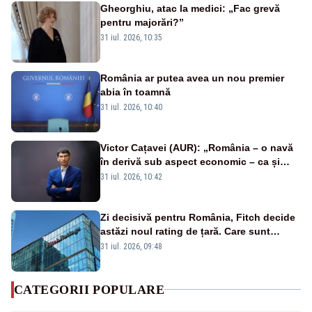
Gheorghiu, atac la medici: „Fac grevă
pentru majorări?”
31 iul. 2026, 10:35
România ar putea avea un nou premier
abia în toamnă
31 iul. 2026, 10:40
Victor Cațavei (AUR): „România – o navă
în derivă sub aspect economic – ca și
rezultat al guvernărilor din ultimii 36 de
31 iul. 2026, 10:42
ani”
Zi decisivă pentru România, Fitch decide
astăzi noul rating de țară. Care sunt
efectele retrogradării la categoria „junk”
31 iul. 2026, 09:48
CATEGORII POPULARE