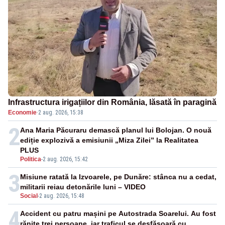
Infrastructura irigațiilor din România, lăsată în paragină
Economie
·
2 aug. 2026, 15:38
2
Ana Maria Păcuraru demască planul lui Bolojan. O nouă
ediție explozivă a emisiunii „Miza Zilei” la Realitatea
PLUS
Politica
-
2 aug. 2026, 15:42
3
Misiune ratată la Izvoarele, pe Dunăre: stânca nu a cedat,
militarii reiau detonările luni – VIDEO
Social
-
2 aug. 2026, 15:48
4
Accident cu patru mașini pe Autostrada Soarelui. Au fost
rănite trei persoane, iar traficul se desfășoară cu