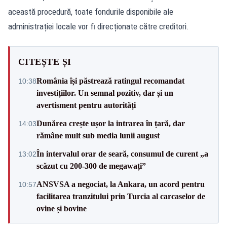
această procedură, toate fondurile disponibile ale
administrației locale vor fi direcționate către creditori.
CITEȘTE ȘI
România își păstrează ratingul recomandat
10:38
investițiilor. Un semnal pozitiv, dar și un
avertisment pentru autorități
Dunărea crește ușor la intrarea în țară, dar
14:03
rămâne mult sub media lunii august
În intervalul orar de seară, consumul de curent „a
13:02
scăzut cu 200-300 de megawați”
ANSVSA a negociat, la Ankara, un acord pentru
10:57
facilitarea tranzitului prin Turcia al carcaselor de
ovine și bovine