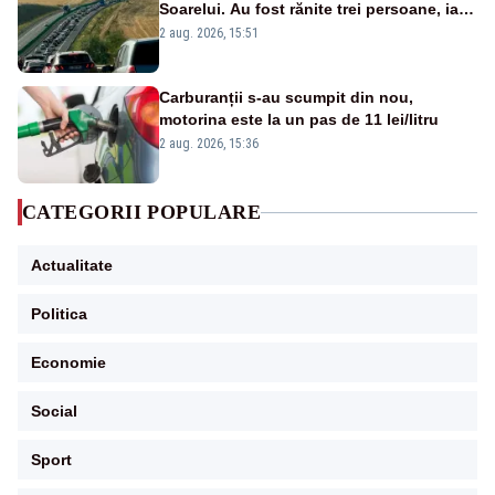
Soarelui. Au fost rănite trei persoane, iar
traficul se desfășoară cu dificultate
2 aug. 2026, 15:51
Carburanții s-au scumpit din nou,
motorina este la un pas de 11 lei/litru
2 aug. 2026, 15:36
CATEGORII POPULARE
Actualitate
Politica
Economie
Social
Sport