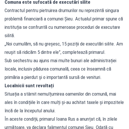
Comuna este sufocată de executări silite
Contractul pentru pietruirea drumurilor nu reprezintă singura
problemă financiară a comunei Șieu. Actualul primar spune că
instituția se confruntă cu numeroase proceduri de executare
silită.
„Noi cumulăm, să nu greșesc, 15 poziții de executări silite. Am
reușit să ridicăm 5 dintre ele”, completează primarul.
Sub sechestru au ajuns mai multe bunuri ale administrației
locale, inclusiv pădurea comunală, ceea ce înseamnă că
primăria a pierdut și o importantă sursă de venituri.
Localnicii sunt revoltați
Situația a stârnit nemulțumirea oamenilor din comună, mai
ales în condițiile în care mulți și-au achitat taxele și impozitele
încă de la începutul anului.
În aceste condiții, primarul Ioana Rus a anunțat că, în zilele
următoare, va declara falimentul comunei Șieu. Odată cu