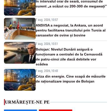
În intervalul orar de seară, consumul de
curent „a scăzut cu 200-300 de megawați”
7 aug. 2026, 10:57
ANSVSA a negociat, la Ankara, un acord
pentru facilitarea tranzitului prin Turcia al
carcaselor de ovine și bovine
7 aug. 2026, 10:51
Bolojan: Nivelul Dunării asigură o
funcționare a centralei de la Cernavodă
de patru-cinci zile dacă debitele vor
scădea
7 aug. 2026, 10:43
Criza din energie. Cine scapă de măsurile
de raționalizare impuse de Bolojan
URMĂREȘTE-NE PE