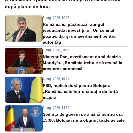
după planul de foraj
8 aug. 2026, 10:38
România își păstrează ratingul
recomandat investițiilor. Un semnal
pozitiv, dar și un avertisment pentru
autorități
8 aug. 2026, 08:51
Nicușor Dan, avertisment după decizia
Moody’s: „România trebuie să revină la
creștere economică”
7 aug. 2026, 15:26
PSD, replică dură pentru Bolojan:
„România este într-o situație de forță
majoră”
7 aug. 2026, 14:51
Ședința de guvern se amână pentru ora
15:00. Bolojan nu a obținut toate avizele