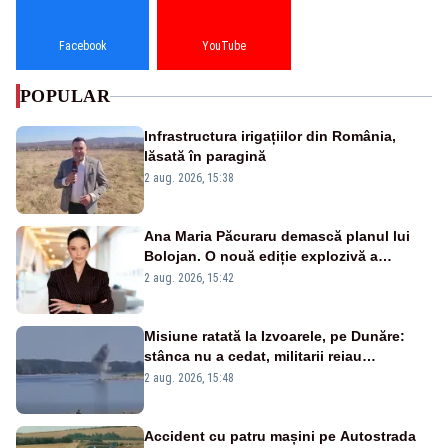
Facebook
YouTube
POPULAR
Infrastructura irigațiilor din România,
lăsată în paragină
2 aug. 2026, 15:38
Ana Maria Păcuraru demască planul lui
Bolojan. O nouă ediție explozivă a
emisiunii „Miza Zilei” la Realitatea PLUS
2 aug. 2026, 15:42
Misiune ratată la Izvoarele, pe Dunăre:
stânca nu a cedat, militarii reiau
detonările luni – VIDEO
2 aug. 2026, 15:48
Accident cu patru mașini pe Autostrada