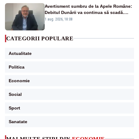
Avertisment sumbru de la Apele Române:
Debitul Dunării va continua să scadă.
Cernavodă s-ar putea închide în 4 zile
1 aug. 2026, 18:08
CATEGORII POPULARE
Actualitate
Politica
Economie
Social
Sport
Sanatate
MAI MULTE ȘTIRI DIN
ECONOMIE