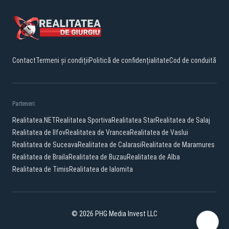
Contact
Termeni și condiții
Politică de confidențialitate
Cod de conduită
Parteneri:
Realitatea.NET
Realitatea Sportiva
Realitatea Star
Realitatea de Salaj
Realitatea de Ilfov
Realitatea de Vrancea
Realitatea de Vaslui
Realitatea de Suceava
Realitatea de Calarasi
Realitatea de Maramures
Realitatea de Braila
Realitatea de Buzau
Realitatea de Alba
Realitatea de Timis
Realitatea de Ialomita
© 2026 PHG Media Invest LLC
Facebook
YouTube