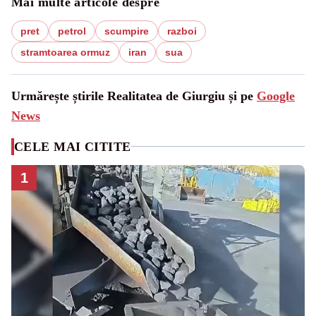
Mai multe articole despre
pret
petrol
scumpire
razboi
stramtoarea ormuz
iran
sua
Urmărește știrile Realitatea de Giurgiu și pe
Google
News
CELE MAI CITITE
1