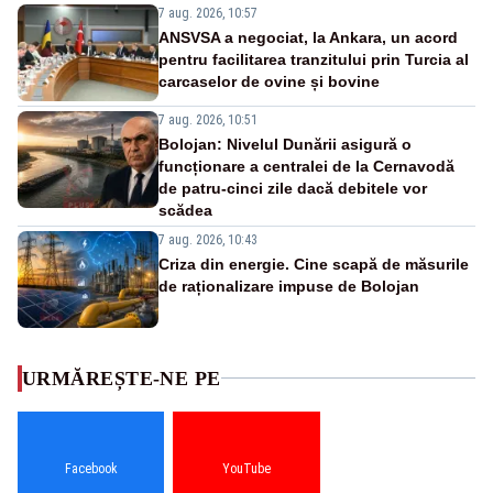
7 aug. 2026, 10:57
ANSVSA a negociat, la Ankara, un acord
pentru facilitarea tranzitului prin Turcia al
carcaselor de ovine și bovine
7 aug. 2026, 10:51
Bolojan: Nivelul Dunării asigură o
funcționare a centralei de la Cernavodă
de patru-cinci zile dacă debitele vor
scădea
7 aug. 2026, 10:43
Criza din energie. Cine scapă de măsurile
de raționalizare impuse de Bolojan
URMĂREȘTE-NE PE
Facebook
YouTube