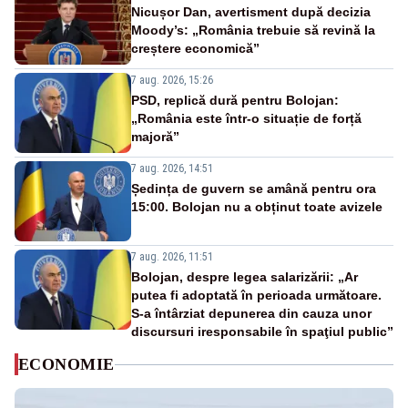
Nicușor Dan, avertisment după decizia
Moody’s: „România trebuie să revină la
creștere economică”
7 aug. 2026, 15:26
PSD, replică dură pentru Bolojan:
„România este într-o situație de forță
majoră”
7 aug. 2026, 14:51
Ședința de guvern se amână pentru ora
15:00. Bolojan nu a obținut toate avizele
7 aug. 2026, 11:51
Bolojan, despre legea salarizării: „Ar
putea fi adoptată în perioada următoare.
S-a întârziat depunerea din cauza unor
discursuri iresponsabile în spaţiul public”
ECONOMIE