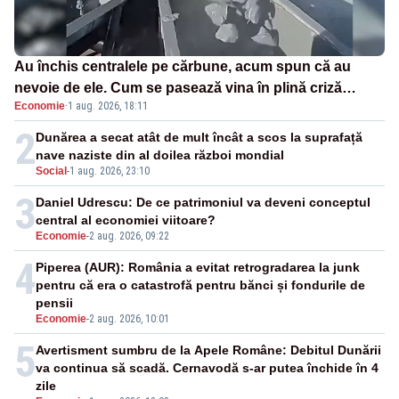
Au închis centralele pe cărbune, acum spun că au
nevoie de ele. Cum se pasează vina în plină criză
Economie
·
1 aug. 2026, 18:11
energetică
2
Dunărea a secat atât de mult încât a scos la suprafață
nave naziste din al doilea război mondial
Social
-
1 aug. 2026, 23:10
3
Daniel Udrescu: De ce patrimoniul va deveni conceptul
central al economiei viitoare?
Economie
-
2 aug. 2026, 09:22
4
Piperea (AUR): România a evitat retrogradarea la junk
pentru că era o catastrofă pentru bănci și fondurile de
pensii
Economie
-
2 aug. 2026, 10:01
5
Avertisment sumbru de la Apele Române: Debitul Dunării
va continua să scadă. Cernavodă s-ar putea închide în 4
zile