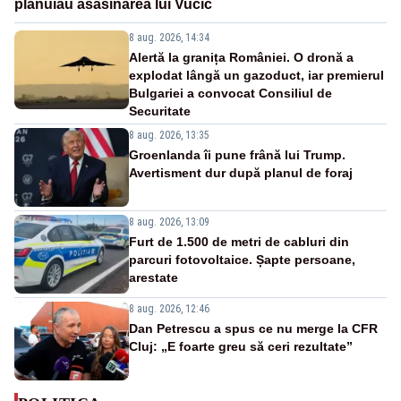
plănuiau asasinarea lui Vučić
8 aug. 2026, 14:34
Alertă la granița României. O dronă a
explodat lângă un gazoduct, iar premierul
Bulgariei a convocat Consiliul de
Securitate
8 aug. 2026, 13:35
Groenlanda îi pune frână lui Trump.
Avertisment dur după planul de foraj
8 aug. 2026, 13:09
Furt de 1.500 de metri de cabluri din
parcuri fotovoltaice. Șapte persoane,
arestate
8 aug. 2026, 12:46
Dan Petrescu a spus ce nu merge la CFR
Cluj: „E foarte greu să ceri rezultate”