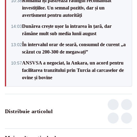
România își păstrează ratingul recomandat
10:38
investițiilor. Un semnal pozitiv, dar și un
avertisment pentru autorități
Dunărea crește ușor la intrarea în țară, dar
14:03
rămâne mult sub media lunii august
În intervalul orar de seară, consumul de curent „a
13:02
scăzut cu 200-300 de megawați”
ANSVSA a negociat, la Ankara, un acord pentru
10:57
facilitarea tranzitului prin Turcia al carcaselor de
ovine și bovine
Distribuie articolul