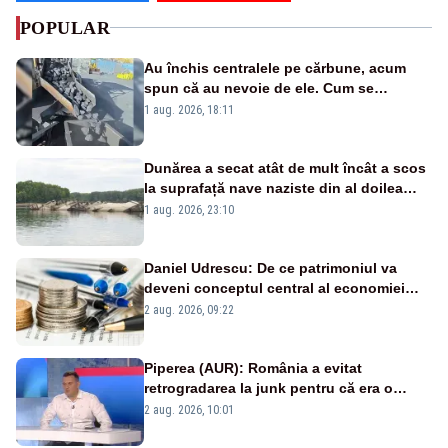
POPULAR
Au închis centralele pe cărbune, acum
spun că au nevoie de ele. Cum se
pasează vina în plină criză energetică
1 aug. 2026, 18:11
Dunărea a secat atât de mult încât a scos
la suprafață nave naziste din al doilea
război mondial
1 aug. 2026, 23:10
Daniel Udrescu: De ce patrimoniul va
deveni conceptul central al economiei
viitoare?
2 aug. 2026, 09:22
Piperea (AUR): România a evitat
retrogradarea la junk pentru că era o
catastrofă pentru bănci și fondurile de
2 aug. 2026, 10:01
pensii