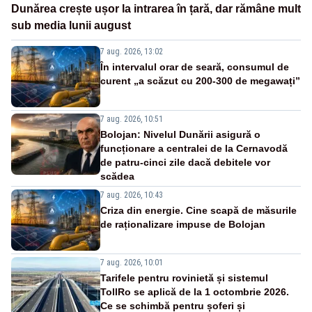
Dunărea crește ușor la intrarea în țară, dar rămâne mult
sub media lunii august
7 aug. 2026, 13:02
În intervalul orar de seară, consumul de
curent „a scăzut cu 200-300 de megawați”
7 aug. 2026, 10:51
Bolojan: Nivelul Dunării asigură o
funcționare a centralei de la Cernavodă
de patru-cinci zile dacă debitele vor
scădea
7 aug. 2026, 10:43
Criza din energie. Cine scapă de măsurile
de raționalizare impuse de Bolojan
7 aug. 2026, 10:01
Tarifele pentru rovinietă și sistemul
TollRo se aplică de la 1 octombrie 2026.
Ce se schimbă pentru șoferi și