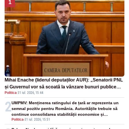
1
Mihai Enache (liderul deputaților AUR): „Senatorii PNL
și Guvernul vor să scoată la vânzare bunuri publice
Politica
·
31 iul. 2026, 15:44
pentru a stinge datoriile pentru vaccinurile Pfizer!”
2
UMPMV: Menținerea ratingului de țară ar reprezenta un
semnal pozitiv pentru România. Autoritățile trebuie să
continue consolidarea stabilității economice și
Politica
-
31 iul. 2026, 15:51
financiare