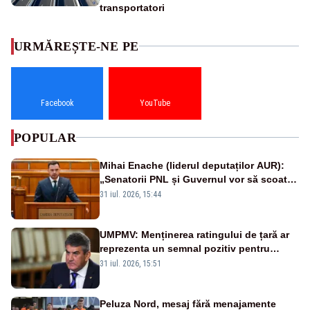
transportatori
URMĂREȘTE-NE PE
Facebook
YouTube
POPULAR
Mihai Enache (liderul deputaților AUR):
„Senatorii PNL și Guvernul vor să scoată
la vânzare bunuri publice pentru a stinge
31 iul. 2026, 15:44
datoriile pentru vaccinurile Pfizer!”
UMPMV: Menținerea ratingului de țară ar
reprezenta un semnal pozitiv pentru
România. Autoritățile trebuie să continue
31 iul. 2026, 15:51
consolidarea stabilității economice și
financiare
Peluza Nord, mesaj fără menajamente