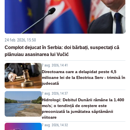
24 feb. 2026, 15:50
Complot dejucat în Serbia: doi bărbați, suspectați că
plănuiau asasinarea lui Vučić
7 aug. 2026, 14:41
Directoarea care a delapidat peste 4,5
milioane lei de la Electrica Serv - trimisă în
judecată
7 aug. 2026, 14:37
Hidrologi: Debitul Dunării rămâne la 1.400
mc/s; o tendință de creștere este
preconizată la jumătatea săptămânii
viitoare
7 aug. 2026, 14:32