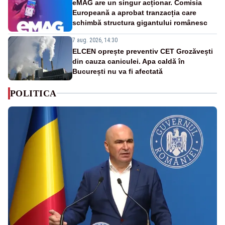
eMAG are un singur acționar. Comisia
Europeană a aprobat tranzacția care
schimbă structura gigantului românesc
7 aug. 2026, 14:30
ELCEN oprește preventiv CET Grozăvești
din cauza caniculei. Apa caldă în
București nu va fi afectată
POLITICA