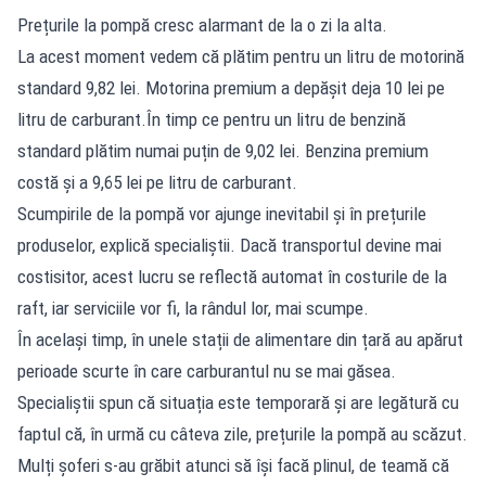
Prețurile la pompă cresc alarmant de la o zi la alta.
La acest moment vedem că plătim pentru un litru de motorină
standard 9,82 lei. Motorina premium a depășit deja 10 lei pe
litru de carburant.În timp ce pentru un litru de benzină
standard plătim numai puțin de 9,02 lei. Benzina premium
costă și a 9,65 lei pe litru de carburant.
Scumpirile de la pompă vor ajunge inevitabil și în prețurile
produselor, explică specialiștii. Dacă transportul devine mai
costisitor, acest lucru se reflectă automat în costurile de la
raft, iar serviciile vor fi, la rândul lor, mai scumpe.
În același timp, în unele stații de alimentare din țară au apărut
perioade scurte în care carburantul nu se mai găsea.
Specialiștii spun că situația este temporară și are legătură cu
faptul că, în urmă cu câteva zile, prețurile la pompă au scăzut.
Mulți șoferi s-au grăbit atunci să își facă plinul, de teamă că