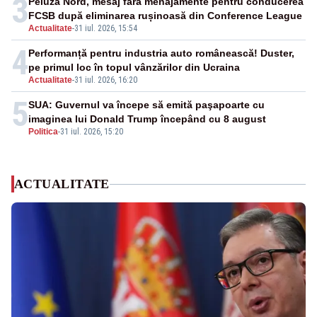
3
Peluza Nord, mesaj fără menajamente pentru conducerea
FCSB după eliminarea rușinoasă din Conference League
Actualitate
-
31 iul. 2026, 15:54
4
Performanță pentru industria auto românească! Duster,
pe primul loc în topul vânzărilor din Ucraina
Actualitate
-
31 iul. 2026, 16:20
5
SUA: Guvernul va începe să emită paşapoarte cu
imaginea lui Donald Trump începând cu 8 august
Politica
-
31 iul. 2026, 15:20
ACTUALITATE