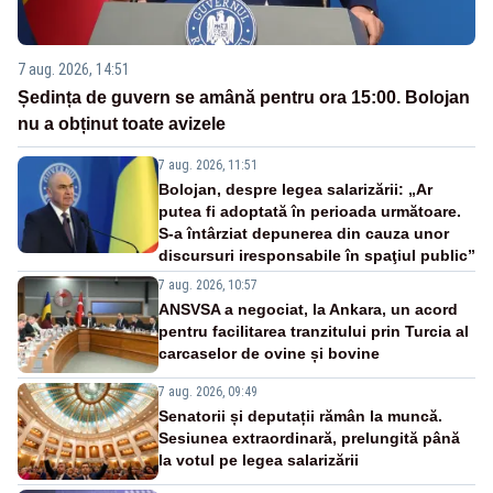
7 aug. 2026, 14:51
Ședința de guvern se amână pentru ora 15:00. Bolojan
nu a obținut toate avizele
7 aug. 2026, 11:51
Bolojan, despre legea salarizării: „Ar
putea fi adoptată în perioada următoare.
S-a întârziat depunerea din cauza unor
discursuri iresponsabile în spaţiul public”
7 aug. 2026, 10:57
ANSVSA a negociat, la Ankara, un acord
pentru facilitarea tranzitului prin Turcia al
carcaselor de ovine și bovine
7 aug. 2026, 09:49
Senatorii și deputații rămân la muncă.
Sesiunea extraordinară, prelungită până
la votul pe legea salarizării