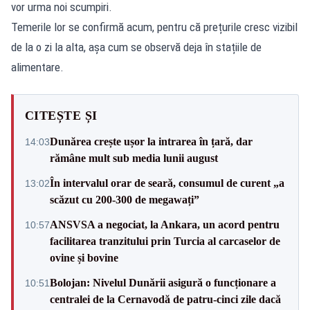
vor urma noi scumpiri.
Temerile lor se confirmă acum, pentru că prețurile cresc vizibil
de la o zi la alta, așa cum se observă deja în stațiile de
alimentare.
CITEȘTE ȘI
Dunărea crește ușor la intrarea în țară, dar
14:03
rămâne mult sub media lunii august
În intervalul orar de seară, consumul de curent „a
13:02
scăzut cu 200-300 de megawați”
ANSVSA a negociat, la Ankara, un acord pentru
10:57
facilitarea tranzitului prin Turcia al carcaselor de
ovine și bovine
Bolojan: Nivelul Dunării asigură o funcționare a
10:51
centralei de la Cernavodă de patru-cinci zile dacă