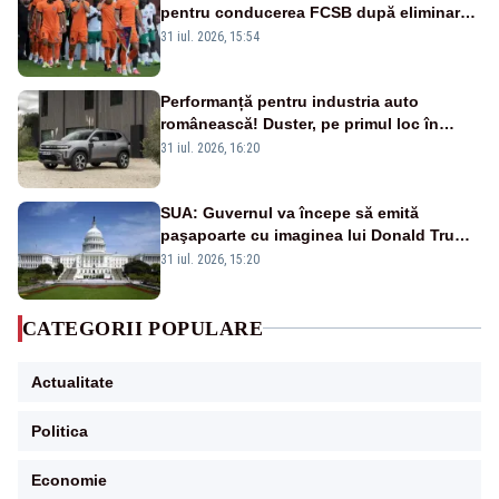
pentru conducerea FCSB după eliminarea
rușinoasă din Conference League
31 iul. 2026, 15:54
Performanță pentru industria auto
românească! Duster, pe primul loc în
topul vânzărilor din Ucraina
31 iul. 2026, 16:20
SUA: Guvernul va începe să emită
paşapoarte cu imaginea lui Donald Trump
începând cu 8 august
31 iul. 2026, 15:20
CATEGORII POPULARE
Actualitate
Politica
Economie