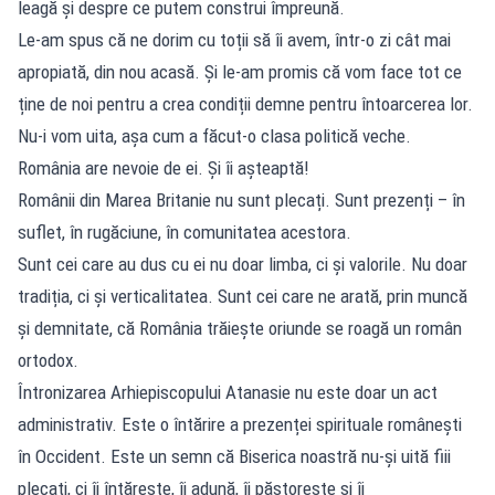
leagă și despre ce putem construi împreună.
Le-am spus că ne dorim cu toții să îi avem, într-o zi cât mai
apropiată, din nou acasă. Și le-am promis că vom face tot ce
ține de noi pentru a crea condiții demne pentru întoarcerea lor.
Nu-i vom uita, așa cum a făcut-o clasa politică veche.
România are nevoie de ei. Și îi așteaptă!
Românii din Marea Britanie nu sunt plecați. Sunt prezenți – în
suflet, în rugăciune, în comunitatea acestora.
Sunt cei care au dus cu ei nu doar limba, ci și valorile. Nu doar
tradiția, ci și verticalitatea. Sunt cei care ne arată, prin muncă
și demnitate, că România trăiește oriunde se roagă un român
ortodox.
Întronizarea Arhiepiscopului Atanasie nu este doar un act
administrativ. Este o întărire a prezenței spirituale românești
în Occident. Este un semn că Biserica noastră nu-și uită fiii
plecați, ci îi întărește, îi adună, îi păstorește și îi