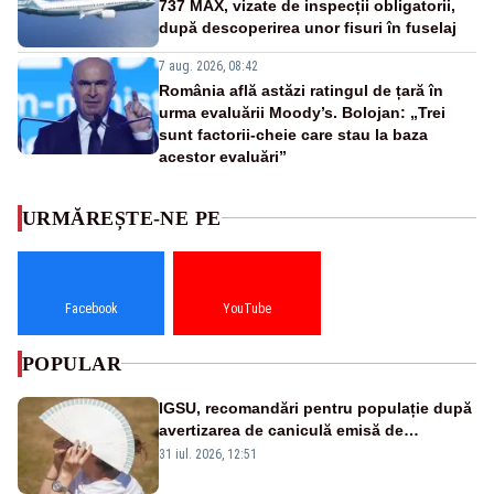
737 MAX, vizate de inspecții obligatorii,
după descoperirea unor fisuri în fuselaj
7 aug. 2026, 08:42
România află astăzi ratingul de țară în
urma evaluării Moody’s. Bolojan: „Trei
sunt factorii-cheie care stau la baza
acestor evaluări”
URMĂREȘTE-NE PE
Facebook
YouTube
POPULAR
IGSU, recomandări pentru populație după
avertizarea de caniculă emisă de
meteorologi
31 iul. 2026, 12:51