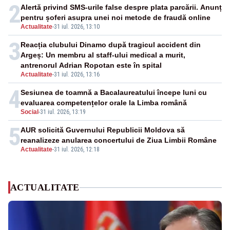
2
Alertă privind SMS-urile false despre plata parcării. Anunț
pentru șoferi asupra unei noi metode de fraudă online
Actualitate
-
31 iul. 2026, 13:10
3
Reacția clubului Dinamo după tragicul accident din
Argeș: Un membru al staff-ului medical a murit,
antrenorul Adrian Ropotan este în spital
Actualitate
-
31 iul. 2026, 13:16
4
Sesiunea de toamnă a Bacalaureatului începe luni cu
evaluarea competențelor orale la Limba română
Social
-
31 iul. 2026, 13:19
5
AUR solicită Guvernului Republicii Moldova să
reanalizeze anularea concertului de Ziua Limbii Române
Actualitate
-
31 iul. 2026, 12:18
ACTUALITATE