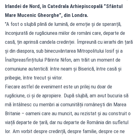
Irlandei de Nord, în Catedrala Arhiepiscopală ”Sfântul
Mare Mucenic Gheorghe”, din Londra.
"A fost o slujbă plină de lumină, de emoție și de speranță,
înconjurată de rugăciunea miilor de români care, departe de
casă, țin aprinsă candela credinței. Împreună cu ierarhi din țară
și din diaspora, sub binecuvântarea Mitropolitului Iosif și a
Înaltpreasfințitului Părinte Nifon, am trăit un moment de
comuniune autentică: între neam și Biserică, între casă și
pribegie, între trecut și viitor.
Fiecare astfel de eveniment este un prilej nu doar de
rugăciune, ci și de apropiere. După slujbă, am avut bucuria să
mă întâlnesc cu membri ai comunității românești din Marea
Britanie – oameni care au muncit, au rezistat și au construit o
viață departe de țară, dar nu departe de România din sufletul
lor. Am vorbit despre credință, despre familie, despre ce ne