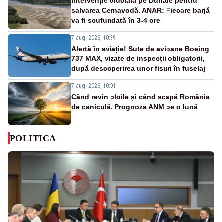
Intervenție crucială pe Dunăre pentru
salvarea Cernavodă. ANAR: Fiecare barjă
va fi scufundată în 3-4 ore
7 aug. 2026, 10:39
Alertă în aviație! Sute de avioane Boeing
737 MAX, vizate de inspecții obligatorii,
după descoperirea unor fisuri în fuselaj
7 aug. 2026, 10:01
Când revin ploile și când scapă România
de caniculă. Prognoza ANM pe o lună
POLITICA