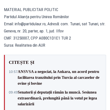
MATERIAL PUBLICITAR POLITIC
Partidul Alianța pentru Unirea Românilor
Email:
info@partidulaur.ro
, Adresă: com. Tunari, sat Tunari, str.
Geneva, nr. 20, parter, ap. 1, jud. Ilfov
CMF: 31250007, CPP A0B0C1D1E1 TUR 2
Sursa: Realitatea din AUR
CITEȘTE ȘI
ANSVSA a negociat, la Ankara, un acord pentru
10:57
facilitarea tranzitului prin Turcia al carcaselor de
ovine și bovine
Senatorii și deputații rămân la muncă. Sesiunea
09:49
extraordinară, prelungită până la votul pe legea
salarizării