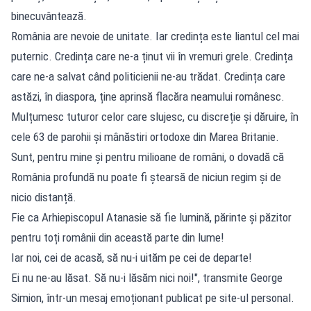
binecuvântează.
România are nevoie de unitate. Iar credința este liantul cel mai
puternic. Credința care ne-a ținut vii în vremuri grele. Credința
care ne-a salvat când politicienii ne-au trădat. Credința care
astăzi, în diaspora, ține aprinsă flacăra neamului românesc.
Mulțumesc tuturor celor care slujesc, cu discreție și dăruire, în
cele 63 de parohii și mânăstiri ortodoxe din Marea Britanie.
Sunt, pentru mine și pentru milioane de români, o dovadă că
România profundă nu poate fi ștearsă de niciun regim și de
nicio distanță.
Fie ca Arhiepiscopul Atanasie să fie lumină, părinte și păzitor
pentru toți românii din această parte din lume!
Iar noi, cei de acasă, să nu-i uităm pe cei de departe!
Ei nu ne-au lăsat. Să nu-i lăsăm nici noi!", transmite George
Simion, într-un mesaj emoționant publicat pe site-ul personal.