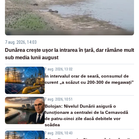
7 aug. 2026, 14:03
Dunărea crește ușor la intrarea în țară, dar rămâne mult
sub media lunii august
7 aug. 2026, 13:02
În intervalul orar de seară, consumul de
curent „a scăzut cu 200-300 de megawați”
7 aug. 2026, 10:51
Bolojan: Nivelul Dunării asigură o
funcționare a centralei de la Cernavodă
de patru-cinci zile dacă debitele vor
scădea
7 aug. 2026, 10:43