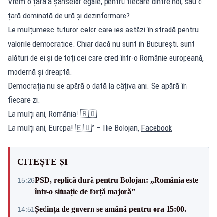
Vrem o țară a șanselor egale, pentru fiecare dintre noi, sau o
țară dominată de ură și dezinformare?
Le mulțumesc tuturor celor care ies astăzi în stradă pentru
valorile democratice. Chiar dacă nu sunt în București, sunt
alături de ei și de toți cei care cred într-o Românie europeană,
modernă și dreaptă.
Democrația nu se apără o dată la câțiva ani. Se apără în
fiecare zi.
La mulți ani, România! 🇷🇴
La mulți ani, Europa! 🇪🇺” – Ilie Bolojan,
Facebook
CITEȘTE ȘI
PSD, replică dură pentru Bolojan: „România este
15:26
într-o situație de forță majoră”
Ședința de guvern se amână pentru ora 15:00.
14:51