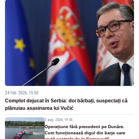
24 feb. 2026, 15:50
Complot dejucat în Serbia: doi bărbați, suspectați că
plănuiau asasinarea lui Vučić
7 aug. 2026, 19:45
Operațiune fără precedent pe Dunăre.
Cum funcționează digul din barje care
ajută centrala de la Cernavodă