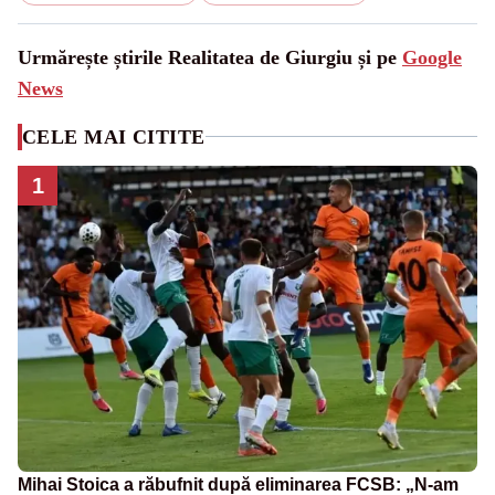
Urmărește știrile Realitatea de Giurgiu și pe
Google
News
CELE MAI CITITE
1
Mihai Stoica a răbufnit după eliminarea FCSB: „N-am