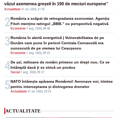
văzut asemenea greșeli în 190 de meciuri europene”
Actualitate
·
31 iul. 2026, 21:35
2
România a scăpat de retrogradarea economiei. Agenția
Fitch menține ratingul „BBB-” cu perspectivă negativă
Economie
-
1 aug. 2026, 06:48
3
România în alertă energetică | Vulnerabilitatea de pe
Dunăre care pune în pericol Centrala Cernavodă era
cunoscută de pe vremea lui Ceaușescu
Economie
-
1 aug. 2026, 09:32
4
De azi, milioane de români primesc un drept nou. Ce se
întâmplă dacă ți se strică un produs
Social
-
1 aug. 2026, 09:37
5
NATO întărește apărarea României! Aeronave noi, trimise
pentru interceptarea și distrugerea dronelor
Actualitate
-
31 iul. 2026, 20:33
ACTUALITATE