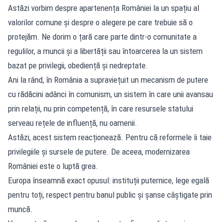
Astăzi vorbim despre apartenența României la un spațiu al
valorilor comune și despre o alegere pe care trebuie să o
protejăm. Ne dorim o țară care parte dintr-o comunitate a
regulilor, a muncii și a libertății sau întoarcerea la un sistem
bazat pe privilegii, obediență și nedreptate.
Ani la rând, în România a supraviețuit un mecanism de putere
cu rădăcini adânci în comunism, un sistem în care unii avansau
prin relații, nu prin competență, în care resursele statului
serveau rețele de influență, nu oamenii.
Astăzi, acest sistem reacționează. Pentru că reformele îi taie
privilegiile și sursele de putere. De aceea, modernizarea
României este o luptă grea.
Europa înseamnă exact opusul: instituții puternice, lege egală
pentru toți, respect pentru banul public și șanse câștigate prin
muncă.