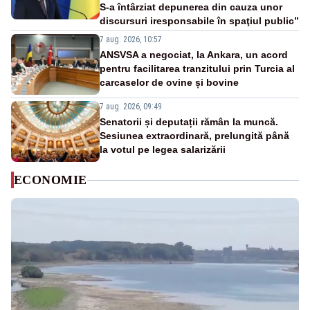
S-a întârziat depunerea din cauza unor
discursuri iresponsabile în spaţiul public”
7 aug. 2026, 10:57
ANSVSA a negociat, la Ankara, un acord
pentru facilitarea tranzitului prin Turcia al
carcaselor de ovine și bovine
7 aug. 2026, 09:49
Senatorii și deputații rămân la muncă.
Sesiunea extraordinară, prelungită până
la votul pe legea salarizării
ECONOMIE