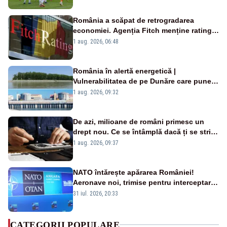
România a scăpat de retrogradarea
economiei. Agenția Fitch menține ratingul
„BBB-” cu perspectivă negativă
1 aug. 2026, 06:48
România în alertă energetică |
Vulnerabilitatea de pe Dunăre care pune
în pericol Centrala Cernavodă era
1 aug. 2026, 09:32
cunoscută de pe vremea lui Ceaușescu
De azi, milioane de români primesc un
drept nou. Ce se întâmplă dacă ți se strică
un produs
1 aug. 2026, 09:37
NATO întărește apărarea României!
Aeronave noi, trimise pentru interceptarea
și distrugerea dronelor
31 iul. 2026, 20:33
CATEGORII POPULARE