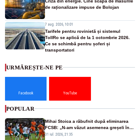
Criza din energie. Cine scapă de măsurile
de raționalizare impuse de Bolojan
7 aug. 2026, 10:01
Tarifele pentru rovinietă și sistemul
TollRo se aplică de la 1 octombrie 2026.
Ce se schimbă pentru șoferi și
transportatori
URMĂREȘTE-NE PE
Facebook
YouTube
POPULAR
Mihai Stoica a răbufnit după eliminarea
FCSB: „N-am văzut asemenea greșeli în
190 de meciuri europene”
31 iul. 2026, 21:35