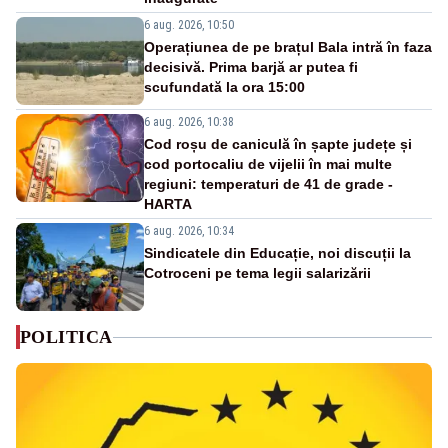
6 aug. 2026, 10:50
Operațiunea de pe brațul Bala intră în faza
decisivă. Prima barjă ar putea fi
scufundată la ora 15:00
6 aug. 2026, 10:38
Cod roșu de caniculă în șapte județe și
cod portocaliu de vijelii în mai multe
regiuni: temperaturi de 41 de grade -
HARTA
6 aug. 2026, 10:34
Sindicatele din Educație, noi discuții la
Cotroceni pe tema legii salarizării
POLITICA