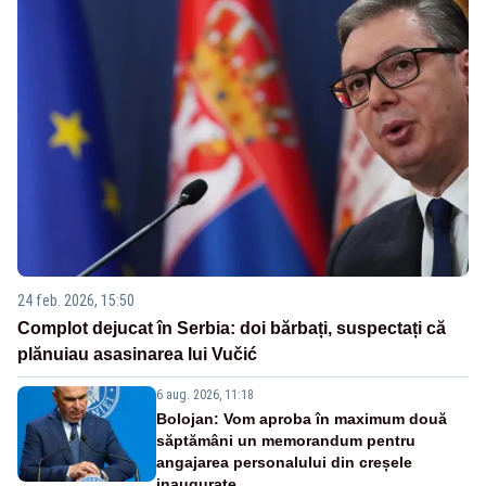
24 feb. 2026, 15:50
Complot dejucat în Serbia: doi bărbați, suspectați că
plănuiau asasinarea lui Vučić
6 aug. 2026, 11:18
Bolojan: Vom aproba în maximum două
săptămâni un memorandum pentru
angajarea personalului din creșele
inaugurate