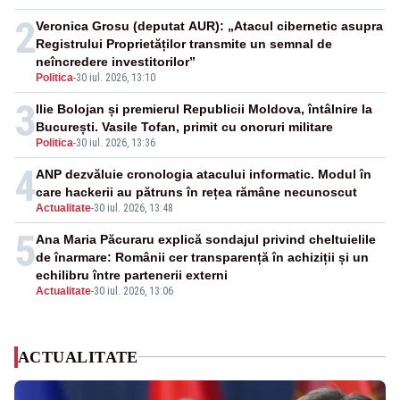
2
Veronica Grosu (deputat AUR): „Atacul cibernetic asupra
Registrului Proprietăților transmite un semnal de
neîncredere investitorilor”
Politica
-
30 iul. 2026, 13:10
3
Ilie Bolojan și premierul Republicii Moldova, întâlnire la
București. Vasile Tofan, primit cu onoruri militare
Politica
-
30 iul. 2026, 13:36
4
ANP dezvăluie cronologia atacului informatic. Modul în
care hackerii au pătruns în rețea rămâne necunoscut
Actualitate
-
30 iul. 2026, 13:48
5
Ana Maria Păcuraru explică sondajul privind cheltuielile
de înarmare: Românii cer transparență în achiziții și un
echilibru între partenerii externi
Actualitate
-
30 iul. 2026, 13:06
ACTUALITATE