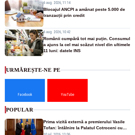
6 aug. 2026, 11:14
Blocajul ANCPI a amânat peste 5.000 de
tranzacții prin credit
6 aug. 2026, 10:42
Românii cumpără tot mai puțin. Consumul
a ajuns la cel mai scăzut nivel din ultimele
11 luni: datele INS
URMĂREȘTE-NE PE
Facebook
YouTube
POPULAR
Prima vizită externă a premierului Vasile
Tofan: întâlnire la Palatul Cotroceni cu
președintele Nicușor Dan
30 iul. 2026, 13:06