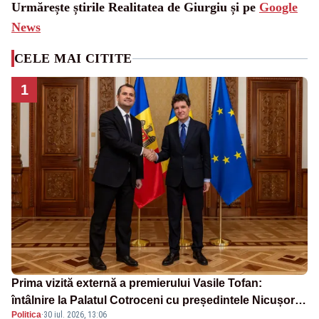
Urmărește știrile Realitatea de Giurgiu și pe
Google
News
CELE MAI CITITE
1
Prima vizită externă a premierului Vasile Tofan:
întâlnire la Palatul Cotroceni cu președintele Nicușor
Politica
·
30 iul. 2026, 13:06
Dan