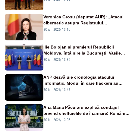
Veronica Grosu (deputat AUR): „Atacul
cibernetic asupra Registrului
Proprietăților transmite un semnal de
30 iul. 2026, 13:10
neîncredere investitorilor”
Ilie Bolojan și premierul Republicii
Moldova, întâlnire la București. Vasile
Tofan, primit cu onoruri militare
30 iul. 2026, 13:36
ANP dezvăluie cronologia atacului
informatic. Modul în care hackerii au
pătruns în rețea rămâne necunoscut
30 iul. 2026, 13:48
Ana Maria Păcuraru explică sondajul
privind cheltuielile de înarmare: Românii
cer transparență în achiziții și un echilibru
30 iul. 2026, 13:06
între partenerii externi