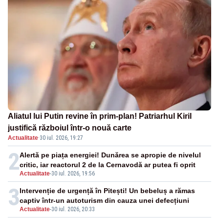
Aliatul lui Putin revine în prim-plan! Patriarhul Kiril
justifică războiul într-o nouă carte
Actualitate
·
30 iul. 2026, 19:27
2
Alertă pe piața energiei! Dunărea se apropie de nivelul
critic, iar reactorul 2 de la Cernavodă ar putea fi oprit
Actualitate
-
30 iul. 2026, 19:56
3
Intervenție de urgență în Pitești! Un bebeluș a rămas
captiv într-un autoturism din cauza unei defecțiuni
Actualitate
-
30 iul. 2026, 20:33