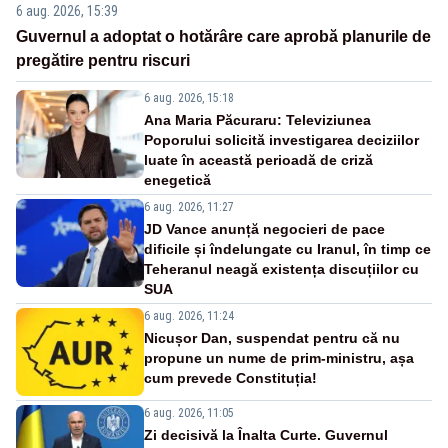
6 aug. 2026, 15:39
Guvernul a adoptat o hotărâre care aprobă planurile de
pregătire pentru riscuri
6 aug. 2026, 15:18
Ana Maria Păcuraru: Televiziunea
Poporului solicită investigarea deciziilor
luate în această perioadă de criză
enegetică
6 aug. 2026, 11:27
JD Vance anunță negocieri de pace
dificile și îndelungate cu Iranul, în timp ce
Teheranul neagă existența discuțiilor cu
SUA
6 aug. 2026, 11:24
Nicușor Dan, suspendat pentru că nu
propune un nume de prim-ministru, așa
cum prevede Constituția!
6 aug. 2026, 11:05
Zi decisivă la Înalta Curte. Guvernul