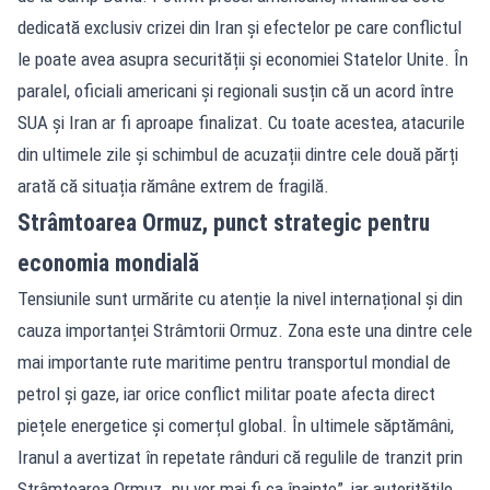
dedicată exclusiv crizei din Iran și efectelor pe care conflictul
le poate avea asupra securității și economiei Statelor Unite. În
paralel, oficiali americani și regionali susțin că un acord între
SUA și Iran ar fi aproape finalizat. Cu toate acestea, atacurile
din ultimele zile și schimbul de acuzații dintre cele două părți
arată că situația rămâne extrem de fragilă.
Strâmtoarea Ormuz, punct strategic pentru
economia mondială
Tensiunile sunt urmărite cu atenție la nivel internațional și din
cauza importanței Strâmtorii Ormuz. Zona este una dintre cele
mai importante rute maritime pentru transportul mondial de
petrol și gaze, iar orice conflict militar poate afecta direct
piețele energetice și comerțul global. În ultimele săptămâni,
Iranul a avertizat în repetate rânduri că regulile de tranzit prin
Strâmtoarea Ormuz „nu vor mai fi ca înainte”, iar autoritățile