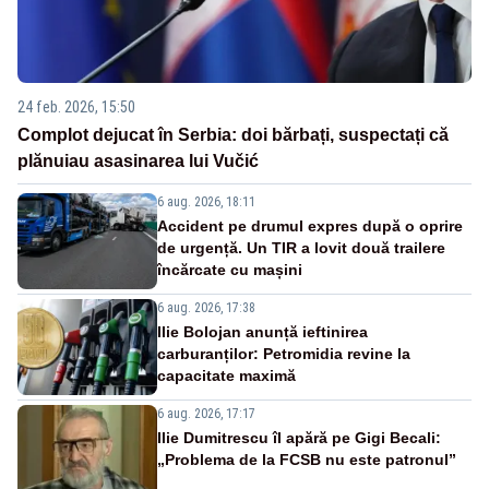
24 feb. 2026, 15:50
Complot dejucat în Serbia: doi bărbați, suspectați că
plănuiau asasinarea lui Vučić
6 aug. 2026, 18:11
Accident pe drumul expres după o oprire
de urgență. Un TIR a lovit două trailere
încărcate cu mașini
6 aug. 2026, 17:38
Ilie Bolojan anunță ieftinirea
carburanților: Petromidia revine la
capacitate maximă
6 aug. 2026, 17:17
Ilie Dumitrescu îl apără pe Gigi Becali:
„Problema de la FCSB nu este patronul”