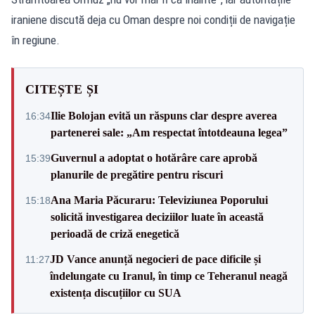
iraniene discută deja cu Oman despre noi condiții de navigație
în regiune.
CITEȘTE ȘI
Ilie Bolojan evită un răspuns clar despre averea
16:34
partenerei sale: „Am respectat întotdeauna legea”
Guvernul a adoptat o hotărâre care aprobă
15:39
planurile de pregătire pentru riscuri
Ana Maria Păcuraru: Televiziunea Poporului
15:18
solicită investigarea deciziilor luate în această
perioadă de criză enegetică
JD Vance anunță negocieri de pace dificile și
11:27
îndelungate cu Iranul, în timp ce Teheranul neagă
existența discuțiilor cu SUA