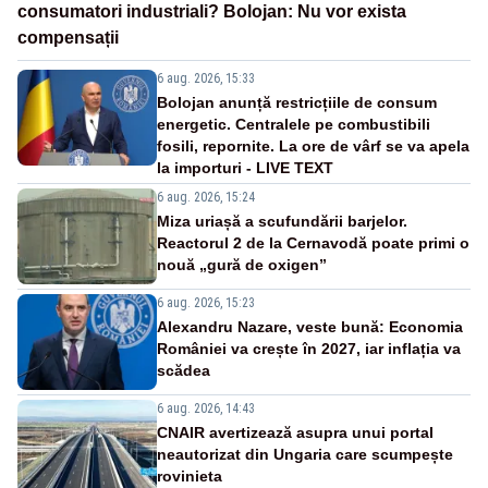
consumatori industriali? Bolojan: Nu vor exista
compensații
6 aug. 2026, 15:33
Bolojan anunță restricțiile de consum
energetic. Centralele pe combustibili
fosili, repornite. La ore de vârf se va apela
la importuri - LIVE TEXT
6 aug. 2026, 15:24
Miza uriașă a scufundării barjelor.
Reactorul 2 de la Cernavodă poate primi o
nouă „gură de oxigen”
6 aug. 2026, 15:23
Alexandru Nazare, veste bună: Economia
României va crește în 2027, iar inflația va
scădea
6 aug. 2026, 14:43
CNAIR avertizează asupra unui portal
neautorizat din Ungaria care scumpește
rovinieta