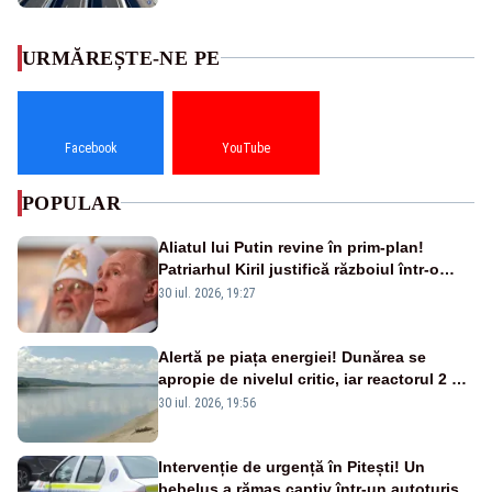
URMĂREȘTE-NE PE
Facebook
YouTube
POPULAR
Aliatul lui Putin revine în prim-plan!
Patriarhul Kiril justifică războiul într-o
nouă carte
30 iul. 2026, 19:27
Alertă pe piața energiei! Dunărea se
apropie de nivelul critic, iar reactorul 2 de
la Cernavodă ar putea fi oprit
30 iul. 2026, 19:56
Intervenție de urgență în Pitești! Un
bebeluș a rămas captiv într-un autoturism