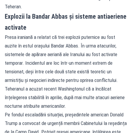
Teheran.
Explozii la Bandar Abbas și sisteme antiaeriene
activate
Presa iraniană a relatat că trei explozii puternice au fost
auzite în estul orașului Bandar Abbas. În urma atacurilor,
sistemele de apărare aeriană ale Iranului au fost activate
temporar. Incidentul are loc într-un moment extrem de
tensionat, deși între cele două state există teoretic un
armistițiu și negocieri indirecte pentru oprirea conflictului.
Teheranul a acuzat recent Washingtonul că a încălcat
înțelegerea stabilită în aprilie, după mai multe atacuri aeriene
nocturne atribuite americanilor.
Pe fondul escaladării situației, președintele american Donald
Trump a convocat de urgență membrii Cabinetului la reședința
de la Camp David. Potrivit presei americane, întâlnirea este