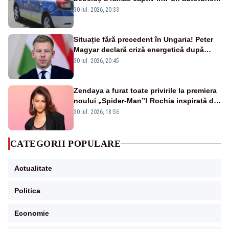
din cauza unei defecțiuni
30 iul. 2026, 20:33
Situație fără precedent în Ungaria! Peter
Magyar declară criză energetică după
oprirea centralei de la Paks
30 iul. 2026, 20:45
Zendaya a furat toate privirile la premiera
noului „Spider-Man”! Rochia inspirată de
pânza de păianjen a făcut senzație
30 iul. 2026, 18:56
CATEGORII POPULARE
Actualitate
Politica
Economie