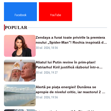
Facebook
YouTube
POPULAR
Zendaya a furat toate privirile la premiera
noului „Spider-Man”! Rochia inspirată de
pânza de păianjen a făcut senzație
30 iul. 2026, 18:56
Aliatul lui Putin revine în prim-plan!
Patriarhul Kiril justifică războiul într-o
nouă carte
30 iul. 2026, 19:27
Alertă pe piața energiei! Dunărea se
apropie de nivelul critic, iar reactorul 2 de
la Cernavodă ar putea fi oprit
30 iul. 2026, 19:56