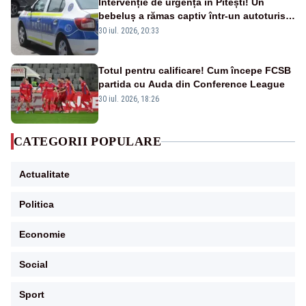
Intervenție de urgență în Pitești! Un
bebeluș a rămas captiv într-un autoturism
din cauza unei defecțiuni
30 iul. 2026, 20:33
Totul pentru calificare! Cum începe FCSB
partida cu Auda din Conference League
30 iul. 2026, 18:26
CATEGORII POPULARE
Actualitate
Politica
Economie
Social
Sport