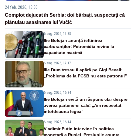
24 feb. 2026, 15:50
Complot dejucat în Serbia: doi bărbați, suspectați că
plănuiau asasinarea lui Vučić
6 aug. 2026, 17:38
Ilie Bolojan anunță ieftinirea
carburanților: Petromidia revine la
capacitate maximă
6 aug. 2026, 17:17
Ilie Dumitrescu îl apără pe Gigi Becali:
„Problema de la FCSB nu este patronul”
6 aug. 2026, 16:34
Ilie Bolojan evită un răspuns clar despre
averea partenerei sale: „Am respectat
întotdeauna legea”
6 aug. 2026, 16:14
Vladimir Putin intervine în politica
monetară a Rusiei. Presiunile asupra