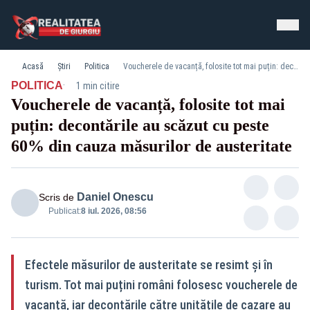
Acasă
Știri
Politica
Voucherele de vacanță, folosite tot mai puțin: decontările au scăzut cu peste 60% din cauza măsurilor de austeritate
·
POLITICA
1 min citire
Voucherele de vacanță, folosite tot mai
puțin: decontările au scăzut cu peste
60% din cauza măsurilor de austeritate
Daniel Onescu
Scris de
Publicat:
8 iul. 2026, 08:56
Efectele măsurilor de austeritate se resimt și în
turism. Tot mai puțini români folosesc voucherele de
vacanță, iar decontările către unitățile de cazare au