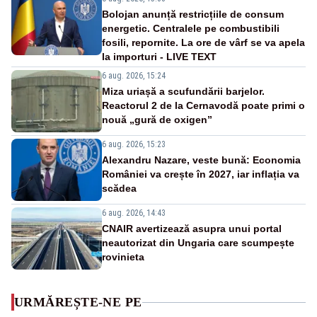
Bolojan anunță restricțiile de consum
energetic. Centralele pe combustibili
fosili, repornite. La ore de vârf se va apela
la importuri - LIVE TEXT
6 aug. 2026, 15:24
Miza uriașă a scufundării barjelor.
Reactorul 2 de la Cernavodă poate primi o
nouă „gură de oxigen”
6 aug. 2026, 15:23
Alexandru Nazare, veste bună: Economia
României va crește în 2027, iar inflația va
scădea
6 aug. 2026, 14:43
CNAIR avertizează asupra unui portal
neautorizat din Ungaria care scumpește
rovinieta
URMĂREȘTE-NE PE