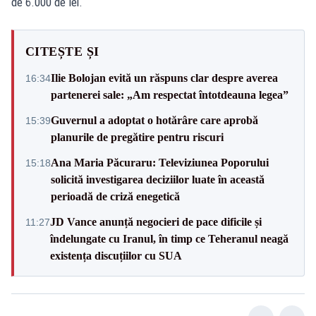
de 6.000 de lei.
CITEȘTE ȘI
Ilie Bolojan evită un răspuns clar despre averea
16:34
partenerei sale: „Am respectat întotdeauna legea”
Guvernul a adoptat o hotărâre care aprobă
15:39
planurile de pregătire pentru riscuri
Ana Maria Păcuraru: Televiziunea Poporului
15:18
solicită investigarea deciziilor luate în această
perioadă de criză enegetică
JD Vance anunță negocieri de pace dificile și
11:27
îndelungate cu Iranul, în timp ce Teheranul neagă
existența discuțiilor cu SUA