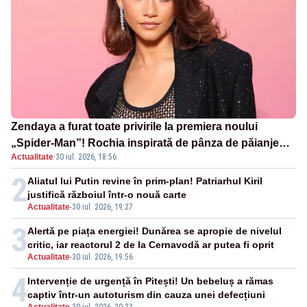
Zendaya a furat toate privirile la premiera noului
„Spider-Man”! Rochia inspirată de pânza de păianjen a
Actualitate
·
30 iul. 2026, 18:56
făcut senzație
2
Aliatul lui Putin revine în prim-plan! Patriarhul Kiril
justifică războiul într-o nouă carte
Actualitate
-
30 iul. 2026, 19:27
3
Alertă pe piața energiei! Dunărea se apropie de nivelul
critic, iar reactorul 2 de la Cernavodă ar putea fi oprit
Actualitate
-
30 iul. 2026, 19:56
4
Intervenție de urgență în Pitești! Un bebeluș a rămas
captiv într-un autoturism din cauza unei defecțiuni
Actualitate
-
30 iul. 2026, 20:33