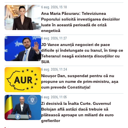
6 aug. 2026, 15:18
Ana Maria Păcuraru: Televiziunea
Poporului solicită investigarea deciziilor
luate în această perioadă de criză
enegetică
6 aug. 2026, 11:27
JD Vance anunță negocieri de pace
dificile și îndelungate cu Iranul, în timp ce
Teheranul neagă existența discuțiilor cu
SUA
6 aug. 2026, 11:24
Nicușor Dan, suspendat pentru că nu
propune un nume de prim-ministru, așa
cum prevede Constituția!
6 aug. 2026, 11:05
Zi decisivă la Înalta Curte. Guvernul
Bolojan află astăzi dacă trebuie să
plătească aproape un miliard de euro
grefierilor