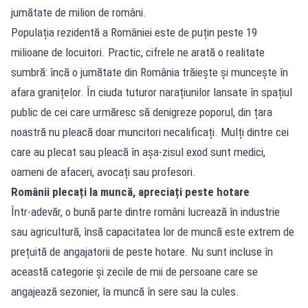
jumătate de milion de români.
Populația rezidentă a României este de puțin peste 19
milioane de locuitori. Practic, cifrele ne arată o realitate
sumbră: încă o jumătate din România trăiește și muncește în
afara granițelor. În ciuda tuturor narațiunilor lansate în spațiul
public de cei care urmăresc să denigreze poporul, din țara
noastră nu pleacă doar muncitori necalificați. Mulți dintre cei
care au plecat sau pleacă în așa-zisul exod sunt medici,
oameni de afaceri, avocați sau profesori.
Românii plecați la muncă, apreciați peste hotare
Într-adevăr, o bună parte dintre români lucrează în industrie
sau agricultură, însă capacitatea lor de muncă este extrem de
prețuită de angajatorii de peste hotare. Nu sunt incluse în
această categorie și zecile de mii de persoane care se
angajează sezonier, la muncă în sere sau la cules.