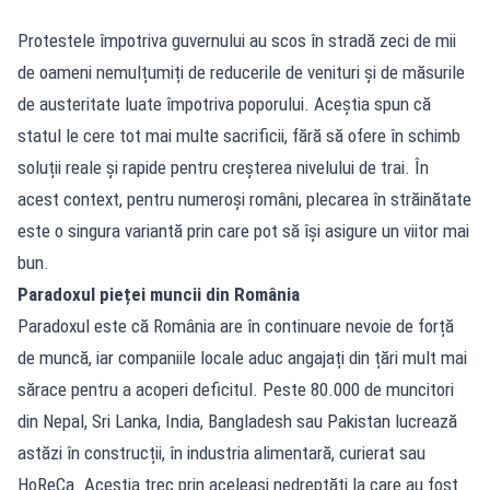
Protestele împotriva guvernului au scos în stradă zeci de mii
de oameni nemulțumiți de reducerile de venituri și de măsurile
de austeritate luate împotriva poporului. Aceștia spun că
statul le cere tot mai multe sacrificii, fără să ofere în schimb
soluții reale și rapide pentru creșterea nivelului de trai. În
acest context, pentru numeroși români, plecarea în străinătate
este o singura variantă prin care pot să își asigure un viitor mai
bun.
Paradoxul pieței muncii din România
Paradoxul este că România are în continuare nevoie de forță
de muncă, iar companiile locale aduc angajați din țări mult mai
sărace pentru a acoperi deficitul. Peste 80.000 de muncitori
din Nepal, Sri Lanka, India, Bangladesh sau Pakistan lucrează
astăzi în construcții, în industria alimentară, curierat sau
HoReCa. Aceștia trec prin aceleași nedreptăți la care au fost