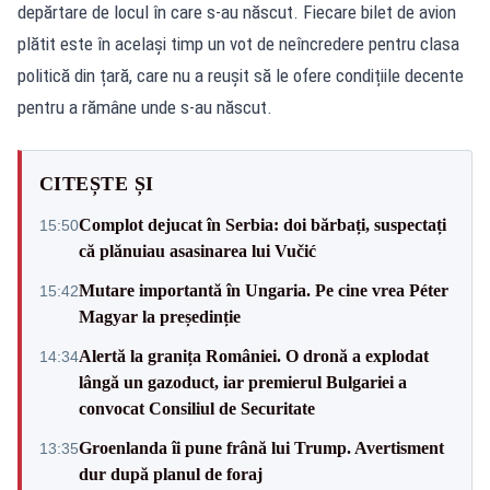
depărtare de locul în care s-au născut. Fiecare bilet de avion
plătit este în același timp un vot de neîncredere pentru clasa
politică din țară, care nu a reușit să le ofere condițiile decente
pentru a rămâne unde s-au născut.
CITEȘTE ȘI
Complot dejucat în Serbia: doi bărbați, suspectați
15:50
că plănuiau asasinarea lui Vučić
Mutare importantă în Ungaria. Pe cine vrea Péter
15:42
Magyar la președinție
Alertă la granița României. O dronă a explodat
14:34
lângă un gazoduct, iar premierul Bulgariei a
convocat Consiliul de Securitate
Groenlanda îi pune frână lui Trump. Avertisment
13:35
dur după planul de foraj