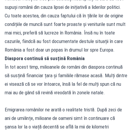
supuși românii din cauza lipsei de inițiativă a liderilor politici.
Cu toate acestea, din cauza faptului că în țările lor de origine
condițiile de muncă sunt foarte proaste și veniturile sunt mult
mai mici, preferă să lucreze în România. Însă nu în toate
cazurile, fiindcă au fost documentate destule situații în care
România a fost doar un popas în drumul lor spre Europa.
Diaspora continuă să susțină România
În tot acest timp, milioanele de români din diaspora continuă
să susțină financiar țara și familiile rămase acasă. Mulți dintre
ei visează că se vor întoarce, însă la fel de mulți spun că nu
mai au de gând să revină vreodată în zonele natale.
Emigrarea românilor ne arată o realitate tristă. După zeci de
ani de umilințe, milioane de oameni simt în continuare că
șansa lor la o viață decentă se află la mii de kilometri