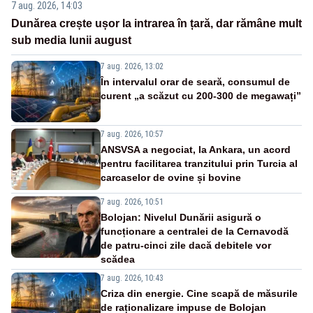
7 aug. 2026, 14:03
Dunărea crește ușor la intrarea în țară, dar rămâne mult
sub media lunii august
7 aug. 2026, 13:02
În intervalul orar de seară, consumul de
curent „a scăzut cu 200-300 de megawați”
7 aug. 2026, 10:57
ANSVSA a negociat, la Ankara, un acord
pentru facilitarea tranzitului prin Turcia al
carcaselor de ovine și bovine
7 aug. 2026, 10:51
Bolojan: Nivelul Dunării asigură o
funcționare a centralei de la Cernavodă
de patru-cinci zile dacă debitele vor
scădea
7 aug. 2026, 10:43
Criza din energie. Cine scapă de măsurile
de raționalizare impuse de Bolojan