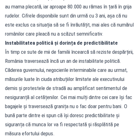
au mama plecată, iar aproape 80.000 au rămas în țară în grija
rudelor. Cifrele disponibile sunt din urmă cu 3 ani, așa că nu
este exclus ca situația să se fi înrăutățit, mai ales că numărul
românilor care pleacă nu a scăzut semnificativ.
Instabilitatea politică și dorința de predictibilitate
În timp ce sute de mii de familii încearcă să reziste despărțirii,
România traversează încă un an de instabilitate politică.
Căderea guvernului, negocierile interminabile care au urmat,
măsurile luate în ciuda atribuțiilor limitate ale executivului
demis și protestele de stradă au amplificat sentimentul de
nesiguranță al cetățenilor. Cei mai mulți dintre cei care își fac
bagajele și traversează granița nu o fac doar pentru bani. O
bună parte dintre ei spun că își doresc predictibilitate și
siguranța că munca lor va fi respectată și răsplătită pe
măsura efortului depus.