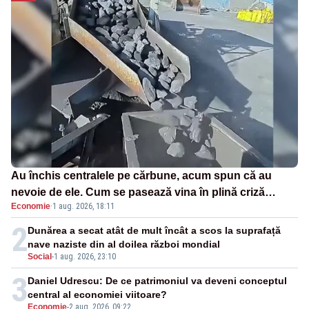
Au închis centralele pe cărbune, acum spun că au
nevoie de ele. Cum se pasează vina în plină criză
Economie
·
1 aug. 2026, 18:11
energetică
2
Dunărea a secat atât de mult încât a scos la suprafață
nave naziste din al doilea război mondial
Social
-
1 aug. 2026, 23:10
3
Daniel Udrescu: De ce patrimoniul va deveni conceptul
central al economiei viitoare?
Economie
-
2 aug. 2026, 09:22