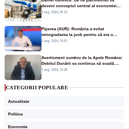
deveni conceptul central al economiei
viitoare?
2 aug. 2026, 09:22
Piperea (AUR): România a evitat
retrogradarea la junk pentru că era o
catastrofă pentru bănci și fondurile de
2 aug. 2026, 10:01
pensii
Avertisment sumbru de la Apele Române:
Debitul Dunării va continua să scadă.
Cernavodă s-ar putea închide în 4 zile
1 aug. 2026, 18:08
CATEGORII POPULARE
Actualitate
Politica
Economie