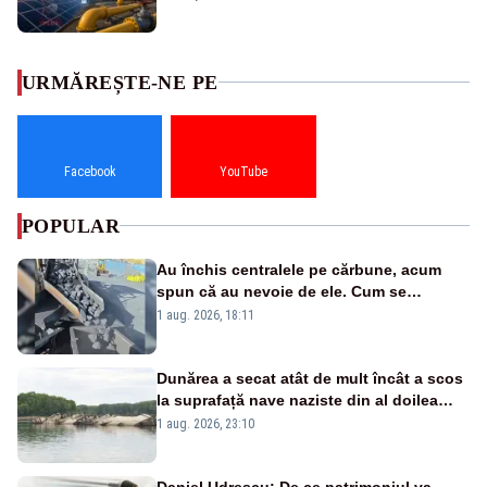
URMĂREȘTE-NE PE
Facebook
YouTube
POPULAR
Au închis centralele pe cărbune, acum
spun că au nevoie de ele. Cum se
pasează vina în plină criză energetică
1 aug. 2026, 18:11
Dunărea a secat atât de mult încât a scos
la suprafață nave naziste din al doilea
război mondial
1 aug. 2026, 23:10
Daniel Udrescu: De ce patrimoniul va