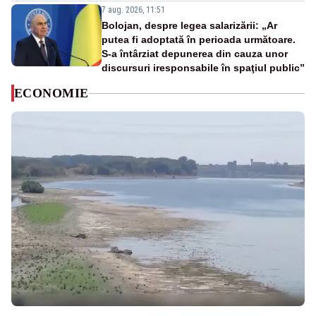
7 aug. 2026, 11:51
Bolojan, despre legea salarizării: „Ar
putea fi adoptată în perioada următoare.
S-a întârziat depunerea din cauza unor
discursuri iresponsabile în spaţiul public”
ECONOMIE