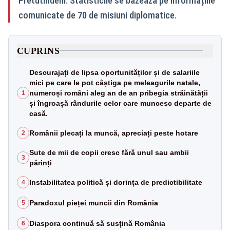
Pretutindeni. Statisticile se bazează pe informațiile
comunicate de 70 de misiuni diplomatice.
CUPRINS
Descurajați de lipsa oportunităților și de salariile
mici pe care le pot câștiga pe meleagurile natale,
numeroși români aleg an de an pribegia străinătății
1
și îngroașă rândurile celor care muncesc departe de
casă.
Românii plecați la muncă, apreciați peste hotare
2
Sute de mii de copii cresc fără unul sau ambii
3
părinți
Instabilitatea politică și dorința de predictibilitate
4
Paradoxul pieței muncii din România
5
Diaspora continuă să susțină România
6