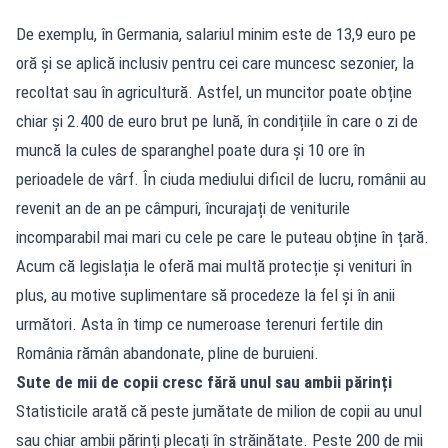
De exemplu, în Germania, salariul minim este de 13,9 euro pe
oră și se aplică inclusiv pentru cei care muncesc sezonier, la
recoltat sau în agricultură. Astfel, un muncitor poate obține
chiar și 2.400 de euro brut pe lună, în condițiile în care o zi de
muncă la cules de sparanghel poate dura și 10 ore în
perioadele de vârf. În ciuda mediului dificil de lucru, românii au
revenit an de an pe câmpuri, încurajați de veniturile
incomparabil mai mari cu cele pe care le puteau obține în țară.
Acum că legislația le oferă mai multă protecție și venituri în
plus, au motive suplimentare să procedeze la fel și în anii
următori. Asta în timp ce numeroase terenuri fertile din
România rămân abandonate, pline de buruieni.
Sute de mii de copii cresc fără unul sau ambii părinți
Statisticile arată că peste jumătate de milion de copii au unul
sau chiar ambii părinți plecați în străinătate. Peste 200 de mii