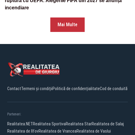
ruptura cu UEFA. Alegerile FIFA din 2027 se anunță
incendiare
Mai Multe
Contact
Termeni și condiții
Politică de confidențialitate
Cod de conduită
Parteneri:
Realitatea.NET
Realitatea Sportiva
Realitatea Star
Realitatea de Salaj
Realitatea de Ilfov
Realitatea de Vrancea
Realitatea de Vaslui