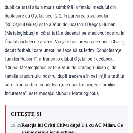
după ce tatăl său a murit sâmbătă la finalul meciului din
deplasare cu Oţelul, scor 2-2, în parcarea stadionului.
“SC Oţelul Galaţi este alături de jucătorul Dragoş Huiban
(Metaloglobus) al cărui tată a decedat pe stadionul nostru la
finalul partidei de astăzi. Viaţa e mai presus de orice. Chiar şi
decât fotbalul care uneori ne face să suferim. Condoleanţe
familiei Huiban!”, a transmis clubul Oţelul pe Facebook.
“Clubul Metaloglobus este alături de Dragoş Huiban şi de
familia atacantului nostru, după trecerea în nefiinţă a tatălui
său. Transmitem condoleanţele noastre sincere familiei
îndurerate”, este mesajul clubului Metaloglobus.
CITEȘTE ȘI
Reacția lui Cristi Chivu după 1-1 cu AC Milan. Ce
19:29
a spus despre jocul echipei