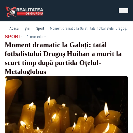
Acasă
Știri
Sport
Moment dramatic la Galați: tatăl fotbalistului Dragoș Huiban a murit la scurt timp după partida Oțelul-Metaloglobus
·
SPORT
1 min citire
Moment dramatic la Galați: tatăl
fotbalistului Dragoș Huiban a murit la
scurt timp după partida Oțelul-
Metaloglobus