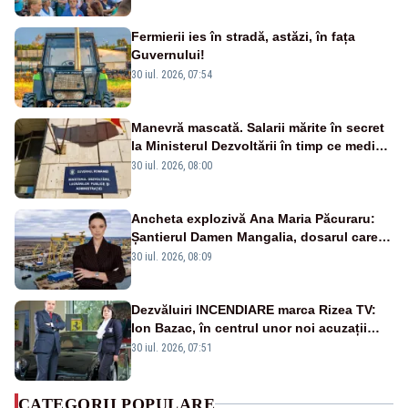
Fermierii ies în stradă, astăzi, în fața
Guvernului!
30 iul. 2026, 07:54
Manevră mascată. Salarii mărite în secret
la Ministerul Dezvoltării în timp ce medicii
ies în stradă
30 iul. 2026, 08:00
Ancheta explozivă Ana Maria Păcuraru:
Șantierul Damen Mangalia, dosarul care
scufundă apărarea României
30 iul. 2026, 08:09
Dezvăluiri INCENDIARE marca Rizea TV:
Ion Bazac, în centrul unor noi acuzații
publice
30 iul. 2026, 07:51
CATEGORII POPULARE