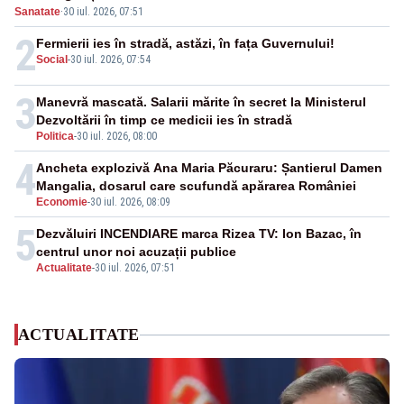
Sanatate
·
30 iul. 2026, 07:51
2
Fermierii ies în stradă, astăzi, în fața Guvernului!
Social
-
30 iul. 2026, 07:54
3
Manevră mascată. Salarii mărite în secret la Ministerul
Dezvoltării în timp ce medicii ies în stradă
Politica
-
30 iul. 2026, 08:00
4
Ancheta explozivă Ana Maria Păcuraru: Șantierul Damen
Mangalia, dosarul care scufundă apărarea României
Economie
-
30 iul. 2026, 08:09
5
Dezvăluiri INCENDIARE marca Rizea TV: Ion Bazac, în
centrul unor noi acuzații publice
Actualitate
-
30 iul. 2026, 07:51
ACTUALITATE