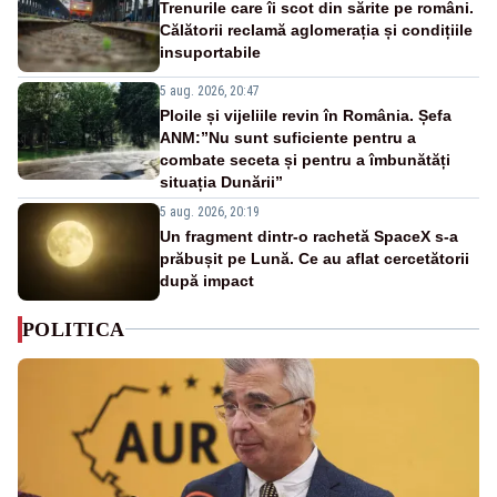
Trenurile care îi scot din sărite pe români.
Călătorii reclamă aglomerația și condițiile
insuportabile
5 aug. 2026, 20:47
Ploile și vijeliile revin în România. Șefa
ANM:”Nu sunt suficiente pentru a
combate seceta și pentru a îmbunătăți
situația Dunării”
5 aug. 2026, 20:19
Un fragment dintr-o rachetă SpaceX s-a
prăbușit pe Lună. Ce au aflat cercetătorii
după impact
POLITICA