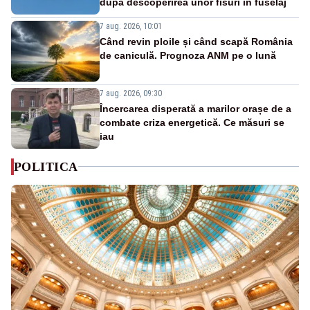
după descoperirea unor fisuri în fuselaj
7 aug. 2026, 10:01
Când revin ploile și când scapă România
de caniculă. Prognoza ANM pe o lună
7 aug. 2026, 09:30
Încercarea disperată a marilor orașe de a
combate criza energetică. Ce măsuri se
iau
POLITICA