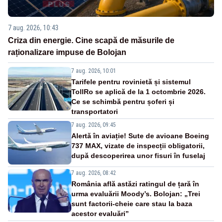
7 aug. 2026, 10:43
Criza din energie. Cine scapă de măsurile de
raționalizare impuse de Bolojan
7 aug. 2026, 10:01
Tarifele pentru rovinietă și sistemul
TollRo se aplică de la 1 octombrie 2026.
Ce se schimbă pentru șoferi și
transportatori
7 aug. 2026, 09:45
Alertă în aviație! Sute de avioane Boeing
737 MAX, vizate de inspecții obligatorii,
după descoperirea unor fisuri în fuselaj
7 aug. 2026, 08:42
România află astăzi ratingul de țară în
urma evaluării Moody’s. Bolojan: „Trei
sunt factorii-cheie care stau la baza
acestor evaluări”