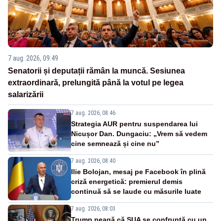
7 aug. 2026, 09:49
Senatorii și deputații rămân la muncă. Sesiunea
extraordinară, prelungită până la votul pe legea
salarizării
7 aug. 2026, 08:46
Strategia AUR pentru suspendarea lui
Nicușor Dan. Dungaciu: „Vrem să vedem
cine semnează și cine nu”
7 aug. 2026, 08:40
Ilie Bolojan, mesaj pe Facebook în plină
criză energetică: premierul demis
continuă să se laude cu măsurile luate
7 aug. 2026, 08:03
Trump neagă că SUA se confruntă cu un