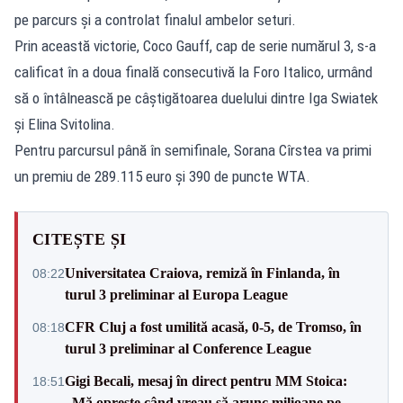
pe parcurs și a controlat finalul ambelor seturi.
Prin această victorie, Coco Gauff, cap de serie numărul 3, s-a
calificat în a doua finală consecutivă la Foro Italico, urmând
să o întâlnească pe câștigătoarea duelului dintre Iga Swiatek
și Elina Svitolina.
Pentru parcursul până în semifinale, Sorana Cîrstea va primi
un premiu de 289.115 euro și 390 de puncte WTA.
CITEȘTE ȘI
Universitatea Craiova, remiză în Finlanda, în
08:22
turul 3 preliminar al Europa League
CFR Cluj a fost umilită acasă, 0-5, de Tromso, în
08:18
turul 3 preliminar al Conference League
Gigi Becali, mesaj în direct pentru MM Stoica:
18:51
„Mă oprește când vreau să arunc milioane pe