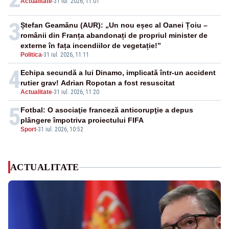
Actualitate
-
31 iul. 2026, 11:01
3
Ștefan Geamănu (AUR): „Un nou eșec al Oanei Țoiu –
românii din Franța abandonați de propriul minister de
externe în fața incendiilor de vegetație!”
Politica
-
31 iul. 2026, 11:11
4
Echipa secundă a lui Dinamo, implicată într-un accident
rutier grav! Adrian Ropotan a fost resuscitat
Actualitate
-
31 iul. 2026, 11:20
5
Fotbal: O asociaţie franceză anticorupţie a depus
plângere împotriva proiectului FIFA
Sport
-
31 iul. 2026, 10:52
ACTUALITATE