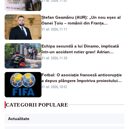
31 iul. 2026, 11:01
Ștefan Geamănu (AUR): „Un nou eșec al
Oanei Țoiu – românii din Franța
abandonați de propriul minister de
31 iul. 2026, 11:11
externe în fața incendiilor de vegetație!”
Echipa secundă a lui Dinamo, implicată
într-un accident rutier grav! Adrian
Ropotan a fost resuscitat
31 iul. 2026, 11:20
Fotbal: O asociaţie franceză anticorupţie
a depus plângere împotriva proiectului
FIFA
31 iul. 2026, 10:52
CATEGORII POPULARE
Actualitate