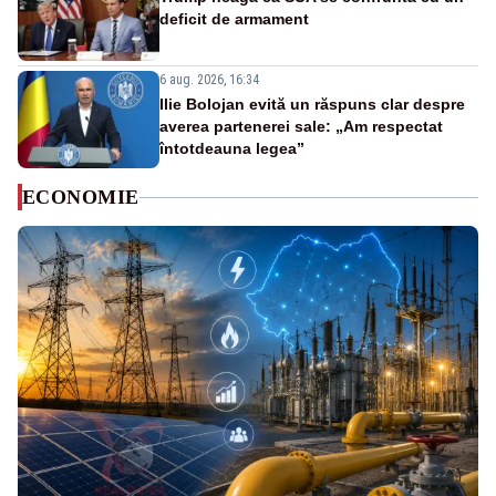
deficit de armament
6 aug. 2026, 16:34
Ilie Bolojan evită un răspuns clar despre
averea partenerei sale: „Am respectat
întotdeauna legea”
ECONOMIE