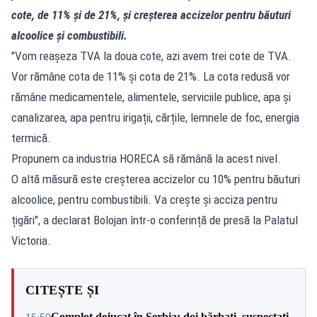
cote, de 11% și de 21%, și creșterea accizelor pentru băuturi
alcoolice și combustibili.
"Vom reașeza TVA la doua cote, azi avem trei cote de TVA.
Vor rămâne cota de 11% și cota de 21%. La cota redusă vor
rămâne medicamentele, alimentele, serviciile publice, apa și
canalizarea, apa pentru irigații, cărțile, lemnele de foc, energia
termică.
Propunem ca industria HORECA să rămână la acest nivel.
O altă măsură este creșterea accizelor cu 10% pentru băuturi
alcoolice, pentru combustibili. Va crește și acciza pentru
țigări", a declarat Bolojan într-o conferință de presă la Palatul
Victoria.
CITEȘTE ȘI
Complot dejucat în Serbia: doi bărbați, suspectați
15:50