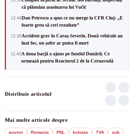
că plănuiau asasinarea lui Vučić
Dan Petrescu a spus ce nu merge la CFR Cluj: „E
12:46
foarte greu să ceri rezultate”
Accident grav în Caraș-Severin. Două vehicule au
12:30
luat foc, un șofer ar putea fi mort
A doua barjă a ajuns pe fundul Dunării. Ce
11:40
urmează pentru Reactorul 2 de la Cernavodă
Distribuie articolul
Mai multe articole despre
guvern
Romania
PNL
bolojan
TVA
cub