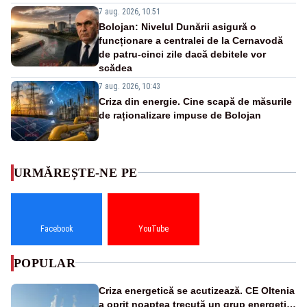
7 aug. 2026, 10:51
Bolojan: Nivelul Dunării asigură o
funcționare a centralei de la Cernavodă
de patru-cinci zile dacă debitele vor
scădea
7 aug. 2026, 10:43
Criza din energie. Cine scapă de măsurile
de raționalizare impuse de Bolojan
URMĂREȘTE-NE PE
Facebook
YouTube
POPULAR
Criza energetică se acutizează. CE Oltenia
a oprit noaptea trecută un grup energetic