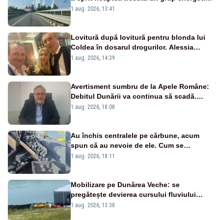
de la Rovinari
1 aug. 2026, 13:41
Lovitură după lovitură pentru blonda lui
Coldea în dosarul drogurilor. Alessia
Păcuraru explică decizia magistraților
1 aug. 2026, 14:39
Avertisment sumbru de la Apele Române:
Debitul Dunării va continua să scadă.
Cernavodă s-ar putea închide în 4 zile
1 aug. 2026, 18:08
Au închis centralele pe cărbune, acum
spun că au nevoie de ele. Cum se
pasează vina în plină criză energetică
1 aug. 2026, 18:11
Mobilizare pe Dunărea Veche: se
pregătește devierea cursului fluviului
către Cernavodă – VIDEO
1 aug. 2026, 13:38