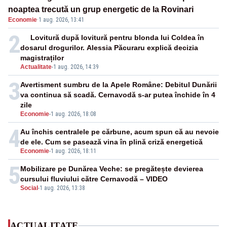
noaptea trecută un grup energetic de la Rovinari
Economie
·
1 aug. 2026, 13:41
2
Lovitură după lovitură pentru blonda lui Coldea în
dosarul drogurilor. Alessia Păcuraru explică decizia
magistraților
Actualitate
-
1 aug. 2026, 14:39
3
Avertisment sumbru de la Apele Române: Debitul Dunării
va continua să scadă. Cernavodă s-ar putea închide în 4
zile
Economie
-
1 aug. 2026, 18:08
4
Au închis centralele pe cărbune, acum spun că au nevoie
de ele. Cum se pasează vina în plină criză energetică
Economie
-
1 aug. 2026, 18:11
5
Mobilizare pe Dunărea Veche: se pregătește devierea
cursului fluviului către Cernavodă – VIDEO
Social
-
1 aug. 2026, 13:38
ACTUALITATE