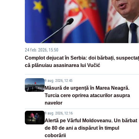
24 feb. 2026, 15:50
Complot dejucat în Serbia: doi bărbați, suspectaț
că plănuiau asasinarea lui Vučić
9 aug. 2026, 12:45
Măsură de urgență în Marea Neagră.
Turcia cere oprirea atacurilor asupra
navelor
9 aug. 2026, 12:16
Alertă pe Vârful Moldoveanu. Un bărbat
de 80 de ani a dispărut în timpul
coborârii