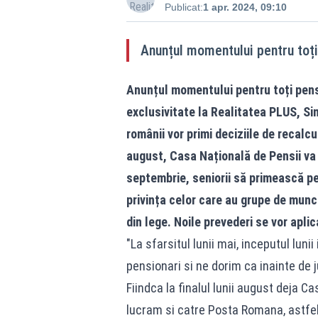
Publicat:
1 apr. 2024, 09:10
Anunțul momentului pentru toți
Anunțul momentului pentru toți pensi
exclusivitate la
Realitatea
PLUS,
Si
românii vor primi deciziile de recalc
august, Casa Națională de Pensii va l
septembrie, seniorii să primească pen
privința celor care au grupe de munc
din lege. Noile prevederi se vor aplic
"La sfarsitul lunii mai, inceputul luni
pensionari si ne dorim ca inainte de 
Fiindca la finalul lunii august deja C
lucram si catre Posta Romana, astfel 