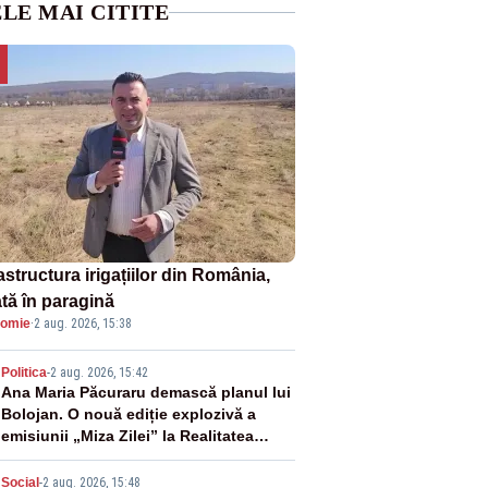
LE MAI CITITE
astructura irigațiilor din România,
ată în paragină
omie
·
2 aug. 2026, 15:38
2
Politica
-
2 aug. 2026, 15:42
Ana Maria Păcuraru demască planul lui
Bolojan. O nouă ediție explozivă a
emisiunii „Miza Zilei” la Realitatea
PLUS
Social
-
2 aug. 2026, 15:48