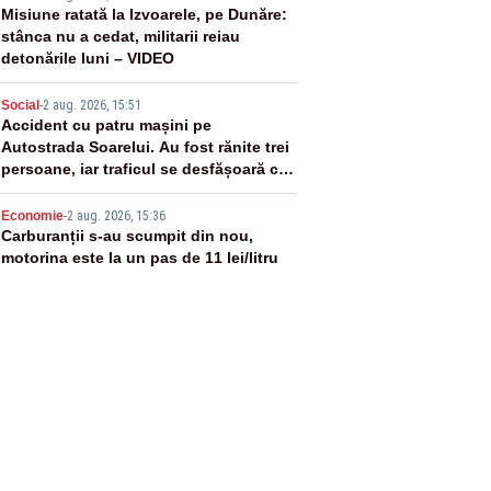
3
Misiune ratată la Izvoarele, pe Dunăre:
stânca nu a cedat, militarii reiau
detonările luni – VIDEO
4
Social
-
2 aug. 2026, 15:51
Accident cu patru mașini pe
Autostrada Soarelui. Au fost rănite trei
persoane, iar traficul se desfășoară cu
dificultate
5
Economie
-
2 aug. 2026, 15:36
Carburanții s-au scumpit din nou,
motorina este la un pas de 11 lei/litru