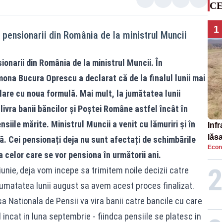
CE
1
 pensionarii din România de la ministrul Muncii
onarii din România de la ministrul Muncii. În
mona Bucura Oprescu
a declarat că de la finalul lunii mai
ulare cu noua formulă. Mai mult, la jumătatea lunii
ivra banii băncilor și Poștei Române astfel încât în
siile mărite. Ministrul Muncii a venit cu lămuriri și în
Infr
lăs
ă. Cei pensionați deja nu sunt afectați de schimbările
Econ
a celor care se vor pensiona în următorii ani.
i iunie, deja vom incepe sa trimitem noile decizii catre
jumatatea lunii august sa avem acest proces finalizat.
asa Nationala de Pensii va vira banii catre bancile cu care
incat in luna septembrie - fiindca pensiile se platesc in