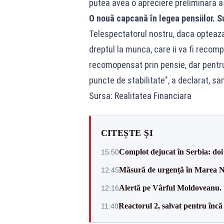
putea avea o apreciere preliminara as
O nouă capcană în legea pensiilor. Su
Telespectatorul nostru, daca opteaza 
dreptul la munca, care ii va fi recompe
recomopensat prin pensie, dar pentru 
puncte de stabilitate", a declarat, sa
Sursa: Realitatea Financiara
CITEȘTE ȘI
Complot dejucat în Serbia: doi 
15:50
Măsură de urgență în Marea Ne
12:45
Alertă pe Vârful Moldoveanu. U
12:16
Reactorul 2, salvat pentru încă
11:40