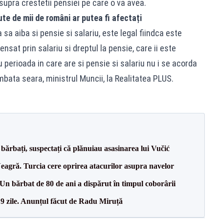
upra crestetii pensiei pe care o va avea.
te de mii de români ar putea fi afectați
sa aiba si pensie si salariu, este legal fiindca este
nsat prin salariu si dreptul la pensie, care ii este
perioada in care are si pensie si salariu nu i se acorda
mbata seara, ministrul Muncii, la Realitatea PLUS.
bărbați, suspectați că plănuiau asasinarea lui Vučić
agră. Turcia cere oprirea atacurilor asupra navelor
n bărbat de 80 de ani a dispărut în timpul coborârii
 9 zile. Anunțul făcut de Radu Miruță