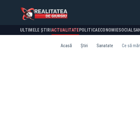
ULTIMELE ȘTIRI
ACTUALITATE
POLITICA
ECONOMIE
SOCIAL
SA
Acasă
Știri
Sanatate
Ce să măn