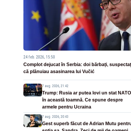
24 feb. 2026, 15:50
Complot dejucat în Serbia: doi bărbați, suspectaț
că plănuiau asasinarea lui Vučić
7 aug. 2026, 21:42
Trump: Rusia ar putea lovi un stat NATO
în această toamnă. Ce spune despre
armele pentru Ucraina
7 aug. 2026, 20:43
Gest superb făcut de Adrian Mutu pentr
soția sa, Sandra. Zeci de mii de oameni