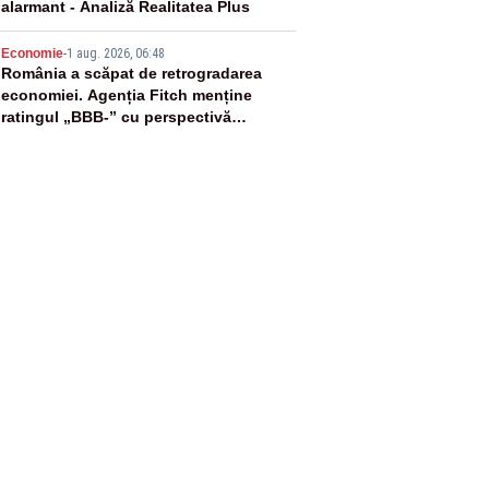
alarmant - Analiză Realitatea Plus
5
Economie
-
1 aug. 2026, 06:48
România a scăpat de retrogradarea
economiei. Agenția Fitch menține
ratingul „BBB-” cu perspectivă
negativă