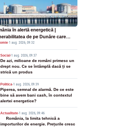
ânia în alertă energetică |
nerabilitatea de pe Dunăre care
omie
·
1 aug. 2026, 09:32
e în pericol Centrala Cernavodă era
oscută de pe vremea lui Ceaușescu
2
Social
-
1 aug. 2026, 09:37
De azi, milioane de români primesc un
drept nou. Ce se întâmplă dacă ți se
strică un produs
3
Politica
-
1 aug. 2026, 09:39
Piperea, semnal de alarmă. De ce este
bine să avem bani cash, în contextul
alertei energetice?
4
Actualitate
-
1 aug. 2026, 09:46
România, la limita tehnică a
importurilor de energie. Prețurile cresc