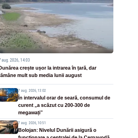
7 aug. 2026, 14:03
Dunărea crește ușor la intrarea în țară, dar
rămâne mult sub media lunii august
7 aug. 2026, 13:02
În intervalul orar de seară, consumul de
curent „a scăzut cu 200-300 de
megawați”
7 aug. 2026, 10:51
Bolojan: Nivelul Dunării asigură o
funcționare a centralei de la Cernavodă