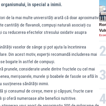
organismului, în special a inimii.
ori de la mai multe universități arată că doar aproximativ
 cantități de flavanoli, compuși naturali asociați cu
Rom
Vul
i cu reducerea efectelor stresului oxidativ asupra
Econ
pun
cun
nătății vaselor de sânge și pot ajuta la încetinirea
ulare. Din acest motiv, experții recomandă includerea mai
use bogate în astfel de compuși.
ă prunele, considerate unele dintre fructele cu cel mai
menea, merișoarele, murele și boabele de fasole se află în
 susținerea sănătății inimii.
dă și consumul de cireșe, mere și căpșuni, fructe care
li și oferă numeroase alte beneficii nutritive.
ste atingerea unui aport de aproximativ 500 de miligrame de