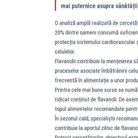
mai puternice asupra sănătății 
O analiză amplă realizată de cercetăt
20% dintre oameni consumă suficiente
protecția sistemului cardiovascular ș
celulelor.
Flavanolii contribuie la menținerea să
proceselor asociate îmbătrânirii cel
frecventă în alimentație a unor prod
Printre cele mai bune surse se număr
ridicat conținut de flavanoli. De ase
topul alimentelor recomandate pentru
În sezonul cald, specialiștii recoman
contribuie la aportul zilnic de flavano
Potrivit cercetătorilor, obiectivul e