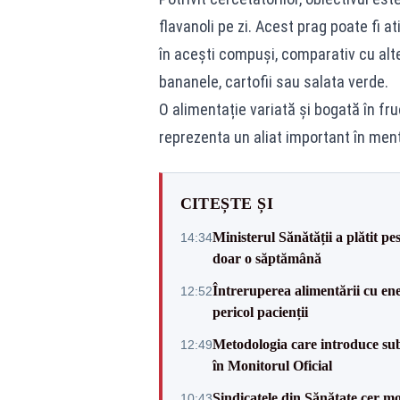
flavanoli pe zi. Acest prag poate fi 
în acești compuși, comparativ cu alt
bananele, cartofii sau salata verde.
O alimentație variată și bogată în fru
reprezenta un aliat important în men
CITEȘTE ȘI
Ministerul Sănătății a plătit pe
14:34
doar o săptămână
Întreruperea alimentării cu ene
12:52
pericol pacienții
Metodologia care introduce sub
12:49
în Monitorul Oficial
Sindicatele din Sănătate cer mo
10:43