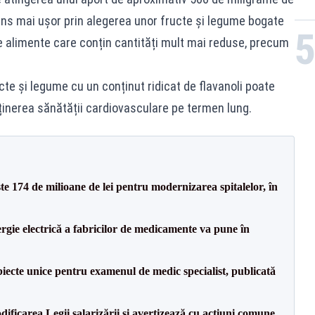
atins mai ușor prin alegerea unor fructe și legume bogate
e alimente care conțin cantități mult mai reduse, precum
cte și legume cu un conținut ridicat de flavanoli poate
ținerea sănătății cardiovasculare pe termen lung.
ste 174 de milioane de lei pentru modernizarea spitalelor, în
rgie electrică a fabricilor de medicamente va pune în
iecte unice pentru examenul de medic specialist, publicată
dificarea Legii salarizării și avertizează cu acțiuni comune