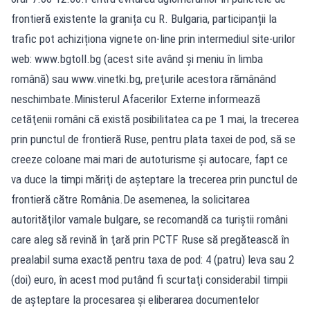
frontieră existente la granița cu R. Bulgaria, participanții la
trafic pot achiziționa vignete on-line prin intermediul site-urilor
web: www.bgtoll.bg (acest site având și meniu în limba
română) sau www.vinetki.bg, preţurile acestora rămânând
neschimbate.Ministerul Afacerilor Externe informează
cetăţenii români că există posibilitatea ca pe 1 mai, la trecerea
prin punctul de frontieră Ruse, pentru plata taxei de pod, să se
creeze coloane mai mari de autoturisme şi autocare, fapt ce
va duce la timpi măriţi de aşteptare la trecerea prin punctul de
frontieră către România.De asemenea, la solicitarea
autorităţilor vamale bulgare, se recomandă ca turiştii români
care aleg să revină în ţară prin PCTF Ruse să pregătească în
prealabil suma exactă pentru taxa de pod: 4 (patru) leva sau 2
(doi) euro, în acest mod putând fi scurtaţi considerabil timpii
de aşteptare la procesarea şi eliberarea documentelor