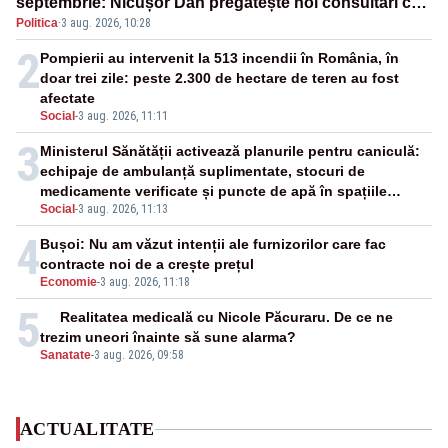
septembrie: Nicușor Dan pregătește noi consultări cu
Politica
·
3 aug. 2026, 10:28
partidele după 15 august
2
Pompierii au intervenit la 513 incendii în România, în
doar trei zile: peste 2.300 de hectare de teren au fost
afectate
Social
-
3 aug. 2026, 11:11
3
Ministerul Sănătății activează planurile pentru caniculă:
echipaje de ambulanță suplimentate, stocuri de
medicamente verificate și puncte de apă în spațiile
Social
-
3 aug. 2026, 11:13
publice
4
Bușoi: Nu am văzut intenții ale furnizorilor care fac
contracte noi de a crește prețul
Economie
-
3 aug. 2026, 11:18
5
Realitatea medicală cu Nicole Păcuraru. De ce ne
trezim uneori înainte să sune alarma?
Sanatate
-
3 aug. 2026, 09:58
ACTUALITATE