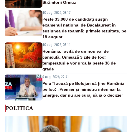
Strâmtorii Ormuz
10 aug. 2026, 08:17
Peste 33.000 de candidați susțin
examenul național de Bacalaureat în
sesiunea de toamnă: primele rezultate, pe
18 august
10 aug. 2026, 08:11
România, lovită de un nou val de
caniculă. Urmează 3 zile de foc:
temperaturile vor urca la peste 38 de
grade
9 aug. 2026, 22:41
Peiu îl acuză pe Bolojan că ține România
pe loc: „Premier și ministru interimar la
Energie, dar nu are curaj să ia o decizie”
POLITICA