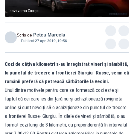
cozi vama Giurgiu
Petcu Marcela
Scris de
Publicat:
27 apr. 2019, 19:56
Cozi de câțiva kilometri s-au înregistrat vineri și sâmbătă,
la punctul de trecere a frontierei Giurgiu -Russe, semn că
românii preferă să petreacă sărbătorile la vecini.
Unul dintre motivele pentru care se formează cozi este și
faptul că cei care ies din țară nu-și achiziționează rovigneta
online și sunt nevoiți să o achiziționeze din punctul de trecere
a frontierei Russe- Giurgiu. În zilele de vineri și sâmbătă, s-au
format cozi lungi de 3 kilometri, cu preponderență în intervalul
orar 7.00-12.00.Pentru evitarea aglomerărilor în punctele de