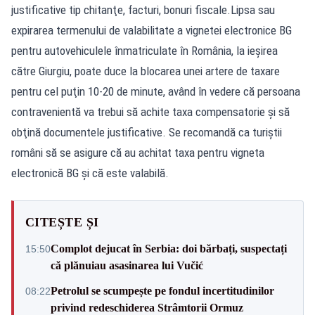
justificative tip chitanţe, facturi, bonuri fiscale.Lipsa sau
expirarea termenului de valabilitate a vignetei electronice BG
pentru autovehiculele înmatriculate în România, la ieşirea
către Giurgiu, poate duce la blocarea unei artere de taxare
pentru cel puţin 10-20 de minute, având în vedere că persoana
contravenientă va trebui să achite taxa compensatorie şi să
obţină documentele justificative. Se recomandă ca turiştii
români să se asigure că au achitat taxa pentru vigneta
electronică BG şi că este valabilă.
CITEȘTE ȘI
Complot dejucat în Serbia: doi bărbați, suspectați
15:50
că plănuiau asasinarea lui Vučić
Petrolul se scumpește pe fondul incertitudinilor
08:22
privind redeschiderea Strâmtorii Ormuz