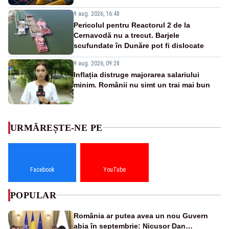
9 aug. 2026, 16:48
Pericolul pentru Reactorul 2 de la
Cernavodă nu a trecut. Barjele
scufundate în Dunăre pot fi dislocate
9 aug. 2026, 09:28
Inflația distruge majorarea salariului
minim. Românii nu simt un trai mai bun
URMĂREȘTE-NE PE
Facebook
YouTube
POPULAR
România ar putea avea un nou Guvern
abia în septembrie: Nicușor Dan