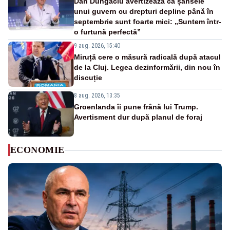
Dan Dungaciu avertizează că șansele
unui guvern cu drepturi depline până în
septembrie sunt foarte mici: „Suntem într-
o furtună perfectă”
9 aug. 2026, 15:40
Miruță cere o măsură radicală după atacul
de la Cluj. Legea dezinformării, din nou în
discuție
8 aug. 2026, 13:35
Groenlanda îi pune frână lui Trump.
Avertisment dur după planul de foraj
ECONOMIE