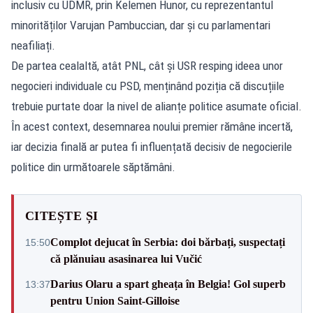
inclusiv cu UDMR, prin Kelemen Hunor, cu reprezentantul
minorităților Varujan Pambuccian, dar și cu parlamentari
neafiliați.
De partea cealaltă, atât PNL, cât și USR resping ideea unor
negocieri individuale cu PSD, menținând poziția că discuțiile
trebuie purtate doar la nivel de alianțe politice asumate oficial.
În acest context, desemnarea noului premier rămâne incertă,
iar decizia finală ar putea fi influențată decisiv de negocierile
politice din următoarele săptămâni.
CITEȘTE ȘI
Complot dejucat în Serbia: doi bărbați, suspectați
15:50
că plănuiau asasinarea lui Vučić
Darius Olaru a spart gheața în Belgia! Gol superb
13:37
pentru Union Saint-Gilloise