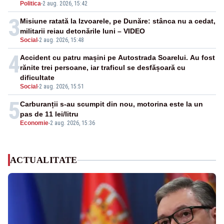
Politica
-
2 aug. 2026, 15:42
3
Misiune ratată la Izvoarele, pe Dunăre: stânca nu a cedat,
militarii reiau detonările luni – VIDEO
Social
-
2 aug. 2026, 15:48
4
Accident cu patru mașini pe Autostrada Soarelui. Au fost
rănite trei persoane, iar traficul se desfășoară cu
dificultate
Social
-
2 aug. 2026, 15:51
5
Carburanții s-au scumpit din nou, motorina este la un
pas de 11 lei/litru
Economie
-
2 aug. 2026, 15:36
ACTUALITATE