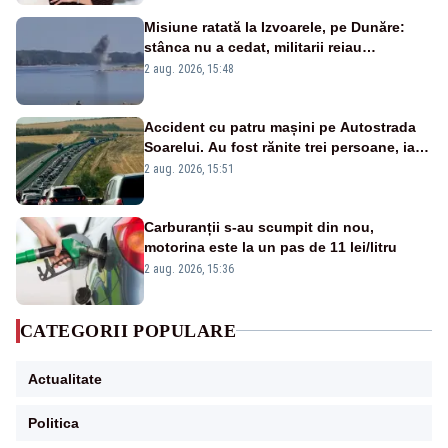
Misiune ratată la Izvoarele, pe Dunăre:
stânca nu a cedat, militarii reiau
detonările luni – VIDEO
2 aug. 2026, 15:48
Accident cu patru mașini pe Autostrada
Soarelui. Au fost rănite trei persoane, iar
traficul se desfășoară cu dificultate
2 aug. 2026, 15:51
Carburanții s-au scumpit din nou,
motorina este la un pas de 11 lei/litru
2 aug. 2026, 15:36
CATEGORII POPULARE
Actualitate
Politica