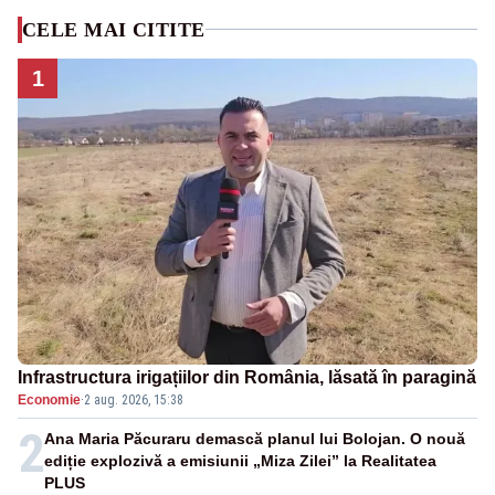
CELE MAI CITITE
1
Infrastructura irigațiilor din România, lăsată în paragină
Economie
·
2 aug. 2026, 15:38
2
Ana Maria Păcuraru demască planul lui Bolojan. O nouă
ediție explozivă a emisiunii „Miza Zilei” la Realitatea
PLUS