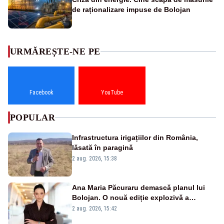
de raționalizare impuse de Bolojan
URMĂREȘTE-NE PE
Facebook
YouTube
POPULAR
Infrastructura irigațiilor din România,
lăsată în paragină
2 aug. 2026, 15:38
Ana Maria Păcuraru demască planul lui
Bolojan. O nouă ediție explozivă a
emisiunii „Miza Zilei” la Realitatea PLUS
2 aug. 2026, 15:42