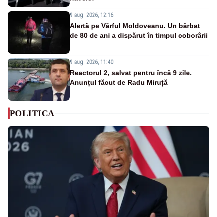
9 aug. 2026, 12:16
Alertă pe Vârful Moldoveanu. Un bărbat
de 80 de ani a dispărut în timpul coborârii
9 aug. 2026, 11:40
Reactorul 2, salvat pentru încă 9 zile.
Anunțul făcut de Radu Miruță
POLITICA