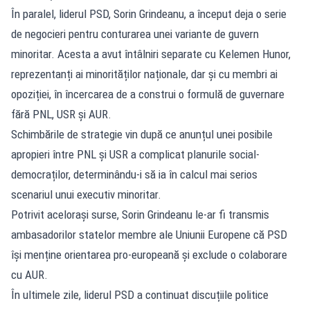
În paralel, liderul PSD, Sorin Grindeanu, a început deja o serie
de negocieri pentru conturarea unei variante de guvern
minoritar. Acesta a avut întâlniri separate cu Kelemen Hunor,
reprezentanți ai minorităților naționale, dar și cu membri ai
opoziției, în încercarea de a construi o formulă de guvernare
fără PNL, USR și AUR.
Schimbările de strategie vin după ce anunțul unei posibile
apropieri între PNL și USR a complicat planurile social-
democraților, determinându-i să ia în calcul mai serios
scenariul unui executiv minoritar.
Potrivit acelorași surse, Sorin Grindeanu le-ar fi transmis
ambasadorilor statelor membre ale Uniunii Europene că PSD
își menține orientarea pro-europeană și exclude o colaborare
cu AUR.
În ultimele zile, liderul PSD a continuat discuțiile politice