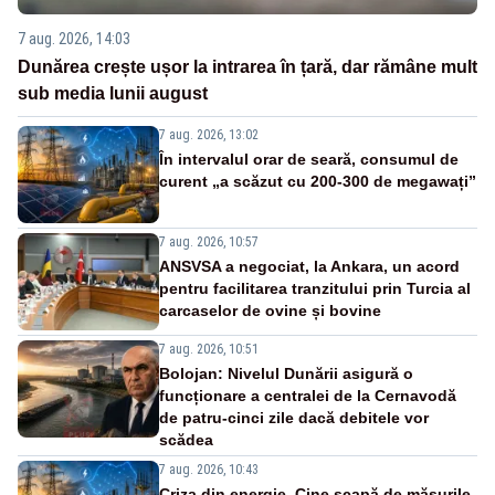
7 aug. 2026, 14:03
Dunărea crește ușor la intrarea în țară, dar rămâne mult
sub media lunii august
7 aug. 2026, 13:02
În intervalul orar de seară, consumul de
curent „a scăzut cu 200-300 de megawați”
7 aug. 2026, 10:57
ANSVSA a negociat, la Ankara, un acord
pentru facilitarea tranzitului prin Turcia al
carcaselor de ovine și bovine
7 aug. 2026, 10:51
Bolojan: Nivelul Dunării asigură o
funcționare a centralei de la Cernavodă
de patru-cinci zile dacă debitele vor
scădea
7 aug. 2026, 10:43
Criza din energie. Cine scapă de măsurile