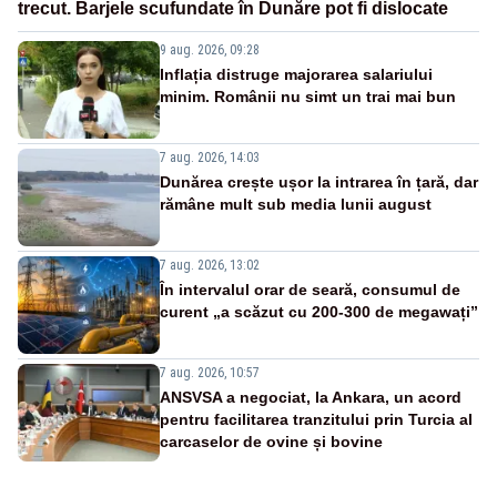
trecut. Barjele scufundate în Dunăre pot fi dislocate
9 aug. 2026, 09:28
Inflația distruge majorarea salariului
minim. Românii nu simt un trai mai bun
7 aug. 2026, 14:03
Dunărea crește ușor la intrarea în țară, dar
rămâne mult sub media lunii august
7 aug. 2026, 13:02
În intervalul orar de seară, consumul de
curent „a scăzut cu 200-300 de megawați”
7 aug. 2026, 10:57
ANSVSA a negociat, la Ankara, un acord
pentru facilitarea tranzitului prin Turcia al
carcaselor de ovine și bovine