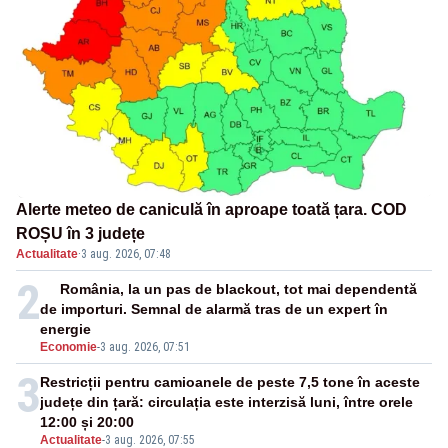
Alerte meteo de caniculă în aproape toată țara. COD
ROȘU în 3 județe
Actualitate
·
3 aug. 2026, 07:48
2
România, la un pas de blackout, tot mai dependentă
de importuri. Semnal de alarmă tras de un expert în
energie
Economie
-
3 aug. 2026, 07:51
3
Restricții pentru camioanele de peste 7,5 tone în aceste
județe din țară: circulația este interzisă luni, între orele
12:00 și 20:00
Actualitate
-
3 aug. 2026, 07:55