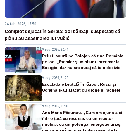
24 feb. 2026, 15:50
Complot dejucat în Serbia: doi bărbați, suspectați că
plănuiau asasinarea lui Vučić
9 aug. 2026, 22:41
Peiu îl acuză pe Bolojan că ține România
pe loc: „Premier și ministru interimar la
Energie, dar nu are curaj să ia o decizie”
9 aug. 2026, 21:25
Escaladare brutală în război. Rusia și
Ucraina s-au atacat cu drone și rachete
9 aug. 2026, 21:00
Ana Maria Păcuraru: „Cum am ajuns aici,
într-o țară cu resurse, cu un reactor
nuclear, cu un potențial energetic uriaș,
dar care se împrumută de curent de la