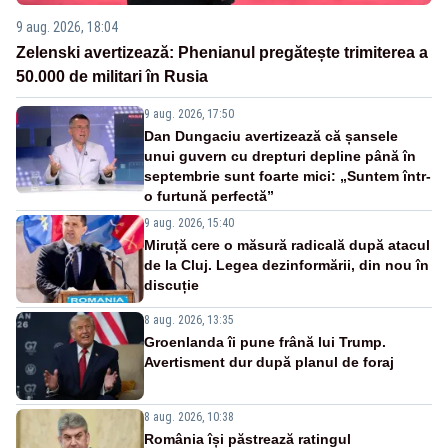
9 aug. 2026, 18:04
Zelenski avertizează: Phenianul pregătește trimiterea a
50.000 de militari în Rusia
9 aug. 2026, 17:50
Dan Dungaciu avertizează că șansele
unui guvern cu drepturi depline până în
septembrie sunt foarte mici: „Suntem într-
o furtună perfectă”
9 aug. 2026, 15:40
Miruță cere o măsură radicală după atacul
de la Cluj. Legea dezinformării, din nou în
discuție
8 aug. 2026, 13:35
Groenlanda îi pune frână lui Trump.
Avertisment dur după planul de foraj
8 aug. 2026, 10:38
România își păstrează ratingul