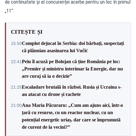
de continuitate și al concurenței acerbe pentru un loc în primul
„11”.
CITEȘTE ȘI
Complot dejucat în Serbia: doi bărbați, suspectați
15:50
că plănuiau asasinarea lui Vučić
Peiu îl acuză pe Bolojan că ține România pe loc:
22:41
„Premier și ministru interimar la Energie, dar nu
are curaj să ia o decizie”
Escaladare brutală în război. Rusia și Ucraina s-
21:25
au atacat cu drone și rachete
Ana Maria Păcuraru: „Cum am ajuns aici, într-o
21:00
țară cu resurse, cu un reactor nuclear, cu un
potențial energetic uriaș, dar care se împrumută
de curent de la vecini?”