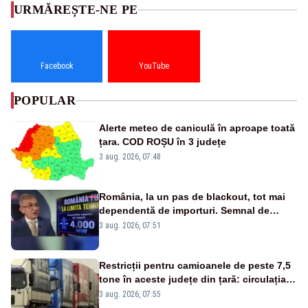
URMĂREȘTE-NE PE
Facebook
YouTube
POPULAR
Alerte meteo de caniculă în aproape toată
țara. COD ROȘU în 3 județe
3 aug. 2026, 07:48
România, la un pas de blackout, tot mai
dependentă de importuri. Semnal de
alarmă tras de un expert în energie
3 aug. 2026, 07:51
Restricții pentru camioanele de peste 7,5
tone în aceste județe din țară: circulația
este interzisă luni, între orele 12:00 și
3 aug. 2026, 07:55
20:00