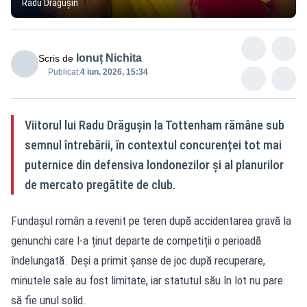
Radu Drăgușin
Ionuț Nichita
Scris de
Publicat:
4 iun. 2026, 15:34
Viitorul lui Radu Drăgușin la Tottenham rămâne sub
semnul întrebării, în contextul concurenței tot mai
puternice din defensiva londonezilor și al planurilor
de mercato pregătite de club.
Fundașul român a revenit pe teren după accidentarea gravă la
genunchi care l-a ținut departe de competiții o perioadă
îndelungată. Deși a primit șanse de joc după recuperare,
minutele sale au fost limitate, iar statutul său în lot nu pare
să fie unul solid.