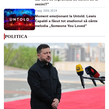
vecini?”
9 aug. 2026, 20:24
Moment emoționant la Untold. Lewis
Capaldi a făcut tot stadionul să cânte
melodia „Someone You Loved”
POLITICA