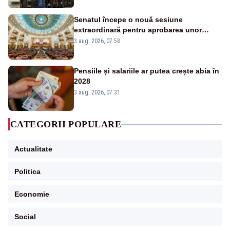
Senatul începe o nouă sesiune
extraordinară pentru aprobarea unor
jaloane din PNRR
3 aug. 2026, 07:58
Pensiile și salariile ar putea crește abia în
2028
3 aug. 2026, 07:31
CATEGORII POPULARE
Actualitate
Politica
Economie
Social