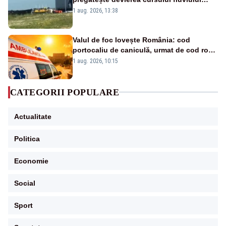
către Cernavodă – VIDEO
1 aug. 2026, 13:38
Valul de foc lovește România: cod
portocaliu de caniculă, urmat de cod roșu
duminică. Temperaturile urcă spre 40°C
1 aug. 2026, 10:15
CATEGORII POPULARE
Actualitate
Politica
Economie
Social
Sport