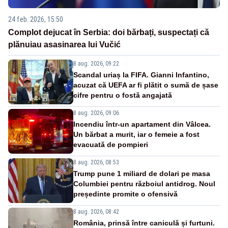
24 feb. 2026, 15:50
Complot dejucat în Serbia: doi bărbați, suspectați că
plănuiau asasinarea lui Vučić
8 aug. 2026, 09:22
Scandal uriaș la FIFA. Gianni Infantino,
acuzat că UEFA ar fi plătit o sumă de șase
cifre pentru o fostă angajată
8 aug. 2026, 09:06
Incendiu într-un apartament din Vâlcea.
Un bărbat a murit, iar o femeie a fost
evacuată de pompieri
8 aug. 2026, 08:53
Trump pune 1 miliard de dolari pe masa
Columbiei pentru războiul antidrog. Noul
președinte promite o ofensivă
8 aug. 2026, 08:42
România, prinsă între caniculă și furtuni.