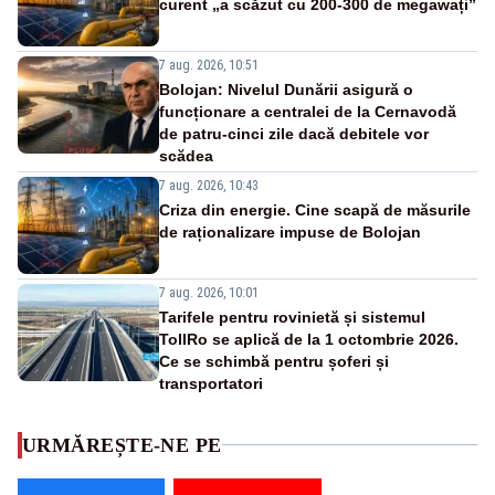
curent „a scăzut cu 200-300 de megawați”
7 aug. 2026, 10:51
Bolojan: Nivelul Dunării asigură o
funcționare a centralei de la Cernavodă
de patru-cinci zile dacă debitele vor
scădea
7 aug. 2026, 10:43
Criza din energie. Cine scapă de măsurile
de raționalizare impuse de Bolojan
7 aug. 2026, 10:01
Tarifele pentru rovinietă și sistemul
TollRo se aplică de la 1 octombrie 2026.
Ce se schimbă pentru șoferi și
transportatori
URMĂREȘTE-NE PE