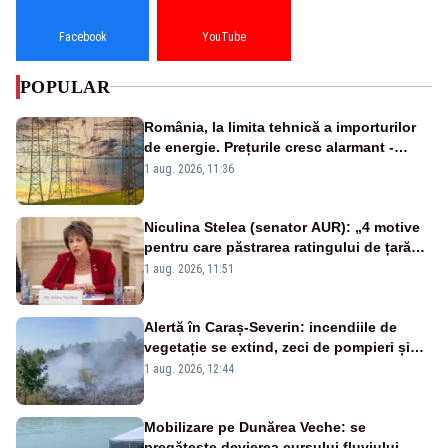
Facebook
YouTube
POPULAR
România, la limita tehnică a importurilor
de energie. Prețurile cresc alarmant -
Analiză Realitatea Plus
1 aug. 2026, 11:36
Niculina Stelea (senator AUR): „4 motive
pentru care păstrarea ratingului de țară
nu este o reușită pentru Guvernul
1 aug. 2026, 11:51
Bolojan”
Alertă în Caraș-Severin: incendiile de
vegetație se extind, zeci de pompieri și
silvicultori se luptă cu flăcările - VIDEO
1 aug. 2026, 12:44
Mobilizare pe Dunărea Veche: se
pregătește devierea cursului fluviului