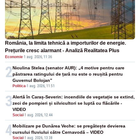
România, la limita tehnică a importurilor de energie.
Prețurile cresc alarmant - Analiză Realitatea Plus
Economie
·
1 aug. 2026, 11:36
2
Niculina Stelea (senator AUR): „4 motive pentru care
păstrarea ratingului de țară nu este o reușită pentru
Guvernul Bolojan”
Politica
-
1 aug. 2026, 11:51
3
Alertă în Caraș-Severin: incendiile de vegetație se extind,
zeci de pompieri și silvicultori se luptă cu flăcările -
VIDEO
Social
-
1 aug. 2026, 12:44
4
Mobilizare pe Dunărea Veche: se pregătește devierea
cursului fluviului către Cernavodă – VIDEO
Social
-
1 aug. 2026, 13:38