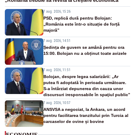
„România trebuie să revină la creștere economică”
7 aug. 2026, 15:26
PSD, replică dură pentru Bolojan:
„România este într-o situație de forță
majoră”
7 aug. 2026, 14:51
Ședința de guvern se amână pentru ora
15:00. Bolojan nu a obținut toate avizele
7 aug. 2026, 11:51
Bolojan, despre legea salarizării: „Ar
putea fi adoptată în perioada următoare.
S-a întârziat depunerea din cauza unor
discursuri iresponsabile în spaţiul public”
7 aug. 2026, 10:57
ANSVSA a negociat, la Ankara, un acord
pentru facilitarea tranzitului prin Turcia al
carcaselor de ovine și bovine
ECONOMIE