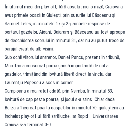
În ultimul meci din play-off, fără absolut nici o miză, Craiova a
avut primele ocazii în Giuleşti, prin şuturile lui Băsceanu şi
Samuel Teles, în minutele 17 şi 25, ambele respinse de
portarul gazdelor, Aioani. Baiaram şi Băsceanu au fost aproape
de deschiderea scorului în minutul 31, dar nu au putut trece de
barajul creat de alb-vişinii.
Sub ochii viitorului antrenor, Daniel Pancu, prezent în tribună,
Moruţan a consumat prima şansă importantă de gol a
gazdelor, trimiţând din lovitură liberă direct la vinclu, dar
Laurenţiu Popescu a scos în corner.
Campioana a mai ratat odată, prin Nsimba, în minutul 53,
lovitură de cap peste poartă, şi jocul s-a stins. Chiar dacă
Borza a încercat poarta oaspeţilor în minutul 70, giuleştenii au
încheiat play-off-ul fără strălucire, iar Rapid – Universitatea
Craiova s-a terminat 0-0.