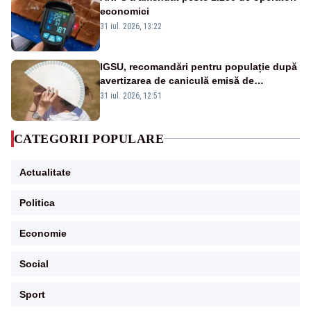
economici
31 iul. 2026, 13:22
IGSU, recomandări pentru populație după
avertizarea de caniculă emisă de
meteorologi
31 iul. 2026, 12:51
CATEGORII POPULARE
Actualitate
Politica
Economie
Social
Sport