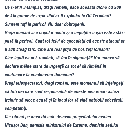
Ce s-ar fi întâmplat, dragi români, dacă această dronă cu 500
de kilograme de explozibil ar fi explodat la Oil Terminal?
Suntem toţi în pericol. Nu doar dobrogenii.
Viaţa noastră şi a copiilor noştri şi a nepoţilor noştri este astăzi
pusă în pericol. Sunt tot felul de speculaţii că aceste atacuri ar
fi sub steag fals. Cine are real grijă de noi, toţi românii?
Cine luptă ca noi, românii, să fim în siguranţă? Vor cumva să
declare mâine stare de urgenţă ca tot ei să rămână în
continuare la conducerea României?
Dragi telespectatori, dragi români, este momentul să înţelegeţi
că toţi cei care sunt responsabili de aceste nenorociri astăzi
trebuie să plece acasă şi în locul lor să vină patrioţii adevăraţi,
competenţi.
Cer oficial pe această cale demisia preşedintelui neales
Nicuşor Dan, demisia ministrului de Externe, demisia şefului