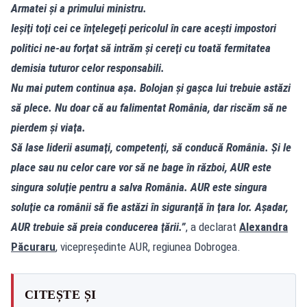
Armatei şi a primului ministru.
Ieşiţi toţi cei ce înţelegeţi pericolul în care aceşti impostori
politici ne-au forţat să intrăm şi cereţi cu toată fermitatea
demisia tuturor celor responsabili.
Nu mai putem continua aşa. Bolojan şi gaşca lui trebuie astăzi
să plece. Nu doar că au falimentat România, dar riscăm să ne
pierdem şi viaţa.
Să lase liderii asumaţi, competenţi, să conducă România. Şi le
place sau nu celor care vor să ne bage în război, AUR este
singura soluţie pentru a salva România. AUR este singura
soluţie ca românii să fie astăzi în siguranţă în ţara lor. Aşadar,
AUR trebuie să preia conducerea ţării.”
, a declarat
Alexandra
Păcuraru
, vicepreședinte AUR, regiunea Dobrogea.
CITEȘTE ȘI