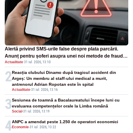
Alertă privind SMS-urile false despre plata parcării.
Anunț pentru șoferi asupra unei noi metode de fraudă
Actualitate
·
31 iul. 2026, 13:10
online
2
Reacția clubului Dinamo după tragicul accident din
Argeș: Un membru al staff-ului medical a murit,
antrenorul Adrian Ropotan este în spital
Actualitate
-
31 iul. 2026, 13:16
3
Sesiunea de toamnă a Bacalaureatului începe luni cu
evaluarea competențelor orale la Limba română
Social
-
31 iul. 2026, 13:19
4
ANPC a amendat peste 1.250 de operatori economici
Economie
-
31 iul. 2026, 13:22