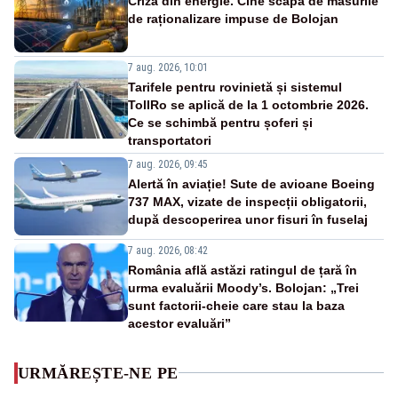
Criza din energie. Cine scapă de măsurile
de raționalizare impuse de Bolojan
7 aug. 2026, 10:01
Tarifele pentru rovinietă și sistemul
TollRo se aplică de la 1 octombrie 2026.
Ce se schimbă pentru șoferi și
transportatori
7 aug. 2026, 09:45
Alertă în aviație! Sute de avioane Boeing
737 MAX, vizate de inspecții obligatorii,
după descoperirea unor fisuri în fuselaj
7 aug. 2026, 08:42
România află astăzi ratingul de țară în
urma evaluării Moody’s. Bolojan: „Trei
sunt factorii-cheie care stau la baza
acestor evaluări”
URMĂREȘTE-NE PE