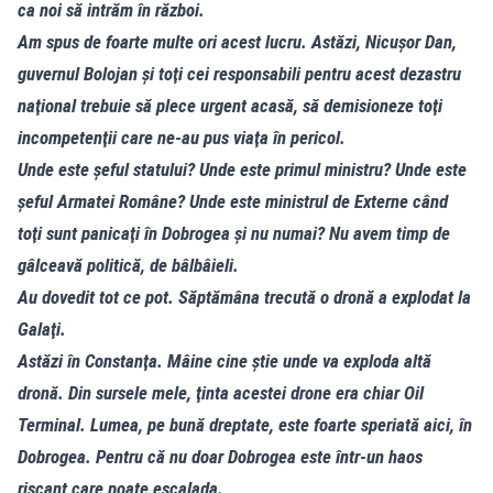
ca noi să intrăm în război.
Am spus de foarte multe ori acest lucru. Astăzi, Nicuşor Dan,
guvernul Bolojan şi toţi cei responsabili pentru acest dezastru
naţional trebuie să plece urgent acasă, să demisioneze toţi
incompetenţii care ne-au pus viaţa în pericol.
Unde este şeful statului? Unde este primul ministru? Unde este
şeful Armatei Române? Unde este ministrul de Externe când
toţi sunt panicaţi în Dobrogea şi nu numai? Nu avem timp de
gâlceavă politică, de bâlbâieli.
Au dovedit tot ce pot. Săptămâna trecută o dronă a explodat la
Galaţi.
Astăzi în Constanţa. Mâine cine ştie unde va exploda altă
dronă. Din sursele mele, ţinta acestei drone era chiar Oil
Terminal. Lumea, pe bună dreptate, este foarte speriată aici, în
Dobrogea. Pentru că nu doar Dobrogea este într-un haos
riscant care poate escalada.