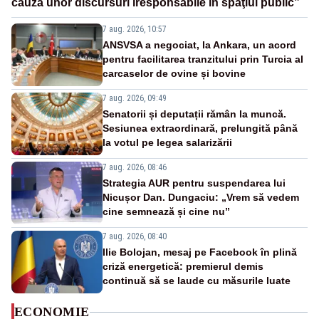
cauza unor discursuri iresponsabile în spaţiul public”
7 aug. 2026, 10:57
ANSVSA a negociat, la Ankara, un acord
pentru facilitarea tranzitului prin Turcia al
carcaselor de ovine și bovine
7 aug. 2026, 09:49
Senatorii și deputații rămân la muncă.
Sesiunea extraordinară, prelungită până
la votul pe legea salarizării
7 aug. 2026, 08:46
Strategia AUR pentru suspendarea lui
Nicușor Dan. Dungaciu: „Vrem să vedem
cine semnează și cine nu”
7 aug. 2026, 08:40
Ilie Bolojan, mesaj pe Facebook în plină
criză energetică: premierul demis
continuă să se laude cu măsurile luate
ECONOMIE