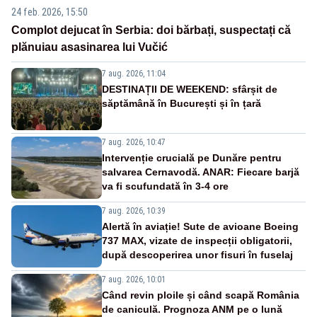
24 feb. 2026, 15:50
Complot dejucat în Serbia: doi bărbați, suspectați că
plănuiau asasinarea lui Vučić
7 aug. 2026, 11:04
DESTINAȚII DE WEEKEND: sfârșit de
săptămână în București și în țară
7 aug. 2026, 10:47
Intervenție crucială pe Dunăre pentru
salvarea Cernavodă. ANAR: Fiecare barjă
va fi scufundată în 3-4 ore
7 aug. 2026, 10:39
Alertă în aviație! Sute de avioane Boeing
737 MAX, vizate de inspecții obligatorii,
după descoperirea unor fisuri în fuselaj
7 aug. 2026, 10:01
Când revin ploile și când scapă România
de caniculă. Prognoza ANM pe o lună