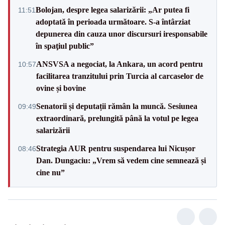
Bolojan, despre legea salarizării: „Ar putea fi
11:51
adoptată în perioada următoare. S-a întârziat
depunerea din cauza unor discursuri iresponsabile
în spaţiul public”
ANSVSA a negociat, la Ankara, un acord pentru
10:57
facilitarea tranzitului prin Turcia al carcaselor de
ovine și bovine
Senatorii și deputații rămân la muncă. Sesiunea
09:49
extraordinară, prelungită până la votul pe legea
salarizării
Strategia AUR pentru suspendarea lui Nicușor
08:46
Dan. Dungaciu: „Vrem să vedem cine semnează și
cine nu”