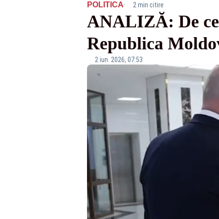
·
POLITICA
2 min citire
ANALIZĂ: De ce nu
Republica Moldov
2 iun. 2026, 07:53