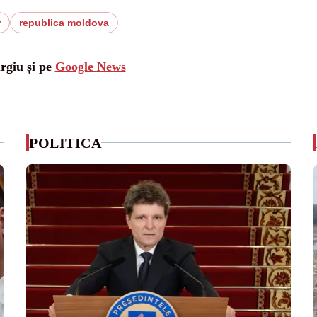
r
republica moldova
urgiu și pe
Google News
POLITICA