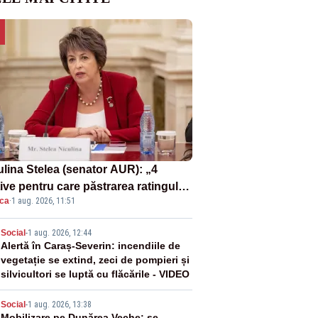
ulina Stelea (senator AUR): „4
ive pentru care păstrarea ratingului
ica
·
1 aug. 2026, 11:51
ară nu este o reușită pentru
ernul Bolojan”
2
Social
-
1 aug. 2026, 12:44
Alertă în Caraș-Severin: incendiile de
vegetație se extind, zeci de pompieri și
silvicultori se luptă cu flăcările - VIDEO
Social
-
1 aug. 2026, 13:38
Mobilizare pe Dunărea Veche: se