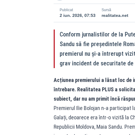
Publicat
Sursă
2 iun. 2026, 07:53
realitatea.net
Conform jurnalistilor de la Pute
Sandu să fie președintele Român
premierul nu și-a întrerupt viz
grav incident de securitate de l
Acțiunea premierului a lăsat loc de 
întrebare. Realitatea PLUS a solicit
subiect, dar nu am primit încă răspu
Premierul Ilie Bolojan n-a participat 
Galați, deoarece era într-o vizită la 
Republicii Moldova, Maia Sandu. Prem