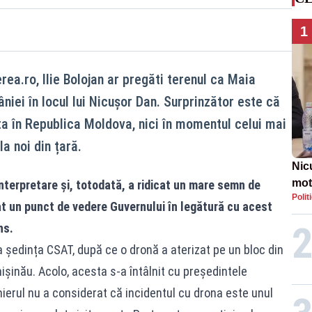
1
rea.ro, Ilie Bolojan ar pregăti terenul ca Maia
iei în locul lui Nicușor Dan. Surprinzător este că
ita în Republica Moldova, nici în momentul celui mai
a noi din țară.
Nic
mot
interpretare și, totodată, a ridicat un mare semn de
Polit
de ț
at un punct de vedere Guvernului în legătură cu acest
Guv
ns.
la ședința CSAT, după ce o dronă a aterizat pe un bloc din
Chișinău. Acolo, acesta s-a întâlnit cu președintele
ierul nu a considerat că incidentul cu drona este unul