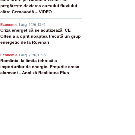
3
pregătește devierea cursului fluviului
către Cernavodă – VIDEO
4
Economie
-
1 aug. 2026, 13:41
Criza energetică se acutizează. CE
Oltenia a oprit noaptea trecută un grup
energetic de la Rovinari
5
Economie
-
1 aug. 2026, 11:36
România, la limita tehnică a
importurilor de energie. Prețurile cresc
alarmant - Analiză Realitatea Plus