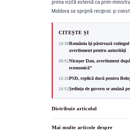
prima vizită externă ca prim-ministr
Moldova se sprijină reciproc și cons
CITEȘTE ȘI
România își păstrează ratingul 
10:38
avertisment pentru autorități
Nicușor Dan, avertisment după 
08:51
economică”
PSD, replică dură pentru Boloj
15:26
Ședința de guvern se amână pen
14:51
Distribuie articolul
Mai multe articole despre