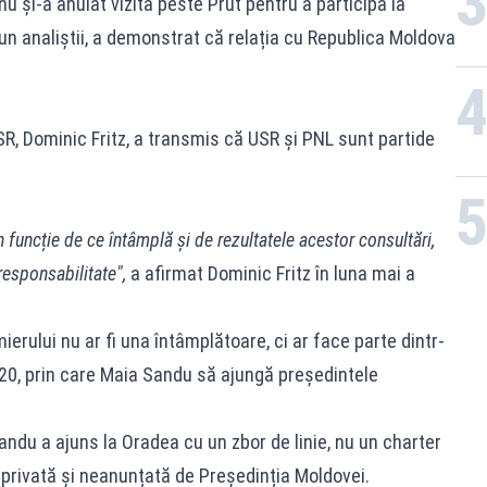
u și-a anulat vizita peste Prut pentru a participa la
pun analiștii, a demonstrat că relația cu Republica Moldova
R, Dominic Fritz, a transmis că USR și PNL sunt partide
 funcție de ce întâmplă și de rezultatele acestor consultări,
responsabilitate",
a afirmat Dominic Fritz în luna mai a
ierului nu ar fi una întâmplătoare, ci ar face parte dintr-
020, prin care Maia Sandu să ajungă președintele
andu a ajuns la Oradea cu un zbor de linie, nu un charter
a privată și neanunțată de Președinția Moldovei.