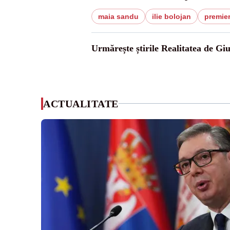
maia sandu
ilie bolojan
premie
Urmărește știrile Realitatea de Gi
ACTUALITATE