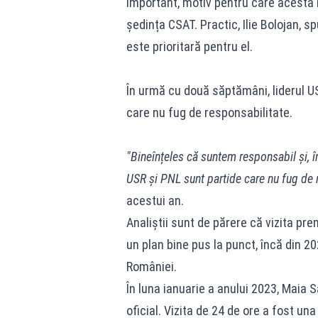
important, motiv pentru care acesta n
ședința CSAT. Practic, Ilie Bolojan, s
este prioritară pentru el.
În urmă cu două săptămâni, liderul US
care nu fug de responsabilitate.
"Bineînțeles că suntem responsabil și, în
USR și PNL sunt partide care nu fug de 
acestui an.
Analiștii sunt de părere că vizita prem
un plan bine pus la punct, încă din 2
României.
În luna ianuarie a anului 2023, Maia S
oficial. Vizita de 24 de ore a fost un