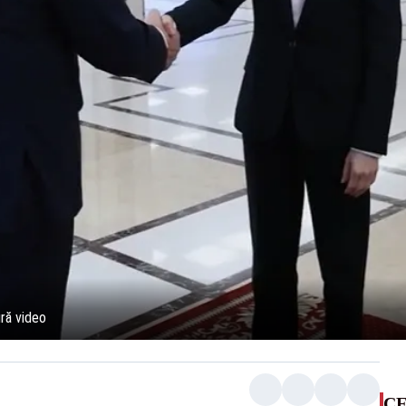
ură video
CE