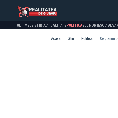
ULTIMELE ȘTIRI
ACTUALITATE
POLITICA
ECONOMIE
SOCIAL
SA
Acasă
Știri
Politica
Ce planuri 