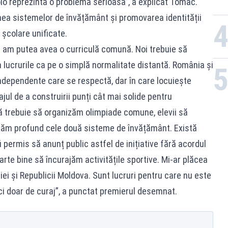
olo reprezintă o problemă serioasă”, a explicat Tomac.
nea sistemelor de învățământ și promovarea identității
 școlare unificate.
u am putea avea o curriculă comună. Noi trebuie să
 lucrurile ca pe o simplă normalitate distantă. România și
dependente care se respectă, dar în care locuiește
jul de a construirii punți cât mai solide pentru
că trebuie să organizăm olimpiade comune, elevii să
grăm profund cele două sisteme de învățământ. Există
 permis să anunț public astfel de inițiative fără acordul
oarte bine să încurajăm activitățile sportive. Mi-ar plăcea
i și Republicii Moldova. Sunt lucruri pentru care nu este
ci doar de curaj”, a punctat premierul desemnat.