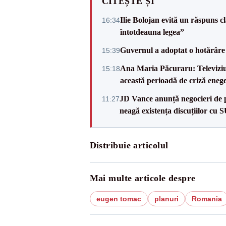
CITEȘTE ȘI
Ilie Bolojan evită un răspuns c
16:34
întotdeauna legea”
Guvernul a adoptat o hotărâre 
15:39
Ana Maria Păcuraru: Televiziune
15:18
această perioadă de criză enege
JD Vance anunță negocieri de pa
11:27
neagă existența discuțiilor cu 
Distribuie articolul
Mai multe articole despre
eugen tomac
planuri
Romania