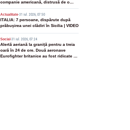
companie americană, distrusă de o
rachetă rusească
4
Actualitate
-
31 iul. 2026, 07:50
ITALIA: 7 persoane, dispărute după
prăbușirea unei clădiri în Sicilia | VIDEO
5
Social
-
31 iul. 2026, 07:24
Alertă aeriană la graniță pentru a treia
oară în 24 de ore. Două aeronave
Eurofighter britanice au fost ridicate de
la sol