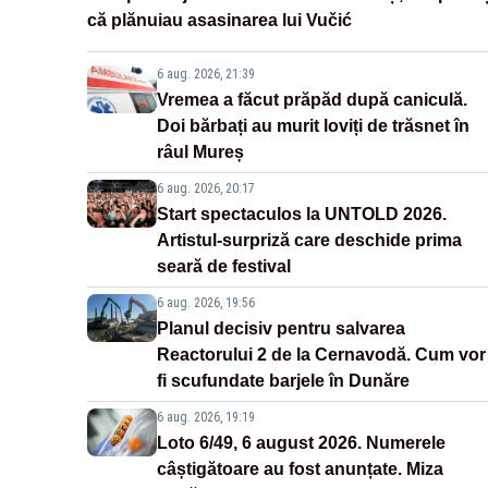
că plănuiau asasinarea lui Vučić
6 aug. 2026, 21:39
Vremea a făcut prăpăd după caniculă.
Doi bărbați au murit loviți de trăsnet în
râul Mureș
6 aug. 2026, 20:17
Start spectaculos la UNTOLD 2026.
Artistul-surpriză care deschide prima
seară de festival
6 aug. 2026, 19:56
Planul decisiv pentru salvarea
Reactorului 2 de la Cernavodă. Cum vor
fi scufundate barjele în Dunăre
6 aug. 2026, 19:19
Loto 6/49, 6 august 2026. Numerele
câștigătoare au fost anunțate. Miza