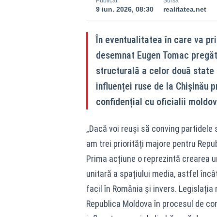
Publicat
Sursă
9 iun. 2026, 08:30
realitatea.net
În eventualitatea în care va pr
desemnat Eugen Tomac pregăte
structurală a celor două state
influenței ruse de la Chișinău 
confidențial cu oficialii moldov
„Dacă voi reuși să conving partidele 
am trei priorități majore pentru Repu
Prima acțiune o reprezintă crearea un
unitară a spațiului media, astfel încâ
facil în România și invers. Legislația
Republica Moldova în procesul de comb