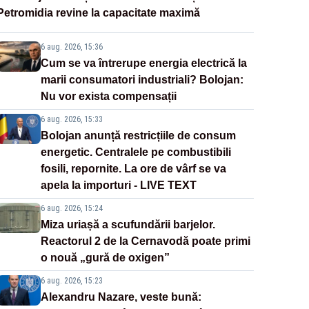
Petromidia revine la capacitate maximă
6 aug. 2026, 15:36
Cum se va întrerupe energia electrică la
marii consumatori industriali? Bolojan:
Nu vor exista compensații
6 aug. 2026, 15:33
Bolojan anunță restricțiile de consum
energetic. Centralele pe combustibili
fosili, repornite. La ore de vârf se va
apela la importuri - LIVE TEXT
6 aug. 2026, 15:24
Miza uriașă a scufundării barjelor.
Reactorul 2 de la Cernavodă poate primi
o nouă „gură de oxigen”
6 aug. 2026, 15:23
Alexandru Nazare, veste bună: