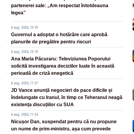
partenerei sale: „Am respectat întotdeauna
legea”
6 aug. 2026, 15:39
Guvernul a adoptat o hotărâre care aprobă
planurile de pregătire pentru riscuri
6 aug. 2026, 15:18
Ana Maria Păcuraru: Televiziunea Poporului
solicită investigarea deciziilor luate în această
perioadă de criză enegetică
6 aug. 2026, 11:27
JD Vance anunță negocieri de pace dificile și
îndelungate cu Iranul, în timp ce Teheranul neagă
existența discuțiilor cu SUA
6 aug. 2026, 11:24
Nicușor Dan, suspendat pentru că nu propune
un nume de prim-ministru, așa cum prevede