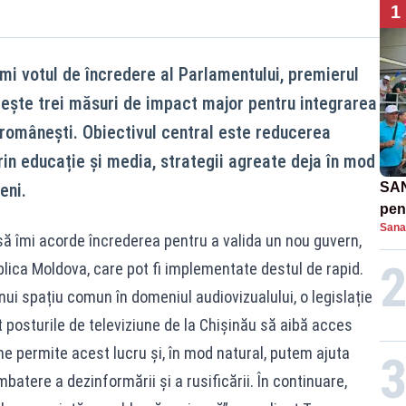
1
imi votul de încredere al Parlamentului, premierul
ște trei măsuri de impact major pentru integrarea
 românești. Obiectivul central este reducerea
prin educație și media, strategii agreate deja în mod
eni.
SAN
pent
Sana
proi
să îmi acorde încrederea pentru a valida un nou guvern,
blica Moldova, care pot fi implementate destul de rapid.
ui spațiu comun în domeniul audiovizualului, o legislație
t posturile de televiziune de la Chișinău să aibă acces
 ne permite acest lucru și, în mod natural, putem ajuta
atere a dezinformării și a rusificării. În continuare,