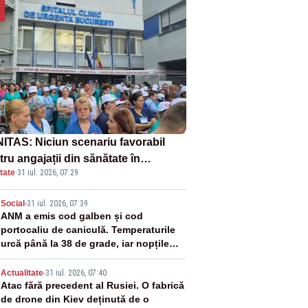
ITAS: Niciun scenariu favorabil
ru angajații din sănătate în
tate
·
31 iul. 2026, 07:29
ectul Legii salarizării
2
Social
-
31 iul. 2026, 07:39
ANM a emis cod galben și cod
portocaliu de caniculă. Temperaturile
urcă până la 38 de grade, iar nopțile
devin tropicale
3
Actualitate
-
31 iul. 2026, 07:40
Atac fără precedent al Rusiei. O fabrică
de drone din Kiev deținută de o