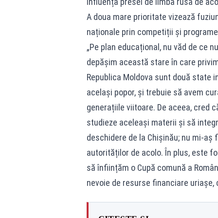
influența presei de limbă rusă de ac
A doua mare prioritate vizează fuziu
naționale prin competiții și programe
„Pe plan educațional, nu văd de ce n
depășim această stare în care privim
Republica Moldova sunt două state in
același popor, și trebuie să avem cura
generațiile viitoare. De aceea, cred 
studieze aceleași materii și să inte
deschidere de la Chișinău; nu mi-aș fi
autorităților de acolo. În plus, este f
să înființăm o Cupă comună a Românie
nevoie de resurse financiare uriașe, 