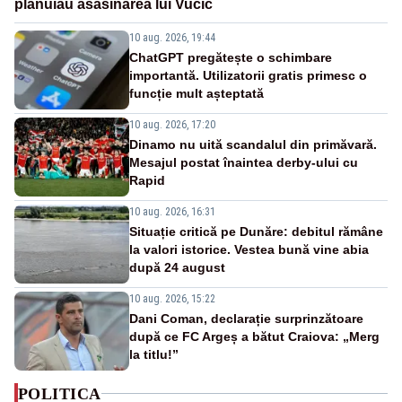
plănuiau asasinarea lui Vučić
10 aug. 2026, 19:44
ChatGPT pregătește o schimbare
importantă. Utilizatorii gratis primesc o
funcție mult așteptată
10 aug. 2026, 17:20
Dinamo nu uită scandalul din primăvară.
Mesajul postat înaintea derby-ului cu
Rapid
10 aug. 2026, 16:31
Situație critică pe Dunăre: debitul rămâne
la valori istorice. Vestea bună vine abia
după 24 august
10 aug. 2026, 15:22
Dani Coman, declarație surprinzătoare
după ce FC Argeș a bătut Craiova: „Merg
la titlu!”
POLITICA