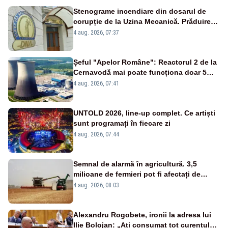
Stenograme incendiare din dosarul de
corupție de la Uzina Mecanică. Prăduirea
banilor din programul SAFE, interceptată
4 aug. 2026, 07:37
de DNA
Șeful "Apelor Române": Reactorul 2 de la
Cernavodă mai poate funcționa doar 5
zile
4 aug. 2026, 07:41
UNTOLD 2026, line-up complet. Ce artiști
sunt programați în fiecare zi
4 aug. 2026, 07:44
Semnal de alarmă în agricultură. 3,5
milioane de fermieri pot fi afectați de
strategia pentru conservarea
4 aug. 2026, 08:03
biodiversității
Alexandru Rogobete, ironii la adresa lui
Ilie Bolojan: „Ați consumat tot curentul