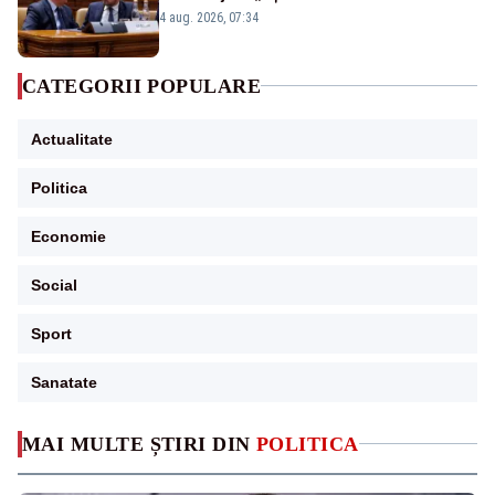
urmărind șobolani imaginari”
4 aug. 2026, 07:34
CATEGORII POPULARE
Actualitate
Politica
Economie
Social
Sport
Sanatate
MAI MULTE ȘTIRI DIN
POLITICA