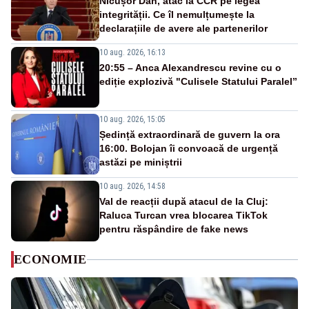
Nicușor Dan, atac la CCR pe legea
integrității. Ce îl nemulțumește la
declarațiile de avere ale partenerilor
10 aug. 2026, 16:13
20:55 – Anca Alexandrescu revine cu o
ediție explozivă "Culisele Statului Paralel”
10 aug. 2026, 15:05
Ședință extraordinară de guvern la ora
16:00. Bolojan îi convoacă de urgență
astăzi pe miniștrii
10 aug. 2026, 14:58
Val de reacții după atacul de la Cluj:
Raluca Turcan vrea blocarea TikTok
pentru răspândire de fake news
ECONOMIE