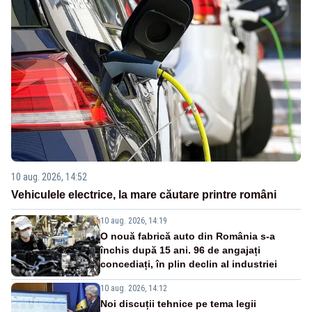
10 aug. 2026, 14:52
Vehiculele electrice, la mare căutare printre români
10 aug. 2026, 14:19
O nouă fabrică auto din România s-a
închis după 15 ani. 96 de angajați
concediați, în plin declin al industriei
10 aug. 2026, 14:12
Noi discuții tehnice pe tema legii