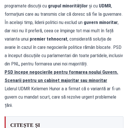
programate discuții cu
grupul minorităților
și cu
UDMR
,
formațiuni care au transmis clar că doresc să fie la guvernare.
În același timp, liderii politici nu exclud un
guvern minoritar
,
dar nici nu îl preferă, ceea ce împinge tot mai mult în față
varianta unui
premier tehnocrat
, considerată soluția de
avarie în cazul în care negocierile politice rămân blocate. PSD
a început discuțiile cu parlamentari din toate partidele, inclusiv
din PNL, pentru formarea unei noi majorități.
PSD începe negocierile pentru formarea noului Guvern.
Scenarii pentru un cabinet majoritar sau minoritar
Liderul UDMR Kelemen Hunor a a firmat că o variantă ar fi un
guvern cu mandat scurt, care să rezolve urgent problemele
țării.
CITEȘTE ȘI