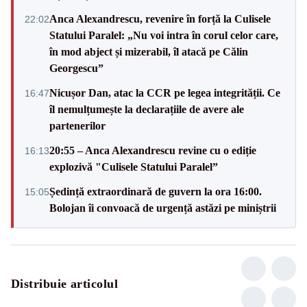
Anca Alexandrescu, revenire în forță la Culisele
22:02
Statului Paralel: „Nu voi intra în corul celor care,
în mod abject și mizerabil, îl atacă pe Călin
Georgescu”
Nicușor Dan, atac la CCR pe legea integrității. Ce
16:47
îl nemulțumește la declarațiile de avere ale
partenerilor
20:55 – Anca Alexandrescu revine cu o ediție
16:13
explozivă "Culisele Statului Paralel”
Ședință extraordinară de guvern la ora 16:00.
15:05
Bolojan îi convoacă de urgență astăzi pe miniștrii
Distribuie articolul