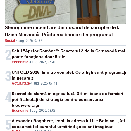
Stenograme incendiare din dosarul de corupție de la
Uzina Mecanică. Prăduirea banilor din programul
Social
·
4 aug. 2026, 07:37
SAFE, interceptată de DNA
2
Șeful "Apelor Române": Reactorul 2 de la Cernavodă mai
poate funcționa doar 5 zile
Economie
-
4 aug. 2026, 07:41
3
UNTOLD 2026, line-up complet. Ce artiști sunt programați
în fiecare zi
Actualitate
-
4 aug. 2026, 07:44
4
Semnal de alarmă în agricultură. 3,5 milioane de fermieri
pot fi afectați de strategia pentru conservarea
biodiversității
Economie
-
4 aug. 2026, 08:03
5
Alexandru Rogobete, ironii la adresa lui Ilie Bolojan: „Ați
consumat tot curentul urmărind șobolani imaginari”