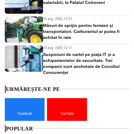
salarizării, la Palatul Cotroceni
10 aug. 2026, 13:33
Măsuri de sprijin pentru fermieri și
transportatori. Carburantul ar putea fi
achitat în rate
10 aug. 2026, 13:11
Suspiciuni de cartel pe piața IT și a
echipamentelor de securitate. Trei
companii sunt anchetate de Consiliul
Concurenței
URMĂREȘTE-NE PE
Facebook
YouTube
POPULAR