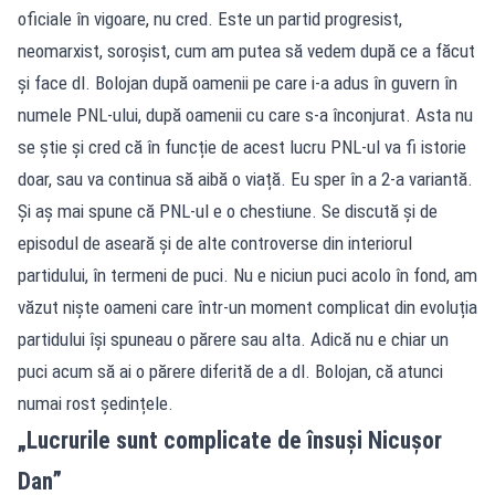
oficiale în vigoare, nu cred. Este un partid progresist,
neomarxist, soroșist, cum am putea să vedem după ce a făcut
și face dl. Bolojan după oamenii pe care i-a adus în guvern în
numele PNL-ului, după oamenii cu care s-a înconjurat. Asta nu
se știe și cred că în funcție de acest lucru PNL-ul va fi istorie
doar, sau va continua să aibă o viață. Eu sper în a 2-a variantă.
Și aș mai spune că PNL-ul e o chestiune. Se discută și de
episodul de aseară și de alte controverse din interiorul
partidului, în termeni de puci. Nu e niciun puci acolo în fond, am
văzut niște oameni care într-un moment complicat din evoluția
partidului își spuneau o părere sau alta. Adică nu e chiar un
puci acum să ai o părere diferită de a dl. Bolojan, că atunci
numai rost ședințele.
„Lucrurile sunt complicate de însuși Nicușor
Dan”