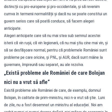
distincții cu pro-europene și pro-occidentale, și să revenim
cumva în termenii normalității și dacă nu se poate constitui un
guvern serios care să poată conduce, să facem alegeri
anticipate.
Alegeri anticipate care să nu mai stea sub semnul acestei
isterii că vin rușii, că vin legionarii, că nu mai știu cine mai vin, și
să se desfășoare normal, pentru că problemele României sunt
probleme pe care oricine, și PNL, și AUR, dacă sunt mâine la
guvernare, împreună sau separat, au ale rezolva.
„Există probleme ale României de care Bolojan
nici nu a vrut să afle”
Există probleme ale României de care, de exemplu, domnul
Bolojan, în calitate de prim-ministru, nici n-a vrut să știe. Luni
de zile, nu a fost desemnat un ministru al educației. Noi am
vorbit numai și numai despre deficit, nici măcar de economie în