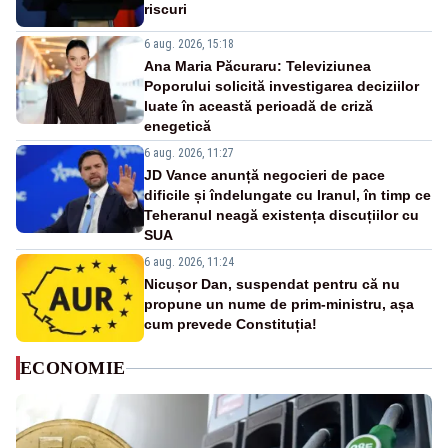
riscuri
6 aug. 2026, 15:18
Ana Maria Păcuraru: Televiziunea
Poporului solicită investigarea deciziilor
luate în această perioadă de criză
enegetică
6 aug. 2026, 11:27
JD Vance anunță negocieri de pace
dificile și îndelungate cu Iranul, în timp ce
Teheranul neagă existența discuțiilor cu
SUA
6 aug. 2026, 11:24
Nicușor Dan, suspendat pentru că nu
propune un nume de prim-ministru, așa
cum prevede Constituția!
ECONOMIE