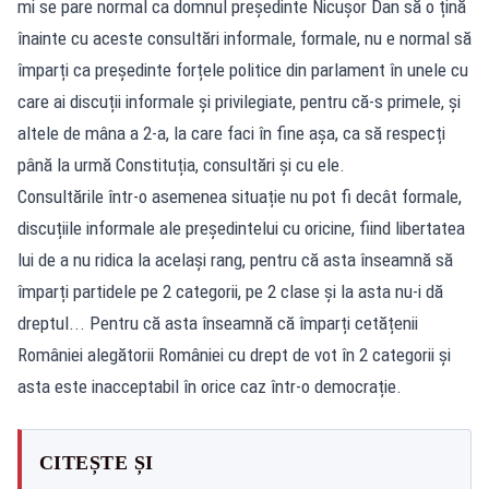
mi se pare normal ca domnul președinte Nicușor Dan să o țină
înainte cu aceste consultări informale, formale, nu e normal să
împarți ca președinte forțele politice din parlament în unele cu
care ai discuții informale și privilegiate, pentru că-s primele, și
altele de mâna a 2-a, la care faci în fine așa, ca să respecți
până la urmă Constituția, consultări și cu ele.
Consultările într-o asemenea situație nu pot fi decât formale,
discuțiile informale ale președintelui cu oricine, fiind libertatea
lui de a nu ridica la același rang, pentru că asta înseamnă să
împarți partidele pe 2 categorii, pe 2 clase și la asta nu-i dă
dreptul... Pentru că asta înseamnă că împarți cetățenii
României alegătorii României cu drept de vot în 2 categorii și
asta este inacceptabil în orice caz într-o democrație.
CITEȘTE ȘI