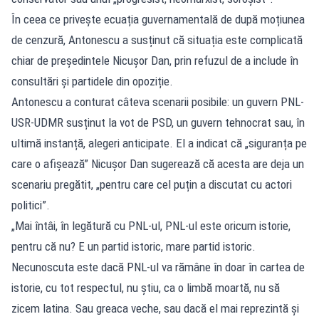
În ceea ce privește ecuația guvernamentală de după moțiunea
de cenzură, Antonescu a susținut că situația este complicată
chiar de președintele Nicușor Dan, prin refuzul de a include în
consultări și partidele din opoziție.
Antonescu a conturat câteva scenarii posibile: un guvern PNL-
USR-UDMR susținut la vot de PSD, un guvern tehnocrat sau, în
ultimă instanță, alegeri anticipate. El a indicat că „siguranța pe
care o afișează” Nicușor Dan sugerează că acesta are deja un
scenariu pregătit, „pentru care cel puțin a discutat cu actori
politici”.
„Mai întâi, în legătură cu PNL-ul, PNL-ul este oricum istorie,
pentru că nu? E un partid istoric, mare partid istoric.
Necunoscuta este dacă PNL-ul va rămâne în doar în cartea de
istorie, cu tot respectul, nu știu, ca o limbă moartă, nu să
zicem latina. Sau greaca veche, sau dacă el mai reprezintă și