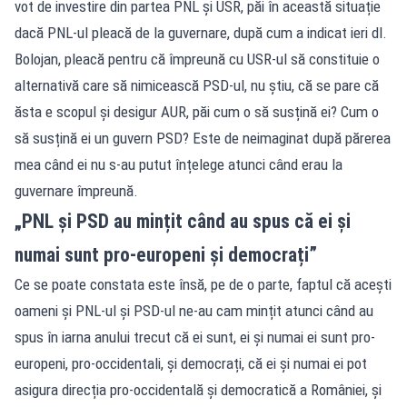
vot de investire din partea PNL și USR, păi în această situație
dacă PNL-ul pleacă de la guvernare, după cum a indicat ieri dl.
Bolojan, pleacă pentru că împreună cu USR-ul să constituie o
alternativă care să nimicească PSD-ul, nu știu, că se pare că
ăsta e scopul și desigur AUR, păi cum o să susțină ei? Cum o
să susțină ei un guvern PSD? Este de neimaginat după părerea
mea când ei nu s-au putut înțelege atunci când erau la
guvernare împreună.
„PNL și PSD au mințit când au spus că ei și
numai sunt pro-europeni și democrați”
Ce se poate constata este însă, pe de o parte, faptul că acești
oameni și PNL-ul și PSD-ul ne-au cam mințit atunci când au
spus în iarna anului trecut că ei sunt, ei și numai ei sunt pro-
europeni, pro-occidentali, și democrați, că ei și numai ei pot
asigura direcția pro-occidentală și democratică a României, și