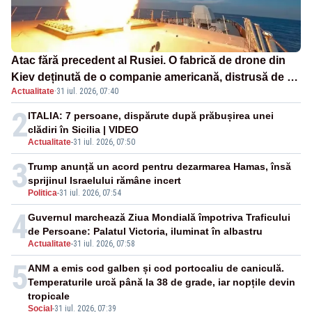
Atac fără precedent al Rusiei. O fabrică de drone din
Kiev deținută de o companie americană, distrusă de o
Actualitate
·
31 iul. 2026, 07:40
rachetă rusească
2
ITALIA: 7 persoane, dispărute după prăbușirea unei
clădiri în Sicilia | VIDEO
Actualitate
-
31 iul. 2026, 07:50
3
Trump anunță un acord pentru dezarmarea Hamas, însă
sprijinul Israelului rămâne incert
Politica
-
31 iul. 2026, 07:54
4
Guvernul marchează Ziua Mondială împotriva Traficului
de Persoane: Palatul Victoria, iluminat în albastru
Actualitate
-
31 iul. 2026, 07:58
5
ANM a emis cod galben și cod portocaliu de caniculă.
Temperaturile urcă până la 38 de grade, iar nopțile devin
tropicale
Social
-
31 iul. 2026, 07:39