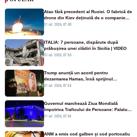
Atac fără precedent al Rusiei. O fabrică de
drone din Kiev deținută de o companie
americană, distrusă de o rachetă
31 iul. 2026, 07:40
rusească
ITALIA: 7 persoane, dispărute după
prăbușirea unei clădiri în Sicilia | VIDEO
31 iul. 2026, 07:50
Trump anunță un acord pentru
dezarmarea Hamas, însă sprijinul
Israelului rămâne incert
31 iul. 2026, 07:54
Guvernul marchează Ziua Mondială
împotriva Traficului de Persoane: Palatul
Victoria, iluminat în albastru
31 iul. 2026, 07:58
ANM a emis cod galben și cod portocaliu