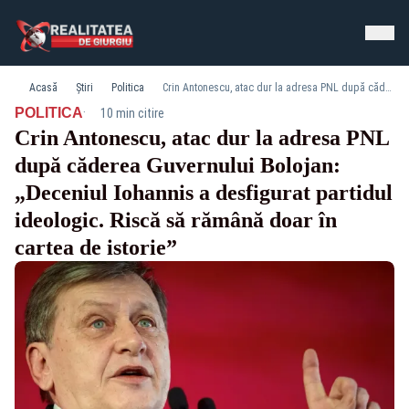
Acasă
Știri
Politica
Crin Antonescu, atac dur la adresa PNL după căderea Guvernului Bolojan: „Deceniul Iohannis a desfigurat partidul ideologic. Riscă să rămână doar în cartea de istorie”
·
POLITICA
10 min citire
Crin Antonescu, atac dur la adresa PNL
după căderea Guvernului Bolojan:
„Deceniul Iohannis a desfigurat partidul
ideologic. Riscă să rămână doar în
cartea de istorie”