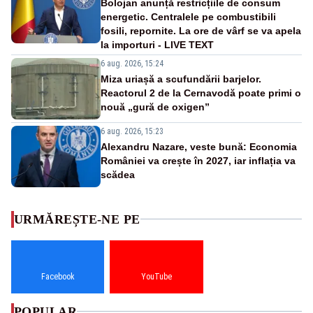
Bolojan anunță restricțiile de consum
energetic. Centralele pe combustibili
fosili, repornite. La ore de vârf se va apela
la importuri - LIVE TEXT
6 aug. 2026, 15:24
Miza uriașă a scufundării barjelor.
Reactorul 2 de la Cernavodă poate primi o
nouă „gură de oxigen”
6 aug. 2026, 15:23
Alexandru Nazare, veste bună: Economia
României va crește în 2027, iar inflația va
scădea
URMĂREȘTE-NE PE
Facebook
YouTube
POPULAR