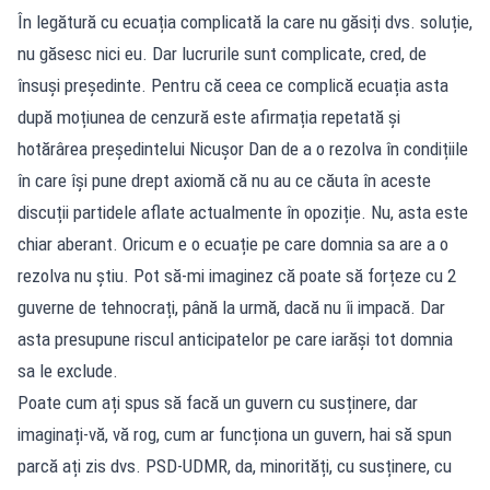
În legătură cu ecuația complicată la care nu găsiți dvs. soluție,
nu găsesc nici eu. Dar lucrurile sunt complicate, cred, de
însuși președinte. Pentru că ceea ce complică ecuația asta
după moțiunea de cenzură este afirmația repetată și
hotărârea președintelui Nicușor Dan de a o rezolva în condițiile
în care își pune drept axiomă că nu au ce căuta în aceste
discuții partidele aflate actualmente în opoziție. Nu, asta este
chiar aberant. Oricum e o ecuație pe care domnia sa are a o
rezolva nu știu. Pot să-mi imaginez că poate să forțeze cu 2
guverne de tehnocrați, până la urmă, dacă nu îi impacă. Dar
asta presupune riscul anticipatelor pe care iarăși tot domnia
sa le exclude.
Poate cum ați spus să facă un guvern cu susținere, dar
imaginați-vă, vă rog, cum ar funcționa un guvern, hai să spun
parcă ați zis dvs. PSD-UDMR, da, minorități, cu susținere, cu