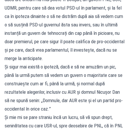
UDMR, pentru care să dea votul PSD-ul în parlament, și la fel
ca în ipoteza dinainte o să ne distrăm după aia să vedem cum
o să susțină PSD-ul guvernul ăsta sau invers, sau în ultimă
instanță un guvern de tehnocrați din cap până în picioare, nu
doar premierul, pe care sigur îl poate califica de pro-occidental
și pe care, dacă vrea parlamentul, îl investește, dacă nu se
merge la anticipate.
Și sigur mai există o ipoteză, dacă e să ne amuzăm un pic,
până la urmă putem să vedem un guvern o majoritate care se
construiește cum ar fi, până la urmă, și normal după
rezultatele alegerilor, inclusiv cu AUR și domnul Nicușor Dan
să ne spună senin: „Domnule, dar AUR este și el un partid pro-
occidental în orice caz.”
Și mie mi se pare straniu încă un lucru, să vă spun drept,
seninătatea cu care USR-ul, spre deosebire de PNL, că în PNL