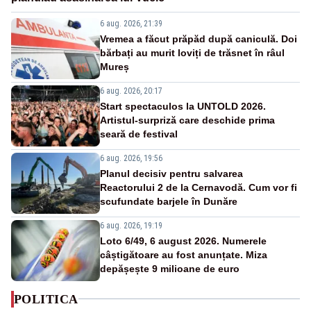
6 aug. 2026, 21:39
Vremea a făcut prăpăd după caniculă. Doi
bărbați au murit loviți de trăsnet în râul
Mureș
6 aug. 2026, 20:17
Start spectaculos la UNTOLD 2026.
Artistul-surpriză care deschide prima
seară de festival
6 aug. 2026, 19:56
Planul decisiv pentru salvarea
Reactorului 2 de la Cernavodă. Cum vor fi
scufundate barjele în Dunăre
6 aug. 2026, 19:19
Loto 6/49, 6 august 2026. Numerele
câștigătoare au fost anunțate. Miza
depășește 9 milioane de euro
POLITICA