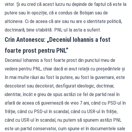
viitor. Și eu cred că acest lucru nu depinde de faptul că este la
putere sau în opoziție, că e condus de Bolojan sau de
altcineva. Ci de aceea că are sau nu are o identitate politică,
doctrinară, bine stabilită. PNL-ul la asta a suferit.
Crin Antonescu: „Deceniul Iohannis a fost
foarte prost pentru PNL”
Deceniul Iohannis a fost foarte prost din punctul meu de
vedere pentru PNL, chiar dacă ei avut relații cu președintele și
în mai multe râuri au fost la putere, au fost la guvernare, este
descolorat sau decolorat, desfigurat ideologic, doctrinar,
identitar, încât e greu de spus astăzi ce fel de partid real în
afară de aceea că guvernează de vreo 7 ani, când cu PSD-ul în
frăție, când cu PSD-ul în scandal, când cu USR-ul în frăție,
când cu USR-ul în scandal, nu putem să spunem astăzi PNL
este un partid conservator, cum spune el în documentele sale