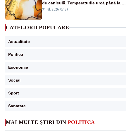
de caniculă. Temperaturile urcă până la 38
de grade, iar nopțile devin tropicale
31 iul. 2026, 07:39
CATEGORII POPULARE
Actualitate
Politica
Economie
Social
Sport
Sanatate
MAI MULTE ȘTIRI DIN
POLITICA