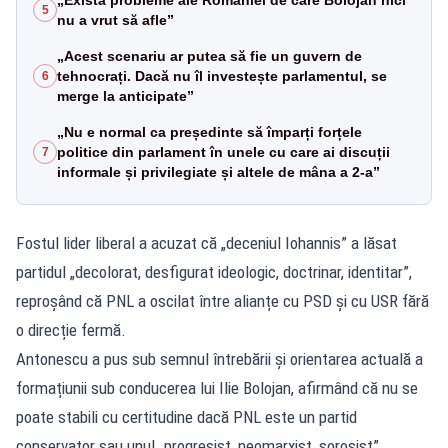
5
nu a vrut să afle”
„Acest scenariu ar putea să fie un guvern de
tehnocrați. Dacă nu îl investește parlamentul, se
6
merge la anticipate”
„Nu e normal ca președinte să împarți forțele
politice din parlament în unele cu care ai discuții
7
informale și privilegiate și altele de mâna a 2-a”
Fostul lider liberal a acuzat că „deceniul Iohannis” a lăsat
partidul „decolorat, desfigurat ideologic, doctrinar, identitar”,
reproșând că PNL a oscilat între alianțe cu PSD și cu USR fără
o direcție fermă.
Antonescu a pus sub semnul întrebării și orientarea actuală a
formațiunii sub conducerea lui Ilie Bolojan, afirmând că nu se
poate stabili cu certitudine dacă PNL este un partid
conservator sau unul „progresist, neomarxist, soroșist”.