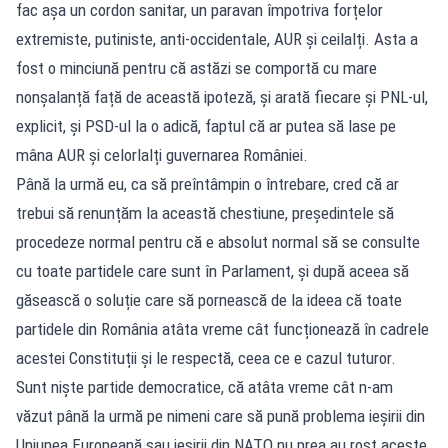
fac așa un cordon sanitar, un paravan împotriva forțelor
extremiste, putiniste, anti-occidentale, AUR și ceilalți. Asta a
fost o minciună pentru că astăzi se comportă cu mare
nonșalanță față de această ipoteză, și arată fiecare și PNL-ul,
explicit, și PSD-ul la o adică, faptul că ar putea să lase pe
mâna AUR și celorlalți guvernarea României.
Până la urmă eu, ca să preîntâmpin o întrebare, cred că ar
trebui să renunțăm la această chestiune, președintele să
procedeze normal pentru că e absolut normal să se consulte
cu toate partidele care sunt în Parlament, și după aceea să
găsească o soluție care să pornească de la ideea că toate
partidele din România atâta vreme cât funcționează în cadrele
acestei Constituții și le respectă, ceea ce e cazul tuturor.
Sunt niște partide democratice, că atâta vreme cât n-am
văzut până la urmă pe nimeni care să pună problema ieșirii din
Uniunea Europeană sau ieșirii din NATO nu prea au rost aceste