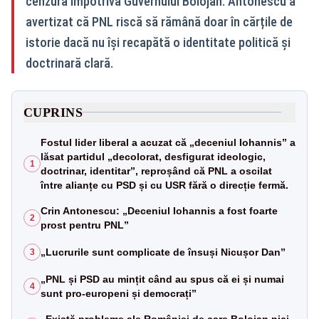
cenzură împotriva Guvernului Bolojan. Antonescu a
avertizat că PNL riscă să rămână doar în cărțile de
istorie dacă nu își recapătă o identitate politică și
doctrinară clară.
CUPRINS
Fostul lider liberal a acuzat că „deceniul Iohannis” a
lăsat partidul „decolorat, desfigurat ideologic,
1
doctrinar, identitar”, reproșând că PNL a oscilat
între alianțe cu PSD și cu USR fără o direcție fermă.
Crin Antonescu: „Deceniul Iohannis a fost foarte
2
prost pentru PNL”
„Lucrurile sunt complicate de însuși Nicușor Dan”
3
„PNL și PSD au mințit când au spus că ei și numai
4
sunt pro-europeni și democrați”
„Există probleme ale României de care Bolojan nici