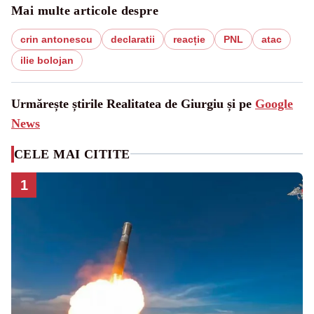
Mai multe articole despre
crin antonescu
declaratii
reacție
PNL
atac
ilie bolojan
Urmărește știrile Realitatea de Giurgiu și pe
Google
News
CELE MAI CITITE
1