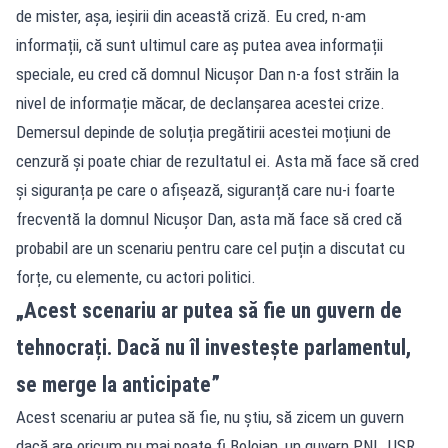
de mister, așa, ieșirii din această criză. Eu cred, n-am
informații, că sunt ultimul care aș putea avea informații
speciale, eu cred că domnul Nicușor Dan n-a fost străin la
nivel de informație măcar, de declanșarea acestei crize.
Demersul depinde de soluția pregătirii acestei moțiuni de
cenzură și poate chiar de rezultatul ei. Asta mă face să cred
și siguranța pe care o afișează, siguranță care nu-i foarte
frecventă la domnul Nicușor Dan, asta mă face să cred că
probabil are un scenariu pentru care cel puțin a discutat cu
forțe, cu elemente, cu actori politici.
„Acest scenariu ar putea să fie un guvern de
tehnocrați. Dacă nu îl investește parlamentul,
se merge la anticipate”
Acest scenariu ar putea să fie, nu știu, să zicem un guvern
dacă are oricum nu mai poate fi Bolojan, un guvern PNL, USR,