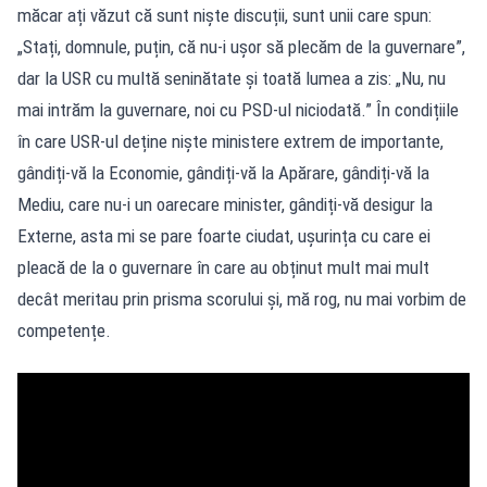
măcar ați văzut că sunt niște discuții, sunt unii care spun:
„Stați, domnule, puțin, că nu-i ușor să plecăm de la guvernare”,
dar la USR cu multă seninătate și toată lumea a zis: „Nu, nu
mai intrăm la guvernare, noi cu PSD-ul niciodată.” În condițiile
în care USR-ul deține niște ministere extrem de importante,
gândiți-vă la Economie, gândiți-vă la Apărare, gândiți-vă la
Mediu, care nu-i un oarecare minister, gândiți-vă desigur la
Externe, asta mi se pare foarte ciudat, ușurința cu care ei
pleacă de la o guvernare în care au obținut mult mai mult
decât meritau prin prisma scorului și, mă rog, nu mai vorbim de
competențe.