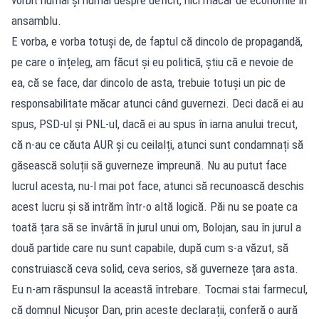
ansamblu.
E vorba, e vorba totuși de, de faptul că dincolo de propagandă,
pe care o înțeleg, am făcut și eu politică, știu că e nevoie de
ea, că se face, dar dincolo de asta, trebuie totuși un pic de
responsabilitate măcar atunci când guvernezi. Deci dacă ei au
spus, PSD-ul și PNL-ul, dacă ei au spus în iarna anului trecut,
că n-au ce căuta AUR și cu ceilalți, atunci sunt condamnați să
găsească soluții să guverneze împreună. Nu au putut face
lucrul acesta, nu-l mai pot face, atunci să recunoască deschis
acest lucru și să intrăm într-o altă logică. Păi nu se poate ca
toată țara să se învârtă în jurul unui om, Bolojan, sau în jurul a
două partide care nu sunt capabile, după cum s-a văzut, să
construiască ceva solid, ceva serios, să guverneze țara asta.
Eu n-am răspunsul la această întrebare. Tocmai stai farmecul,
că domnul Nicușor Dan, prin aceste declarații, conferă o aură