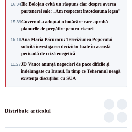
Ilie Bolojan evită un răspuns clar despre averea
16:34
partenerei sale: „Am respectat întotdeauna legea”
Guvernul a adoptat o hotărâre care aprobă
15:39
planurile de pregătire pentru riscuri
Ana Maria Păcuraru: Televiziunea Poporului
15:18
solicită investigarea deciziilor luate în această
perioadă de criză enegetică
JD Vance anunță negocieri de pace dificile și
11:27
îndelungate cu Iranul, în timp ce Teheranul neagă
existența discuțiilor cu SUA
Distribuie articolul