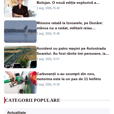
Bolojan. O nouă ediție explozivă a
emisiunii „Miza Zilei” la Realitatea PLUS
2 aug. 2026, 15:42
Misiune ratată la Izvoarele, pe Dunăre:
stânca nu a cedat, militarii reiau
detonările luni – VIDEO
2 aug. 2026, 15:48
Accident cu patru mașini pe Autostrada
Soarelui. Au fost rănite trei persoane, iar
traficul se desfășoară cu dificultate
2 aug. 2026, 15:51
Carburanții s-au scumpit din nou,
motorina este la un pas de 11 lei/litru
2 aug. 2026, 15:36
CATEGORII POPULARE
Actualitate