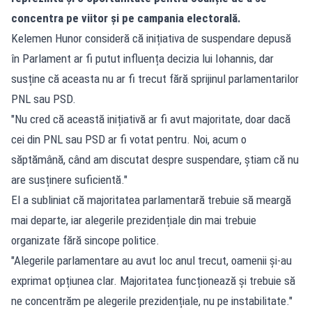
concentra pe viitor și pe campania electorală.
Kelemen Hunor consideră că inițiativa de suspendare depusă
în Parlament ar fi putut influența decizia lui Iohannis, dar
susține că aceasta nu ar fi trecut fără sprijinul parlamentarilor
PNL sau PSD.
"Nu cred că această inițiativă ar fi avut majoritate, doar dacă
cei din PNL sau PSD ar fi votat pentru. Noi, acum o
săptămână, când am discutat despre suspendare, știam că nu
are susținere suficientă."
El a subliniat că majoritatea parlamentară trebuie să meargă
mai departe, iar alegerile prezidențiale din mai trebuie
organizate fără sincope politice.
"Alegerile parlamentare au avut loc anul trecut, oamenii și-au
exprimat opțiunea clar. Majoritatea funcționează și trebuie să
ne concentrăm pe alegerile prezidențiale, nu pe instabilitate."