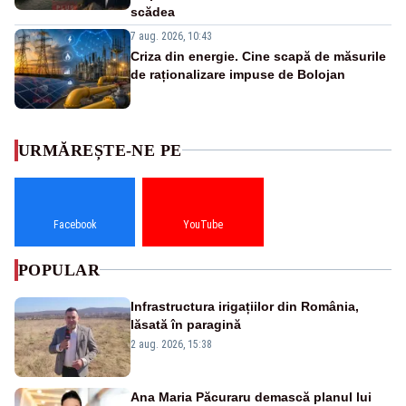
scădea
7 aug. 2026, 10:43
Criza din energie. Cine scapă de măsurile
de raționalizare impuse de Bolojan
URMĂREȘTE-NE PE
Facebook
YouTube
POPULAR
Infrastructura irigațiilor din România,
lăsată în paragină
2 aug. 2026, 15:38
Ana Maria Păcuraru demască planul lui