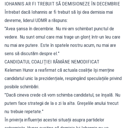
IOHANNIS AR FI TREBUIT SĂ DEMISIONEZE ÎN DECEMBRIE
Întrebat dacă Iohannis ar fi trebuit să își dea demisia mai
devreme, liderul UDMR a răspuns:
"Avea șansa în decembrie. Nu mi-am schimbat punctul de
vedere. Nu sunt omul care mai trage un glonț într-un leu care
nu mai are putere. Este în spatele nostru acum, nu mai are
sens să discutăm despre el."
CANDIDATUL COALIȚIEI RĂMÂNE NEMODIFICAT
Kelemen Hunor a reafirmat că actuala coaliție își menține
candidatul unic la prezidențiale, respingând speculațiile privind
posibile schimbări.
"Dacă cineva crede că vom schimba candidatul, se înșală. Nu
putem face strategii de la o zi la alta. Greșelile anului trecut
nu trebuie repetate."
În privința influenței acestei situații asupra partidelor
extremiste, Hunor susține că demisia lui Iohannis nu va