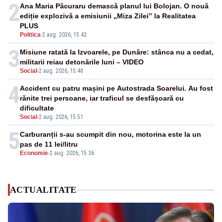
2
Ana Maria Păcuraru demască planul lui Bolojan. O nouă
ediție explozivă a emisiunii „Miza Zilei” la Realitatea
PLUS
Politica
-
2 aug. 2026, 15:42
3
Misiune ratată la Izvoarele, pe Dunăre: stânca nu a cedat,
militarii reiau detonările luni – VIDEO
Social
-
2 aug. 2026, 15:48
4
Accident cu patru mașini pe Autostrada Soarelui. Au fost
rănite trei persoane, iar traficul se desfășoară cu
dificultate
Social
-
2 aug. 2026, 15:51
5
Carburanții s-au scumpit din nou, motorina este la un
pas de 11 lei/litru
Economie
-
2 aug. 2026, 15:36
ACTUALITATE