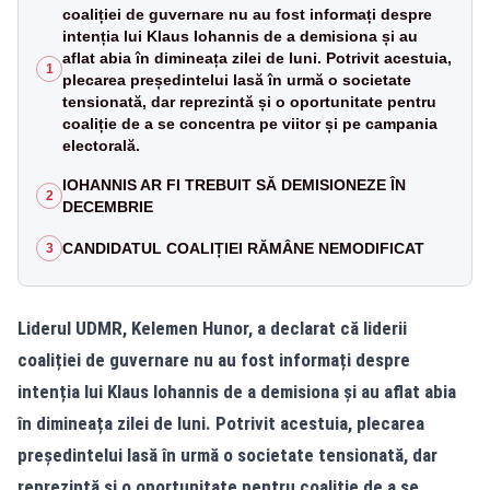
coaliției de guvernare nu au fost informați despre
intenția lui Klaus Iohannis de a demisiona și au
aflat abia în dimineața zilei de luni. Potrivit acestuia,
1
plecarea președintelui lasă în urmă o societate
tensionată, dar reprezintă și o oportunitate pentru
coaliție de a se concentra pe viitor și pe campania
electorală.
IOHANNIS AR FI TREBUIT SĂ DEMISIONEZE ÎN
2
DECEMBRIE
CANDIDATUL COALIȚIEI RĂMÂNE NEMODIFICAT
3
Liderul UDMR, Kelemen Hunor, a declarat că liderii
coaliției de guvernare nu au fost informați despre
intenția lui Klaus Iohannis de a demisiona și au aflat abia
în dimineața zilei de luni. Potrivit acestuia, plecarea
președintelui lasă în urmă o societate tensionată, dar
reprezintă și o oportunitate pentru coaliție de a se