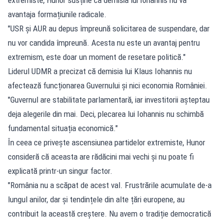
avantaja formațiunile radicale.
"USR și AUR au depus împreună solicitarea de suspendare, dar
nu vor candida împreună. Acesta nu este un avantaj pentru
extremism, este doar un moment de resetare politică."
Liderul UDMR a precizat că demisia lui Klaus Iohannis nu
afectează funcționarea Guvernului și nici economia României.
"Guvernul are stabilitate parlamentară, iar investitorii așteptau
deja alegerile din mai. Deci, plecarea lui Iohannis nu schimbă
fundamental situația economică."
În ceea ce privește ascensiunea partidelor extremiste, Hunor
consideră că aceasta are rădăcini mai vechi și nu poate fi
explicată printr-un singur factor.
"România nu a scăpat de acest val. Frustrările acumulate de-a
lungul anilor, dar și tendințele din alte țări europene, au
contribuit la această creștere. Nu avem o tradiție democratică