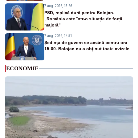
7 aug. 2026, 15:26
PSD, replică dură pentru Bolojan:
„România este într-o situație de forță
majoră”
7 aug. 2026, 14:51
Ședința de guvern se amână pentru ora
15:00. Bolojan nu a obținut toate avizele
ECONOMIE