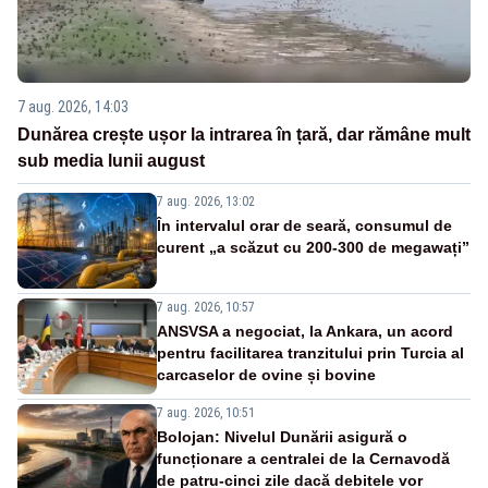
7 aug. 2026, 14:03
Dunărea crește ușor la intrarea în țară, dar rămâne mult
sub media lunii august
7 aug. 2026, 13:02
În intervalul orar de seară, consumul de
curent „a scăzut cu 200-300 de megawați”
7 aug. 2026, 10:57
ANSVSA a negociat, la Ankara, un acord
pentru facilitarea tranzitului prin Turcia al
carcaselor de ovine și bovine
7 aug. 2026, 10:51
Bolojan: Nivelul Dunării asigură o
funcționare a centralei de la Cernavodă
de patru-cinci zile dacă debitele vor