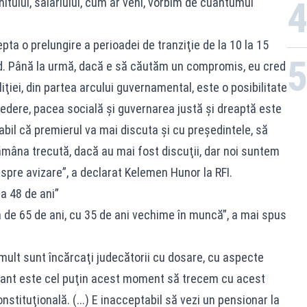
itului, salariului, cum ar veni, vorbim de cuantumul
epta o prelungire a perioadei de tranziţie de la 10 la 15
ord. Până la urmă, dacă e să căutăm un compromis, eu cred
iţiei, din partea arcului guvernamental, este o posibilitate
vedere, pacea socială şi guvernarea justă şi dreaptă este
abil că premierul va mai discuta şi cu preşedintele, să
mâna trecută, dacă au mai fost discuţii, dar noi suntem
 spre avizare”, a declarat Kelemen Hunor la RFI.
la 48 de ani”
 de 65 de ani, cu 35 de ani vechime în muncă”, a mai spus
 mult sunt încărcaţi judecătorii cu dosare, cu aspecte
rtant este cel puţin acest moment să trecem cu acest
nstituţională. (...) E inacceptabil să vezi un pensionar la