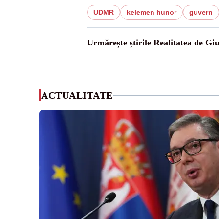
UDMR
kelemen hunor
guvern
Urmărește știrile Realitatea de Gi
ACTUALITATE