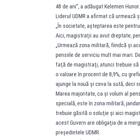
48 de ani”, a adăugat Kelemen Hunor.
Liderul UDMR a afirmat că urmează şi 
„În societate, aşteptarea este pentru
Aici, magistraţii au avut dreptate, pe
„Urmează zona militară, fiindcă şi ac
pensiile de serviciu mult mai mari. De
faţă de magistraţi, atunci trebuie să
o valoare în procent de 8,9%, cu grefi
ajunge la nouă şi ceva la sută, deci 
Marea majoritate, ca şi volum al pens
specială, este în zona militară, janda
trebuie găsită o soluţie şi aici magis
acest Guvern are obligaţia de a merg
preşedintele UDMR.