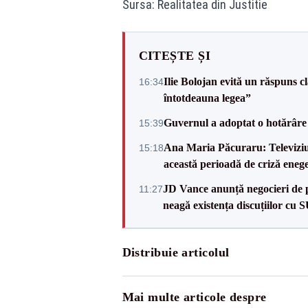
Sursa: Realitatea din Justitie
CITEȘTE ȘI
Ilie Bolojan evită un răspuns c
16:34
întotdeauna legea”
Guvernul a adoptat o hotărâre 
15:39
Ana Maria Păcuraru: Televiziune
15:18
această perioadă de criză enege
JD Vance anunță negocieri de pa
11:27
neagă existența discuțiilor cu 
Distribuie articolul
Mai multe articole despre