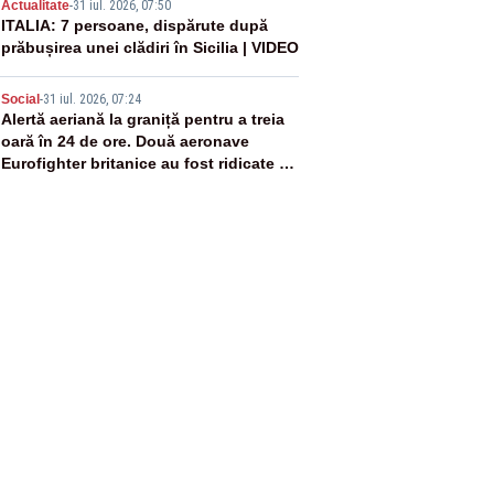
4
Actualitate
-
31 iul. 2026, 07:50
ITALIA: 7 persoane, dispărute după
prăbușirea unei clădiri în Sicilia | VIDEO
5
Social
-
31 iul. 2026, 07:24
Alertă aeriană la graniță pentru a treia
oară în 24 de ore. Două aeronave
Eurofighter britanice au fost ridicate de
la sol