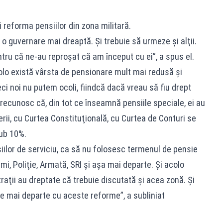
reforma pensiilor din zona militară.
 o guvernare mai dreaptă. Şi trebuie să urmeze şi alţii.
ntru că ne-au reproşat că am început cu ei”, a spus el.
olo există vârsta de pensionare mult mai redusă şi
ci noi nu putem ocoli, fiindcă dacă vreau să fiu drept
 recunosc că, din tot ce înseamnă pensiile speciale, ei au
erii, cu Curtea Constituţională, cu Curtea de Conturi se
sub 10%.
iilor de serviciu, ca să nu folosesc termenul de pensie
rmi, Poliţie, Armată, SRI şi aşa mai departe. Şi acolo
traţii au dreptate că trebuie discutată şi acea zonă. Şi
e mai departe cu aceste reforme”, a subliniat