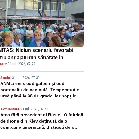
ITAS: Niciun scenariu favorabil
ru angajații din sănătate în
tate
·
31 iul. 2026, 07:29
ectul Legii salarizării
2
Social
-
31 iul. 2026, 07:39
ANM a emis cod galben și cod
portocaliu de caniculă. Temperaturile
urcă până la 38 de grade, iar nopțile
devin tropicale
3
Actualitate
-
31 iul. 2026, 07:40
Atac fără precedent al Rusiei. O fabrică
de drone din Kiev deținută de o
companie americană, distrusă de o
rachetă rusească