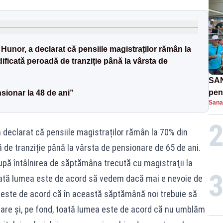
nor, a declarat că pensiile magistraților rămân la
dificată peroadă de tranziție până la vârsta de
SAN
pent
sionar la 48 de ani”
Sana
proi
declarat că pensiile magistraților rămân la 70% din
ă de tranziție până la vârsta de pensionare de 65 de ani.
 după întâlnirea de săptămâna trecută cu magistraţii la
toată lumea este de acord să vedem dacă mai e nevoie de
a este de acord că în această săptămână noi trebuie să
zare şi, pe fond, toată lumea este de acord că nu umblăm