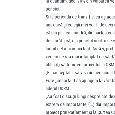
la cuantum, deci 70% din valoarea ven
pensiei.
Şi la perioada de tranziţie, eu aş acc
ani, dacă şi colegii mei vor fi de ac
că din partea noastră, din partea coal
de a arăta că, din punctul nostru de 
lucrul cel mai important. Astăzi, prob
vedem ce s-a mai întâmplat de săptă
obligaţi să trimitem proiectul la CSM
„E inacceptabil să vezi un pensionar 
Este „important să ajungem la vârsta
liderul UDRM.
„Au fost discuţii lungi despre cât de
extrem de importante, (...) dar impo
proiect prin Parlament şi la Curtea Co