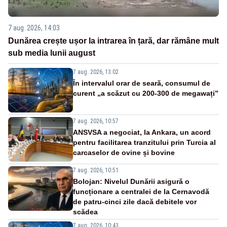
7 aug. 2026, 14:03
Dunărea crește ușor la intrarea în țară, dar rămâne mult
sub media lunii august
7 aug. 2026, 13:02
În intervalul orar de seară, consumul de
curent „a scăzut cu 200-300 de megawați”
7 aug. 2026, 10:57
ANSVSA a negociat, la Ankara, un acord
pentru facilitarea tranzitului prin Turcia al
carcaselor de ovine și bovine
7 aug. 2026, 10:51
Bolojan: Nivelul Dunării asigură o
funcționare a centralei de la Cernavodă
de patru-cinci zile dacă debitele vor
scădea
7 aug. 2026, 10:43