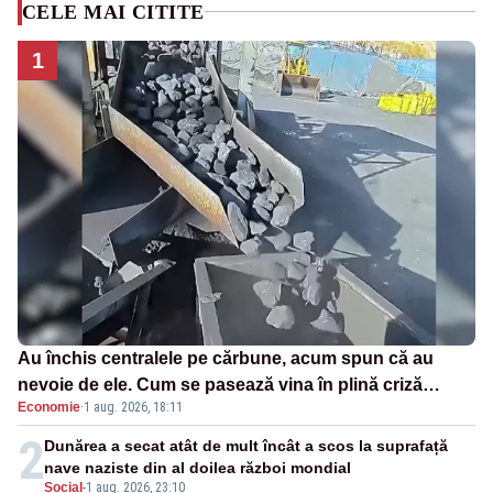
CELE MAI CITITE
1
Au închis centralele pe cărbune, acum spun că au
nevoie de ele. Cum se pasează vina în plină criză
Economie
·
1 aug. 2026, 18:11
energetică
2
Dunărea a secat atât de mult încât a scos la suprafață
nave naziste din al doilea război mondial
Social
-
1 aug. 2026, 23:10