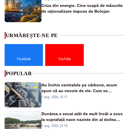
Criza din energie. Cine scapă de măsurile
de raționalizare impuse de Bolojan
URMĂREȘTE-NE PE
Facebook
YouTube
POPULAR
Au închis centralele pe cărbune, acum
spun că au nevoie de ele. Cum se
pasează vina în plină criză energetică
1 aug. 2026, 18:11
Dunărea a secat atât de mult încât a scos
la suprafață nave naziste din al doilea
război mondial
1 aug. 2026, 23:10