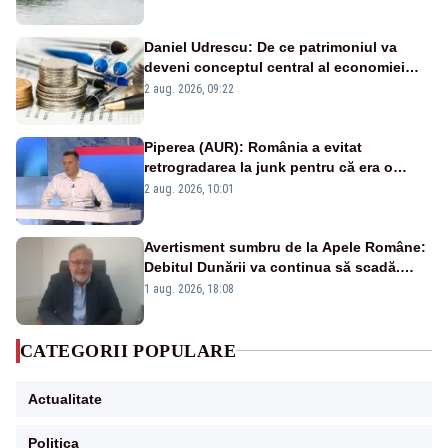
Daniel Udrescu: De ce patrimoniul va
deveni conceptul central al economiei
viitoare?
2 aug. 2026, 09:22
Piperea (AUR): România a evitat
retrogradarea la junk pentru că era o
catastrofă pentru bănci și fondurile de
2 aug. 2026, 10:01
pensii
Avertisment sumbru de la Apele Române:
Debitul Dunării va continua să scadă.
Cernavodă s-ar putea închide în 4 zile
1 aug. 2026, 18:08
CATEGORII POPULARE
Actualitate
Politica