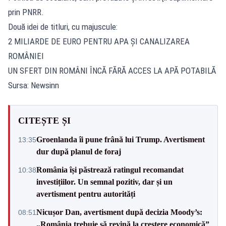
prin PNRR.
Două idei de titluri, cu majuscule:
2 MILIARDE DE EURO PENTRU APA ȘI CANALIZAREA
ROMÂNIEI
UN SFERT DIN ROMÂNI ÎNCĂ FĂRĂ ACCES LA APĂ POTABILĂ
Sursa: Newsinn
CITEȘTE ȘI
Groenlanda îi pune frână lui Trump. Avertisment
13:35
dur după planul de foraj
România își păstrează ratingul recomandat
10:38
investițiilor. Un semnal pozitiv, dar și un
avertisment pentru autorități
Nicușor Dan, avertisment după decizia Moody’s:
08:51
„România trebuie să revină la creștere economică”