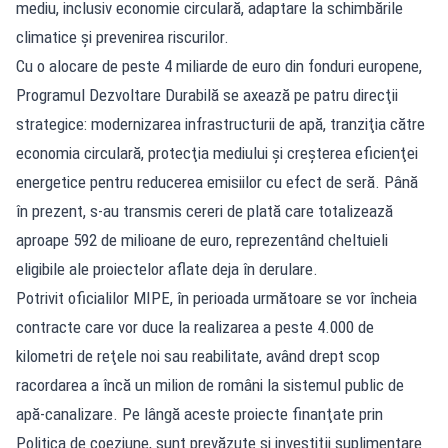
mediu, inclusiv economie circulară, adaptare la schimbările
climatice şi prevenirea riscurilor.
Cu o alocare de peste 4 miliarde de euro din fonduri europene,
Programul Dezvoltare Durabilă se axează pe patru direcţii
strategice: modernizarea infrastructurii de apă, tranziţia către
economia circulară, protecţia mediului şi creşterea eficienţei
energetice pentru reducerea emisiilor cu efect de seră. Până
în prezent, s-au transmis cereri de plată care totalizează
aproape 592 de milioane de euro, reprezentând cheltuieli
eligibile ale proiectelor aflate deja în derulare.
Potrivit oficialilor MIPE, în perioada următoare se vor încheia
contracte care vor duce la realizarea a peste 4.000 de
kilometri de reţele noi sau reabilitate, având drept scop
racordarea a încă un milion de români la sistemul public de
apă-canalizare. Pe lângă aceste proiecte finanţate prin
Politica de coeziune, sunt prevăzute și investiţii suplimentare