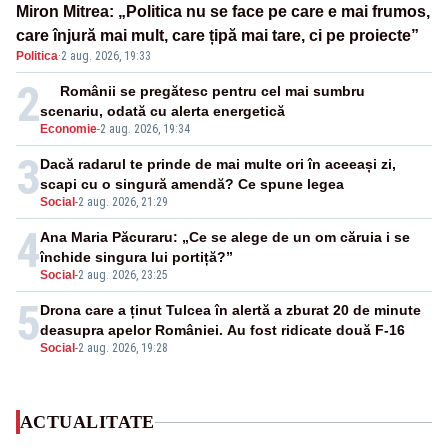
Miron Mitrea: „Politica nu se face pe care e mai frumos,
care înjură mai mult, care țipă mai tare, ci pe proiecte”
Politica
·
2 aug. 2026, 19:33
2
Românii se pregătesc pentru cel mai sumbru
scenariu, odată cu alerta energetică
Economie
-
2 aug. 2026, 19:34
3
Dacă radarul te prinde de mai multe ori în aceeași zi,
scapi cu o singură amendă? Ce spune legea
Social
-
2 aug. 2026, 21:29
4
Ana Maria Păcuraru: „Ce se alege de un om căruia i se
închide singura lui portiță?”
Social
-
2 aug. 2026, 23:25
5
Drona care a ținut Tulcea în alertă a zburat 20 de minute
deasupra apelor României. Au fost ridicate două F-16
Social
-
2 aug. 2026, 19:28
ACTUALITATE