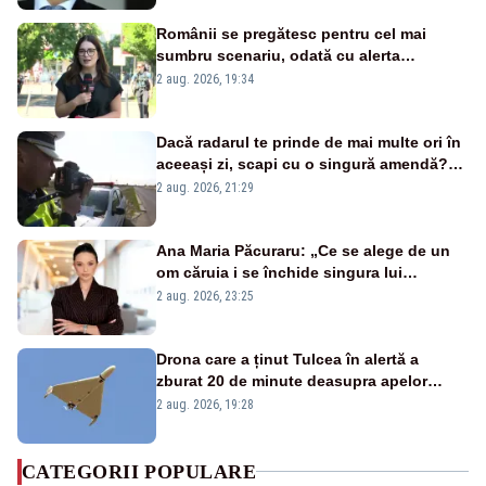
Românii se pregătesc pentru cel mai
sumbru scenariu, odată cu alerta
energetică
2 aug. 2026, 19:34
Dacă radarul te prinde de mai multe ori în
aceeași zi, scapi cu o singură amendă?
Ce spune legea
2 aug. 2026, 21:29
Ana Maria Păcuraru: „Ce se alege de un
om căruia i se închide singura lui
portiță?”
2 aug. 2026, 23:25
Drona care a ținut Tulcea în alertă a
zburat 20 de minute deasupra apelor
României. Au fost ridicate două F-16
2 aug. 2026, 19:28
CATEGORII POPULARE