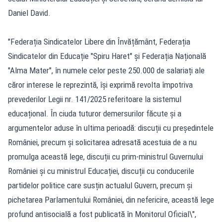
Daniel David.
"Federația Sindicatelor Libere din Învățământ, Federația
Sindicatelor din Educație "Spiru Haret" și Federația Națională
"Alma Mater", în numele celor peste 250.000 de salariați ale
căror interese le reprezintă, își exprimă revolta împotriva
prevederilor Legii nr. 141/2025 referitoare la sistemul
educațional. În ciuda tuturor demersurilor făcute și a
argumentelor aduse în ultima perioadă: discuții cu președintele
României, precum și solicitarea adresată acestuia de a nu
promulga această lege, discuții cu prim-ministrul Guvernului
României și cu ministrul Educației, discuții cu conducerile
partidelor politice care susțin actualul Guvern, precum și
pichetarea Parlamentului României, din nefericire, această lege
profund antisocială a fost publicată în Monitorul Oficial\",