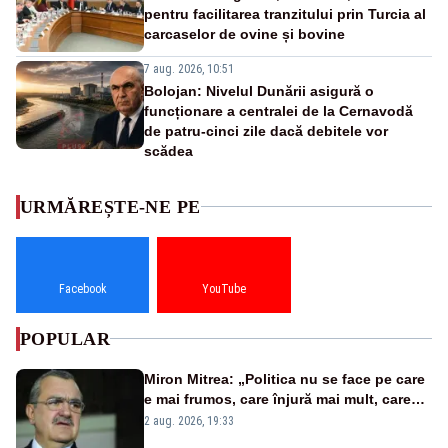
pentru facilitarea tranzitului prin Turcia al
carcaselor de ovine și bovine
7 aug. 2026, 10:51
Bolojan: Nivelul Dunării asigură o
funcționare a centralei de la Cernavodă
de patru-cinci zile dacă debitele vor
scădea
URMĂREȘTE-NE PE
Facebook
YouTube
POPULAR
Miron Mitrea: „Politica nu se face pe care
e mai frumos, care înjură mai mult, care
țipă mai tare, ci pe proiecte”
2 aug. 2026, 19:33