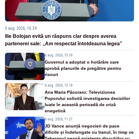
6 aug. 2026, 16:34
Ilie Bolojan evită un răspuns clar despre averea
partenerei sale: „Am respectat întotdeauna legea”
6 aug. 2026, 15:39
Guvernul a adoptat o hotărâre care
aprobă planurile de pregătire pentru
riscuri
6 aug. 2026, 15:18
Ana Maria Păcuraru: Televiziunea
Poporului solicită investigarea deciziilor
luate în această perioadă de criză
enegetică
6 aug. 2026, 11:27
JD Vance anunță negocieri de pace
dificile și îndelungate cu Iranul, în timp ce
Teheranul neagă existența discuțiilor cu