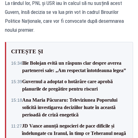
La rândul lor, PNL și USR iau în calcul să nu susțină acest
Guvern, însă decizia se va lua prin vot în cadrul Birourilor
Politice Naționale, care vor fi convocate după desemnarea
noului premier.
CITEȘTE ȘI
Ilie Bolojan evită un răspuns clar despre averea
16:34
partenerei sale: „Am respectat întotdeauna legea”
Guvernul a adoptat o hotărâre care aprobă
15:39
planurile de pregătire pentru riscuri
Ana Maria Păcuraru: Televiziunea Poporului
15:18
solicită investigarea deciziilor luate în această
perioadă de criză enegetică
JD Vance anunță negocieri de pace dificile și
11:27
îndelungate cu Iranul, în timp ce Teheranul neagă