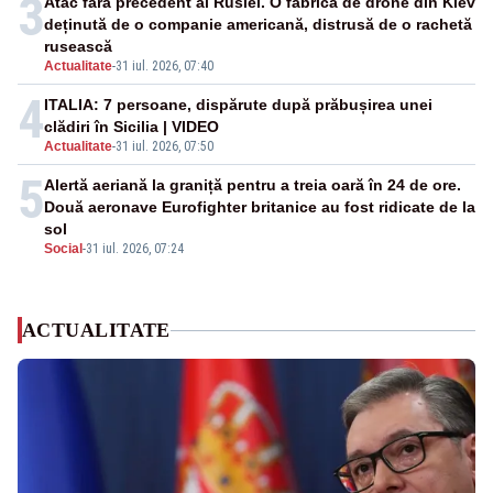
3
Atac fără precedent al Rusiei. O fabrică de drone din Kiev
deținută de o companie americană, distrusă de o rachetă
rusească
Actualitate
-
31 iul. 2026, 07:40
4
ITALIA: 7 persoane, dispărute după prăbușirea unei
clădiri în Sicilia | VIDEO
Actualitate
-
31 iul. 2026, 07:50
5
Alertă aeriană la graniță pentru a treia oară în 24 de ore.
Două aeronave Eurofighter britanice au fost ridicate de la
sol
Social
-
31 iul. 2026, 07:24
ACTUALITATE