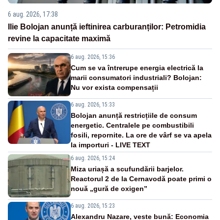
6 aug. 2026, 17:38
Ilie Bolojan anunță ieftinirea carburanților: Petromidia
revine la capacitate maximă
6 aug. 2026, 15:36
Cum se va întrerupe energia electrică la
marii consumatori industriali? Bolojan:
Nu vor exista compensații
6 aug. 2026, 15:33
Bolojan anunță restricțiile de consum
energetic. Centralele pe combustibili
fosili, repornite. La ore de vârf se va apela
la importuri - LIVE TEXT
6 aug. 2026, 15:24
Miza uriașă a scufundării barjelor.
Reactorul 2 de la Cernavodă poate primi o
nouă „gură de oxigen”
6 aug. 2026, 15:23
Alexandru Nazare, veste bună: Economia