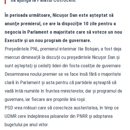
În perioada următoare, Nicușor Dan este aşteptat să
anunţe premierul, ce are la dispoziţie 10 zile pentru a
negocia în Parlament o majoritate care să voteze un nou
Executiv şi un nou program de guvernare.
Preşedintele PNL, premierul interimar Ilie Bolojan, a fost deja
miercuri dimineaţă la discuţii cu preşedintele Nicuşor Dan şi
sunt aşteptaţi şi ceilalţi lideri din fosta coaliţie de guvernare.
Desemnarea noului premier se va face însă fără o majoritate
clară în Parlament și asta pentru că partidele așteaptă să
vadă întâi numirile în fruntea ministerelor, dar și programul de
guvernare, iar fiecare are propriile linii roșii.
PSD vrea măsuri care să corecteze austeritatea, în timp ce
UDMR cere îndeplinirea jaloanelor din PNRR și adoptarea
bugetului pe anul viitor.