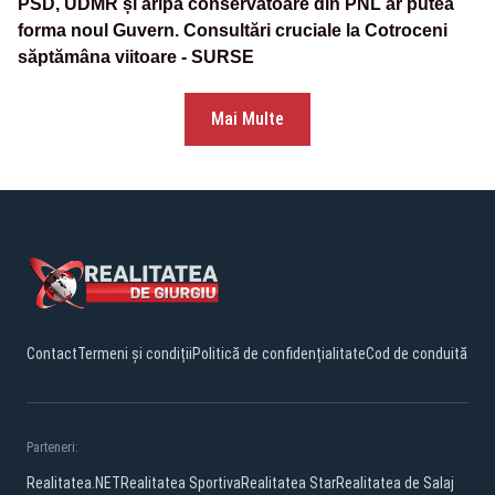
PSD, UDMR și aripa conservatoare din PNL ar putea
forma noul Guvern. Consultări cruciale la Cotroceni
săptămâna viitoare - SURSE
Mai Multe
Contact
Termeni și condiții
Politică de confidențialitate
Cod de conduită
Parteneri:
Realitatea.NET
Realitatea Sportiva
Realitatea Star
Realitatea de Salaj