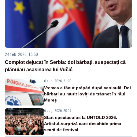
24 feb. 2026, 15:50
Complot dejucat în Serbia: doi bărbați, suspectați că
plănuiau asasinarea lui Vučić
6 aug. 2026, 21:39
Vremea a făcut prăpăd după caniculă. Doi
bărbați au murit loviți de trăsnet în râul
Mureș
6 aug. 2026, 20:17
Start spectaculos la UNTOLD 2026.
Artistul-surpriză care deschide prima
seară de festival