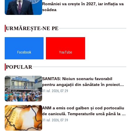
României va crește în 2027, iar inflația va
scădea
URMĂREȘTE-NE PE
Facebook
YouTube
POPULAR
SANITAS: Niciun scenariu favorabil
pentru angajații din sănătate în proiectul
Legii salarizării
31 iul. 2026, 07:29
ANM a emis cod galben și cod portocaliu
de caniculă. Temperaturile urcă până la 38
de grade, iar nopțile devin tropicale
31 iul. 2026, 07:39