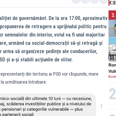
CE
1
aliției de guvernământ. De la ora 17:00, aproximativ
opunerea de retragere a sprijinului politic pentru
or semnalelor din interior, votul va fi unul majoritar
nare, urmând ca social-democrații să-și retragă și
 ar urma să organizeze ședințe ale conducerilor,
 și a-și stabili acțiunile de viitor.
Rom
Vul
i reprezentanți din teritoriu ai PSD vor răspunde, mare
Econ
pun
, la următoarea întrebare.
cun