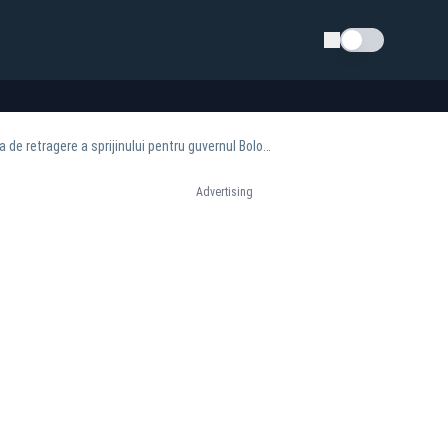
Schimba tema
Ora 17:00 Decizie crucială la PSD. Liderii social-democrații din toată țara votează propunerea de retragere a sprijinului pentru guvernul Bolojan - LIVE TEXT
Advertising