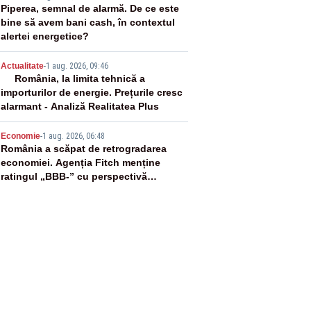
3
Piperea, semnal de alarmă. De ce este
bine să avem bani cash, în contextul
alertei energetice?
4
Actualitate
-
1 aug. 2026, 09:46
România, la limita tehnică a
importurilor de energie. Prețurile cresc
alarmant - Analiză Realitatea Plus
5
Economie
-
1 aug. 2026, 06:48
România a scăpat de retrogradarea
economiei. Agenția Fitch menține
ratingul „BBB-” cu perspectivă
negativă