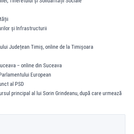
iei, Tineretului și Solidarității Sociale
ății
ilor și Infrastructurii
iului Județean Timiș, online de la Timișoara
Suceava – online din Suceava
 Parlamentului European
junct al PSD
cursul principal al lui Sorin Grindeanu, după care urmează