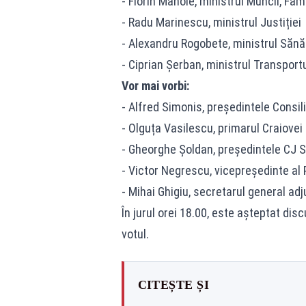
- Florin Manole, ministrul Muncii, Famil
- Radu Marinescu, ministrul Justiției
- Alexandru Rogobete, ministrul Sănăt
- Ciprian Șerban, ministrul Transportur
Vor mai vorbi:
- Alfred Simonis, președintele Consil
- Olguța Vasilescu, primarul Craiovei
- Gheorghe Șoldan, președintele CJ 
- Victor Negrescu, vicepreședinte al
- Mihai Ghigiu, secretarul general ad
În jurul orei 18.00, este așteptat dis
votul.
CITEȘTE ȘI