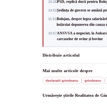
PSD, replică dură pentru Boloj
15:26
Ședința de guvern se amână pen
14:51
Bolojan, despre legea salarizăr
11:51
întârziat depunerea din cauza u
ANSVSA a negociat, la Ankara, 
10:57
carcaselor de ovine și bovine
Distribuie articolul
Mai multe articole despre
declaratii grindeanu
grindeanu
Urmărește știrile Realitatea de Gi