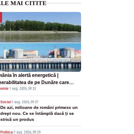
LE MAI CITITE
ânia în alertă energetică |
nerabilitatea de pe Dunăre care
omie
·
1 aug. 2026, 09:32
e în pericol Centrala Cernavodă era
oscută de pe vremea lui Ceaușescu
2
Social
-
1 aug. 2026, 09:37
De azi, milioane de români primesc un
drept nou. Ce se întâmplă dacă ți se
strică un produs
Politica
-
1 aug. 2026, 09:39