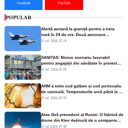
Facebook
YouTube
POPULAR
Alertă aeriană la graniță pentru a treia
oară în 24 de ore. Două aeronave
Eurofighter britanice au fost ridicate de la
31 iul. 2026, 07:24
sol
SANITAS: Niciun scenariu favorabil
pentru angajații din sănătate în proiectul
Legii salarizării
31 iul. 2026, 07:29
ANM a emis cod galben și cod portocaliu
de caniculă. Temperaturile urcă până la 38
de grade, iar nopțile devin tropicale
31 iul. 2026, 07:39
Atac fără precedent al Rusiei. O fabrică de
drone din Kiev deținută de o companie
americană, distrusă de o rachetă
31 iul. 2026, 07:40