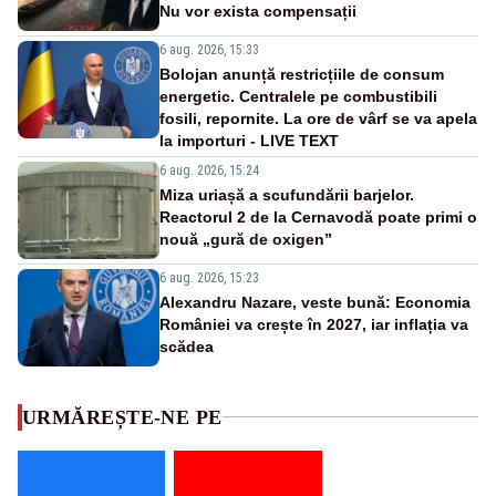
Nu vor exista compensații
6 aug. 2026, 15:33
Bolojan anunță restricțiile de consum
energetic. Centralele pe combustibili
fosili, repornite. La ore de vârf se va apela
la importuri - LIVE TEXT
6 aug. 2026, 15:24
Miza uriașă a scufundării barjelor.
Reactorul 2 de la Cernavodă poate primi o
nouă „gură de oxigen”
6 aug. 2026, 15:23
Alexandru Nazare, veste bună: Economia
României va crește în 2027, iar inflația va
scădea
URMĂREȘTE-NE PE