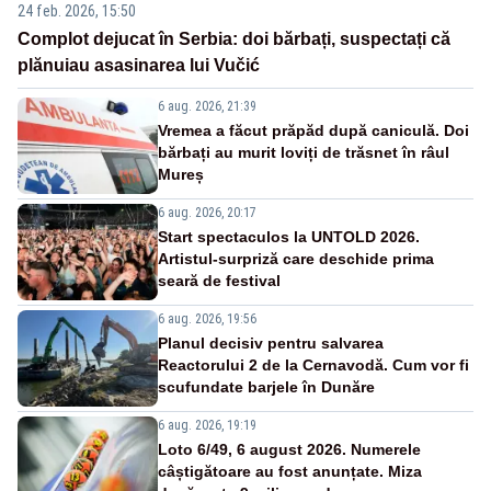
24 feb. 2026, 15:50
Complot dejucat în Serbia: doi bărbați, suspectați că
plănuiau asasinarea lui Vučić
6 aug. 2026, 21:39
Vremea a făcut prăpăd după caniculă. Doi
bărbați au murit loviți de trăsnet în râul
Mureș
6 aug. 2026, 20:17
Start spectaculos la UNTOLD 2026.
Artistul-surpriză care deschide prima
seară de festival
6 aug. 2026, 19:56
Planul decisiv pentru salvarea
Reactorului 2 de la Cernavodă. Cum vor fi
scufundate barjele în Dunăre
6 aug. 2026, 19:19
Loto 6/49, 6 august 2026. Numerele
câștigătoare au fost anunțate. Miza