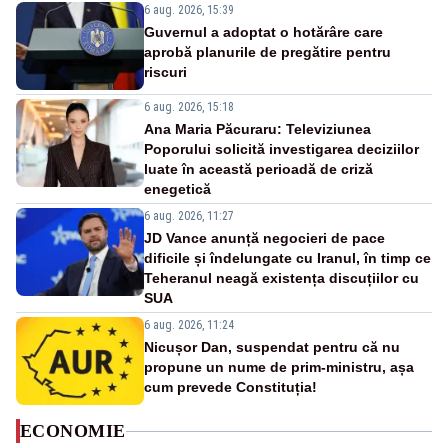
6 aug. 2026, 15:39
Guvernul a adoptat o hotărâre care
aprobă planurile de pregătire pentru
riscuri
6 aug. 2026, 15:18
Ana Maria Păcuraru: Televiziunea
Poporului solicită investigarea deciziilor
luate în această perioadă de criză
enegetică
6 aug. 2026, 11:27
JD Vance anunță negocieri de pace
dificile și îndelungate cu Iranul, în timp ce
Teheranul neagă existența discuțiilor cu
SUA
6 aug. 2026, 11:24
Nicușor Dan, suspendat pentru că nu
propune un nume de prim-ministru, așa
cum prevede Constituția!
ECONOMIE