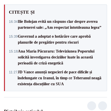
CITEȘTE ȘI
Ilie Bolojan evită un răspuns clar despre averea
16:34
partenerei sale: „Am respectat întotdeauna legea”
Guvernul a adoptat o hotărâre care aprobă
15:39
planurile de pregătire pentru riscuri
Ana Maria Păcuraru: Televiziunea Poporului
15:18
solicită investigarea deciziilor luate în această
perioadă de criză enegetică
JD Vance anunță negocieri de pace dificile și
11:27
îndelungate cu Iranul, în timp ce Teheranul neagă
existența discuțiilor cu SUA