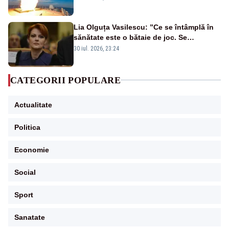
rusească
Lia Olguța Vasilescu: ”Ce se întâmplă în
sănătate este o bătaie de joc. Se
guvernează extraordinar de prost”
30 iul. 2026, 23:24
CATEGORII POPULARE
Actualitate
Politica
Economie
Social
Sport
Sanatate