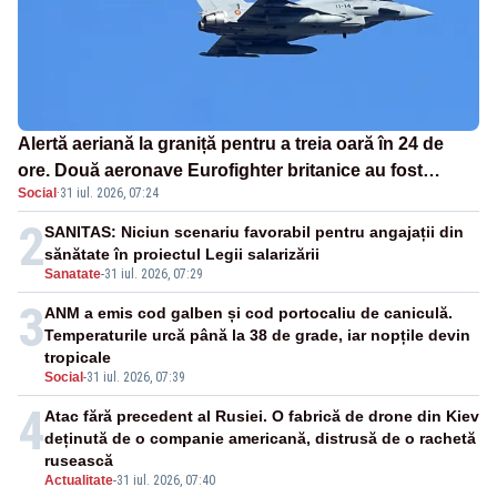
Alertă aeriană la graniță pentru a treia oară în 24 de
ore. Două aeronave Eurofighter britanice au fost
Social
·
31 iul. 2026, 07:24
ridicate de la sol
2
SANITAS: Niciun scenariu favorabil pentru angajații din
sănătate în proiectul Legii salarizării
Sanatate
-
31 iul. 2026, 07:29
3
ANM a emis cod galben și cod portocaliu de caniculă.
Temperaturile urcă până la 38 de grade, iar nopțile devin
tropicale
Social
-
31 iul. 2026, 07:39
4
Atac fără precedent al Rusiei. O fabrică de drone din Kiev
deținută de o companie americană, distrusă de o rachetă
rusească
Actualitate
-
31 iul. 2026, 07:40