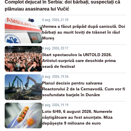
Complot dejucat în Serbia: doi bărbați, suspectați că
plănuiau asasinarea lui Vučić
6 aug. 2026, 21:39
Vremea a făcut prăpăd după caniculă. Doi
bărbați au murit loviți de trăsnet în râul
Mureș
6 aug. 2026, 20:17
Start spectaculos la UNTOLD 2026.
Artistul-surpriză care deschide prima
seară de festival
6 aug. 2026, 19:56
Planul decisiv pentru salvarea
Reactorului 2 de la Cernavodă. Cum vor fi
scufundate barjele în Dunăre
6 aug. 2026, 19:19
Loto 6/49, 6 august 2026. Numerele
câștigătoare au fost anunțate. Miza
depășește 9 milioane de euro