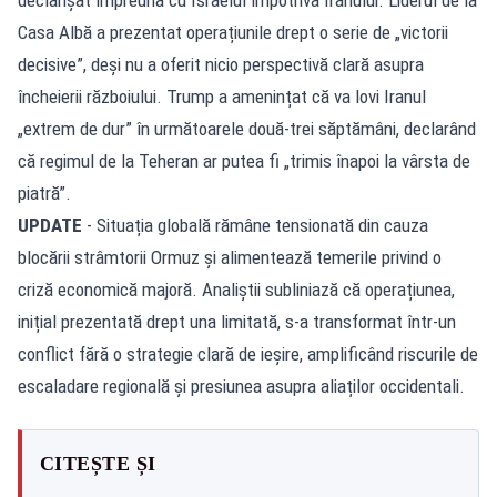
Casa Albă a prezentat operațiunile drept o serie de „victorii
decisive”, deși nu a oferit nicio perspectivă clară asupra
încheierii războiului. Trump a amenințat că va lovi Iranul
„extrem de dur” în următoarele două-trei săptămâni, declarând
că regimul de la Teheran ar putea fi „trimis înapoi la vârsta de
piatră”.
UPDATE
- Situația globală rămâne tensionată din cauza
blocării strâmtorii Ormuz și alimentează temerile privind o
criză economică majoră. Analiștii subliniază că operațiunea,
inițial prezentată drept una limitată, s-a transformat într-un
conflict fără o strategie clară de ieșire, amplificând riscurile de
escaladare regională și presiunea asupra aliaților occidentali.
CITEȘTE ȘI