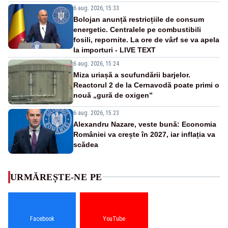
6 aug. 2026, 15:33
Bolojan anunță restricțiile de consum
energetic. Centralele pe combustibili
fosili, repornite. La ore de vârf se va apela
la importuri - LIVE TEXT
6 aug. 2026, 15:24
Miza uriașă a scufundării barjelor.
Reactorul 2 de la Cernavodă poate primi o
nouă „gură de oxigen”
6 aug. 2026, 15:23
Alexandru Nazare, veste bună: Economia
României va crește în 2027, iar inflația va
scădea
URMĂREȘTE-NE PE
Facebook
YouTube