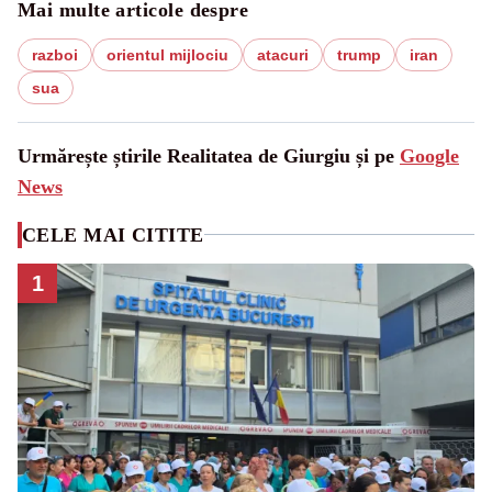
Mai multe articole despre
razboi
orientul mijlociu
atacuri
trump
iran
sua
Urmărește știrile Realitatea de Giurgiu și pe
Google
News
CELE MAI CITITE
1