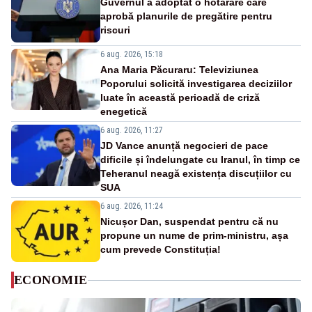
Guvernul a adoptat o hotărâre care
aprobă planurile de pregătire pentru
riscuri
6 aug. 2026, 15:18
Ana Maria Păcuraru: Televiziunea
Poporului solicită investigarea deciziilor
luate în această perioadă de criză
enegetică
6 aug. 2026, 11:27
JD Vance anunță negocieri de pace
dificile și îndelungate cu Iranul, în timp ce
Teheranul neagă existența discuțiilor cu
SUA
6 aug. 2026, 11:24
Nicușor Dan, suspendat pentru că nu
propune un nume de prim-ministru, așa
cum prevede Constituția!
ECONOMIE