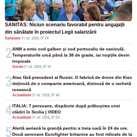
SANITAS: Niciun scenariu favorabil pentru angajații
din sănătate în proiectul Legii salarizării
Sanatate
·
31 iul. 2026, 07:29
2
ANM a emis cod galben și cod portocaliu de caniculă.
Temperaturile urcă până la 38 de grade, iar nopțile devin
tropicale
Social
-
31 iul. 2026, 07:39
3
Atac fără precedent al Rusiei. O fabrică de drone din Kiev
deținută de o companie americană, distrusă de o rachetă
rusească
Actualitate
-
31 iul. 2026, 07:40
4
ITALIA: 7 persoane, dispărute după prăbușirea unei
clădiri în Sicilia | VIDEO
Actualitate
-
31 iul. 2026, 07:50
5
Alertă aeriană la graniță pentru a treia oară în 24 de ore.
Două aeronave Eurofighter britanice au fost ridicate de la