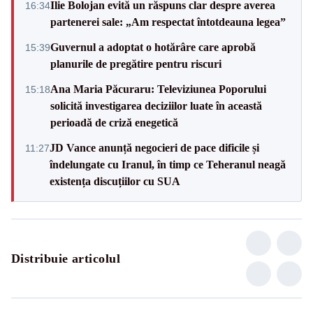
Ilie Bolojan evită un răspuns clar despre averea
16:34
partenerei sale: „Am respectat întotdeauna legea”
Guvernul a adoptat o hotărâre care aprobă
15:39
planurile de pregătire pentru riscuri
Ana Maria Păcuraru: Televiziunea Poporului
15:18
solicită investigarea deciziilor luate în această
perioadă de criză enegetică
JD Vance anunță negocieri de pace dificile și
11:27
îndelungate cu Iranul, în timp ce Teheranul neagă
existența discuțiilor cu SUA
Distribuie articolul