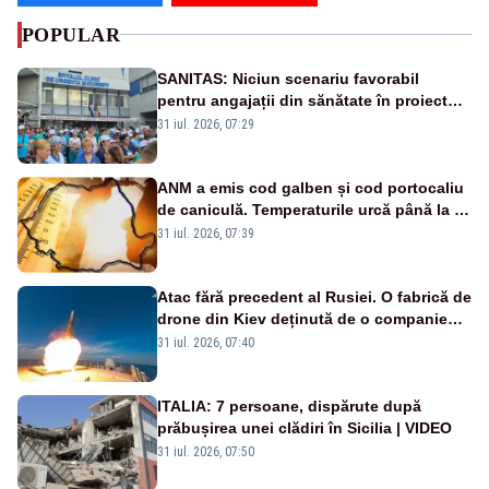
POPULAR
SANITAS: Niciun scenariu favorabil
pentru angajații din sănătate în proiectul
Legii salarizării
31 iul. 2026, 07:29
ANM a emis cod galben și cod portocaliu
de caniculă. Temperaturile urcă până la 38
de grade, iar nopțile devin tropicale
31 iul. 2026, 07:39
Atac fără precedent al Rusiei. O fabrică de
drone din Kiev deținută de o companie
americană, distrusă de o rachetă
31 iul. 2026, 07:40
rusească
ITALIA: 7 persoane, dispărute după
prăbușirea unei clădiri în Sicilia | VIDEO
31 iul. 2026, 07:50