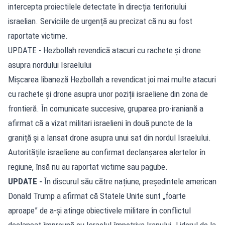
intercepta proiectilele detectate în direcția teritoriului
israelian. Serviciile de urgență au precizat că nu au fost
raportate victime.
UPDATE - Hezbollah revendică atacuri cu rachete și drone
asupra nordului Israelului
Mişcarea libaneză Hezbollah a revendicat joi mai multe atacuri
cu rachete și drone asupra unor poziții israeliene din zona de
frontieră. În comunicate succesive, gruparea pro-iraniană a
afirmat că a vizat militari israelieni în două puncte de la
graniță și a lansat drone asupra unui sat din nordul Israelului.
Autoritățile israeliene au confirmat declanșarea alertelor în
regiune, însă nu au raportat victime sau pagube.
UPDATE -
În discurul său către națiune, președintele american
Donald Trump a afirmat că Statele Unite sunt „foarte
aproape” de a-și atinge obiectivele militare în conflictul
declanșat împreună cu Israelul împotriva Iranului. Liderul de la