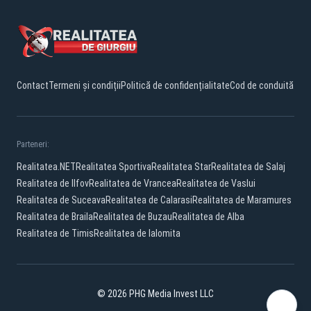
Contact
Termeni și condiții
Politică de confidențialitate
Cod de conduită
Parteneri:
Realitatea.NET
Realitatea Sportiva
Realitatea Star
Realitatea de Salaj
Realitatea de Ilfov
Realitatea de Vrancea
Realitatea de Vaslui
Realitatea de Suceava
Realitatea de Calarasi
Realitatea de Maramures
Realitatea de Braila
Realitatea de Buzau
Realitatea de Alba
Realitatea de Timis
Realitatea de Ialomita
© 2026 PHG Media Invest LLC
Facebook
YouTube