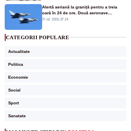
Alertă aeriană la graniță pentru a treia
oară în 24 de ore. Două aeronave
Eurofighter britanice au fost ridicate de la
31 iul. 2026, 07:24
sol
CATEGORII POPULARE
Actualitate
Politica
Economie
Social
Sport
Sanatate