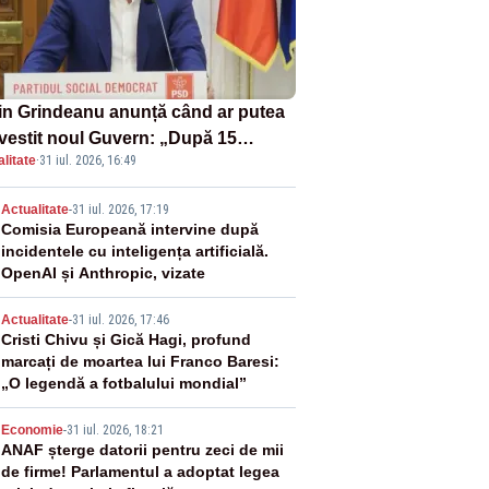
in Grindeanu anunță când ar putea
învestit noul Guvern: „După 15
litate
·
31 iul. 2026, 16:49
ust sunt șanse mai mari”
2
Actualitate
-
31 iul. 2026, 17:19
Comisia Europeană intervine după
incidentele cu inteligența artificială.
OpenAI și Anthropic, vizate
3
Actualitate
-
31 iul. 2026, 17:46
Cristi Chivu și Gică Hagi, profund
marcați de moartea lui Franco Baresi:
„O legendă a fotbalului mondial”
4
Economie
-
31 iul. 2026, 18:21
ANAF șterge datorii pentru zeci de mii
de firme! Parlamentul a adoptat legea