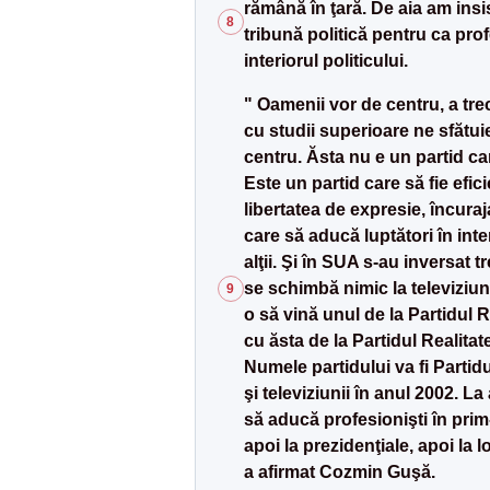
rămână în ţară. De aia am insis
8
tribună politică pentru ca prof
interiorul politicului.
" Oamenii vor de centru, a tre
cu studii superioare ne sfătui
centru. Ăsta nu e un partid ca
Este un partid care să fie efic
libertatea de expresie, încuraj
care să aducă luptători în inter
alţii. Şi în SUA s-au inversat t
se schimbă nimic la televiziun
9
o să vină unul de la Partidul R
cu ăsta de la Partidul Realitat
Numele partidului va fi Partidu
şi televiziunii în anul 2002. La
să aducă profesionişti în prim
apoi la prezidenţiale, apoi la l
a afirmat Cozmin Guşă.