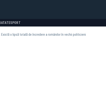
NATATE
SPORT
xistă o lipsă totală de încredere a românilor în vechii politicieni