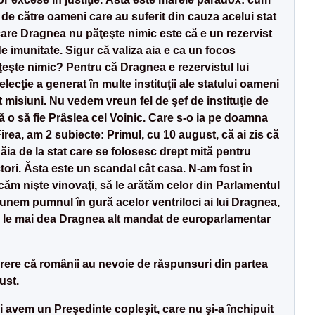
i de către oameni care au suferit din cauza acelui stat
care Dragnea nu păţeşte nimic este că e un rezervist
 de imunitate. Sigur că valiza aia e ca un focos
eşte nimic? Pentru că Dragnea e rezervistul lui
ecţie a generat în multe instituţii ale statului oameni
misiuni. Nu vedem vreun fel de şef de instituţie de
 o să fie Prâslea cel Voinic. Care s-o ia pe doamna
irea, am 2 subiecte: Primul, cu 10 august, că ai zis că
nii ăia de la stat care se folosesc drept mită pentru
ctori. Ăsta este un scandal cât casa. N-am fost în
icăm nişte vinovaţi, să le arătăm celor din Parlamentul
nem pumnul în gură acelor ventriloci ai lui Dragnea,
să le mai dea Dragnea alt mandat de europarlamentar
ărere că românii au nevoie de răspunsuri din partea
ust.
 avem un Preşedinte copleşit, care nu şi-a închipuit