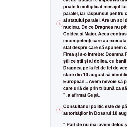
poate fi multiplicat mesajul lu
paralel, iar răspunsul pentru 
al statului paralel. Are un soi
4
nuclear. De ce Dragnea nu păţ
Coldea şi Maior. Acea contrasel
incompetenţi care au executat 
stat despre care să spunem că
Firea şi s-o întrebe: Doamna F
ştii ce ştii şi al doilea, cu ba
Dragnea pe la fel de fel de ve
stare din 10 august să identif
European... Avem nevoie să pu
care urlă de prin tribună ca 
", a afirmat Guşă.
Consultanul politic este de p
5
autorităţilor în Dosarul 10 aug
" Partide nu mai avem deloc şi