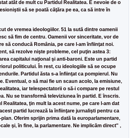
tat atât de mult cu Partidul Realitatea. E nevoie de o
esioniştii să se poată căţăra pe ea, ca să intre în
cut de vremea ideologiilor. 51 la sută dintre oamenii
esc să fim de centru. Oamenii vor sinceritate, vor de
re să conducă România, pe care l-am înfiinţat noi.
ient, să rezolve nişte probleme, cel puţin astea 3:
area capitalui naţional şi anti-baroni. Este un partid
iorul politicului. În rest, cu ideologiile să se ocupe
rendurile. Partidul ăsta s-a înfiinţat ca pompierul. Nu
e. Eventual, o să mai fie un scaun acolo, la emisiune,
ealitatea, iar telespectatorii o să-i compare pe restul
ea. Nu se transformă televiziunea în partid. E înscris.
l Realitatea, ţin mult la acest nume, pe care l-am dat
 acest partid lucrează la înfiinţare jurnalişti pentru ca
-plan. Oferim sprijin prima dată la europarlamentare,
ocale şi, în fine, la parlamentare. Ne implicăm direct" ,