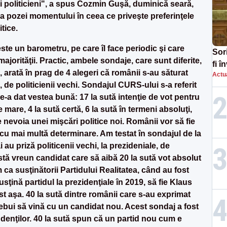
i politicieni", a spus Cozmin Guşă, duminică seară,
ă a pozei momentului în ceea ce priveşte preferinţele
tice.
ste un barometru, pe care îl face periodic şi care
Sor
ajorităţii. Practic, ambele sondaje, care sunt diferite,
fi 
, arată în prag de 4 alegeri că românii s-au săturat
Actua
aug
 de politicienii vechi. Sondajul CURS-ului s-a referit
ne-a dat vestea bună: 17 la sută intenţie de vot pentru
mare, 4 la sută certă, 6 la sută în termeni absoluţi,
nevoia unei mişcări politice noi. Românii vor să fie
i cu mai multă determinare. Am testat în sondajul de la
u priză politicenii vechi, la prezideniale, de
stă vreun candidat care să aibă 20 la sută vot absolut
a susţinătorii Partidului Realitatea, când au fost
usţină partidul la prezidenţiale în 2019, să fie Klaus
st aşa. 40 la sută dintre românii care s-au exprimat
rebui să vină cu un candidat nou. Acest sondaj a fost
denţilor. 40 la sută spun că un partid nou cum e