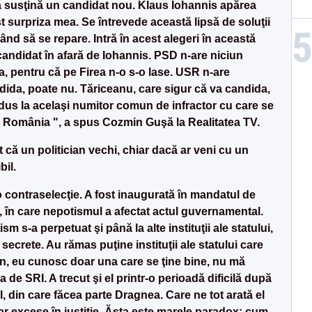
să susţină un candidat nou. Klaus Iohannis apărea
st surpriza mea. Se întrevede această lipsă de soluţii
când să se repare. Intră în acest alegeri în această
 candidat în afară de Iohannis. PSD n-are niciun
, pentru că pe Firea n-o s-o lase. USR n-are
dida, poate nu. Tăriceanu, care sigur că va candida,
 adus la acelaşi numitor comun de infractor cu care se
in România ", a spus Cozmin Guşă la Realitatea TV.
t că un politician vechi, chiar dacă ar veni cu un
bil.
st o contraselecţie. A fost inaugurată în mandatul de
u, în care nepotismul a afectat actul guvernamental.
m s-a perpetuat şi până la alte instituţii ale statului,
 secrete. Au rămas puţine instituţii ale statului care
ţin, eu cunosc doar una care se ţine bine, nu mă
 de SRI. A trecut şi el printr-o perioadă dificilă după
l, din care făcea parte Dragnea. Care ne tot arată el
or excese în justiţie. Ăsta este marele paradox: cum