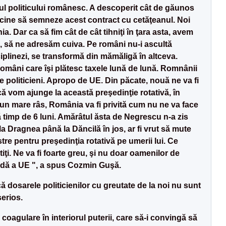
rul politicului românesc. A descoperit cât de găunos
e cine să semneze acest contract cu cetăţeanul. Noi
 Dar ca să fim cât de cât tihniţi în ţara asta, avem
e, să ne adresăm cuiva. Pe români nu-i ascultă
iplinezi, se transformă din mămăligă în altceva.
omâni care îşi plătesc taxele lună de lună. Romnânii
e politicieni. Apropo de UE. Din păcate, nouă ne va fi
ă vom ajunge la această preşedinţie rotativă, în
 un mare râs, România va fi privită cum nu ne va face
 timp de 6 luni. Amărâtul ăsta de Negrescu n-a zis
la Dragnea până la Dăncilă în jos, ar fi vrut să mute
tre pentru preşedinţia rotativă pe umerii lui. Ce
i. Ne va fi foarte greu, şi nu doar oamenilor de
oadă a UE ", a spus Cozmin Guşă.
dosarele politicienilor cu greutate de la noi nu sunt
serios.
coagulare în interiorul puterii, care să-i convingă să