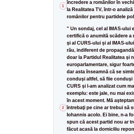
încredere a românilor în vechi
1
la Realitatea TV, într-o analiz
românilor pentru partidele poli
" Un sondaj, cel al IMAS-ului e
certifică o anumită scădere a m
şi al CURS-ului şi al IMAS-ului
rău, indiferent de propagandă,
doar la Partidul Realitatea şi 
europarlamentare, sigur foarte 
dar asta înseamnă că se simte 
conduşi altfel, să fiie conduş
CURS şi l-am analizat cum mai a
exemplu: este jale, nu mai exi
în acest moment. Mă aşteptam c
întrebaţi pe cine ar trebui să s
2
Iohannis acolo. Ei bine, n-a fo
spun că acest partid nou ar t
făcut acasă la domiciliu repon