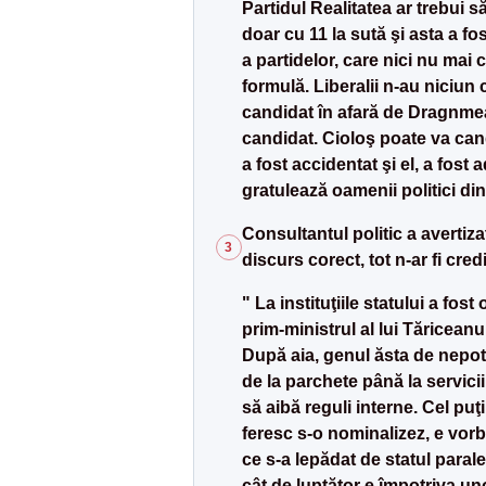
Partidul Realitatea ar trebui 
doar cu 11 la sută şi asta a fo
a partidelor, care nici nu mai 
formulă. Liberalii n-au niciun
candidat în afară de Dragnmea
candidat. Cioloş poate va can
a fost accidentat şi el, a fost
gratulează oamenii politici d
Consultantul politic a avertiza
3
discurs corect, tot n-ar fi credi
" La instituţiile statului a fo
prim-ministrul al lui Tăricean
După aia, genul ăsta de nepotis
de la parchete până la servicii
să aibă reguli interne. Cel pu
feresc s-o nominalizez, e vorba
ce s-a lepădat de statul parale
cât de luptător e împotriva un