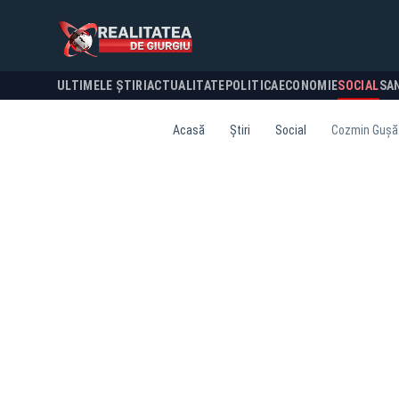
ULTIMELE ȘTIRI
ACTUALITATE
POLITICA
ECONOMIE
SOCIAL
SA
Acasă
Știri
Social
Cozmin Guşă: E