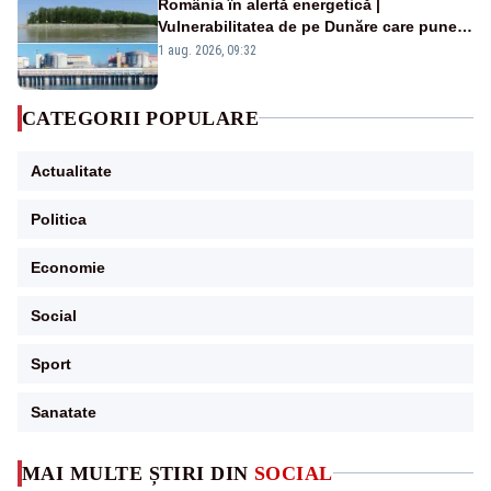
România în alertă energetică |
Vulnerabilitatea de pe Dunăre care pune
în pericol Centrala Cernavodă era
1 aug. 2026, 09:32
cunoscută de pe vremea lui Ceaușescu
CATEGORII POPULARE
Actualitate
Politica
Economie
Social
Sport
Sanatate
MAI MULTE ȘTIRI DIN
SOCIAL