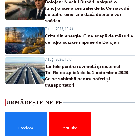
Bolojan: Nivelul Dunării asigură o
funcționare a centralei de la Cernavodă
de patru-cinci zile dacă debitele vor
scădea
7 aug. 2026, 10:43
Criza din energie. Cine scapă de măsurile
de raționalizare impuse de Bolojan
7 aug. 2026, 10:01
Tarifele pentru rovinietă și sistemul
TollRo se aplică de la 1 octombrie 2026.
Ce se schimbă pentru șoferi și
transportatori
URMĂREȘTE-NE PE
Facebook
YouTube