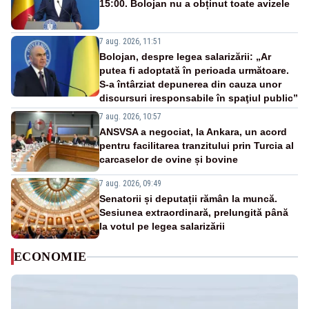
15:00. Bolojan nu a obținut toate avizele
7 aug. 2026, 11:51
Bolojan, despre legea salarizării: „Ar
putea fi adoptată în perioada următoare.
S-a întârziat depunerea din cauza unor
discursuri iresponsabile în spaţiul public”
7 aug. 2026, 10:57
ANSVSA a negociat, la Ankara, un acord
pentru facilitarea tranzitului prin Turcia al
carcaselor de ovine și bovine
7 aug. 2026, 09:49
Senatorii și deputații rămân la muncă.
Sesiunea extraordinară, prelungită până
la votul pe legea salarizării
ECONOMIE