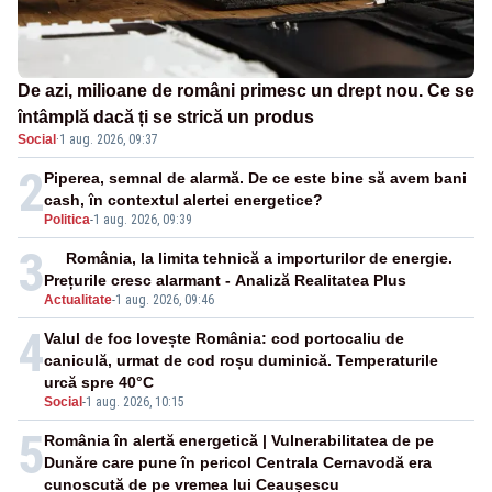
De azi, milioane de români primesc un drept nou. Ce se
întâmplă dacă ți se strică un produs
Social
·
1 aug. 2026, 09:37
2
Piperea, semnal de alarmă. De ce este bine să avem bani
cash, în contextul alertei energetice?
Politica
-
1 aug. 2026, 09:39
3
România, la limita tehnică a importurilor de energie.
Prețurile cresc alarmant - Analiză Realitatea Plus
Actualitate
-
1 aug. 2026, 09:46
4
Valul de foc lovește România: cod portocaliu de
caniculă, urmat de cod roșu duminică. Temperaturile
urcă spre 40°C
Social
-
1 aug. 2026, 10:15
5
România în alertă energetică | Vulnerabilitatea de pe
Dunăre care pune în pericol Centrala Cernavodă era
cunoscută de pe vremea lui Ceaușescu