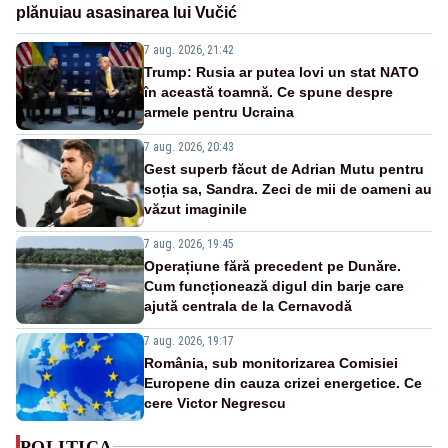
plănuiau asasinarea lui Vučić
7 aug. 2026, 21:42
Trump: Rusia ar putea lovi un stat NATO
în această toamnă. Ce spune despre
armele pentru Ucraina
7 aug. 2026, 20:43
Gest superb făcut de Adrian Mutu pentru
soția sa, Sandra. Zeci de mii de oameni au
văzut imaginile
7 aug. 2026, 19:45
Operațiune fără precedent pe Dunăre.
Cum funcționează digul din barje care
ajută centrala de la Cernavodă
7 aug. 2026, 19:17
România, sub monitorizarea Comisiei
Europene din cauza crizei energetice. Ce
cere Victor Negrescu
POLITICA