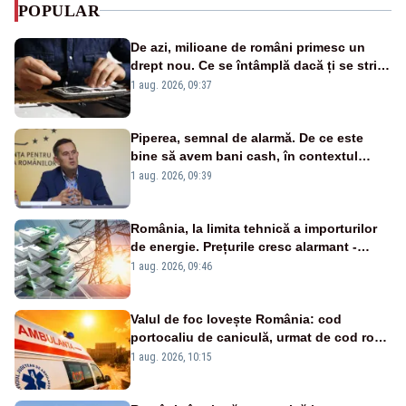
POPULAR
De azi, milioane de români primesc un
drept nou. Ce se întâmplă dacă ți se strică
un produs
1 aug. 2026, 09:37
Piperea, semnal de alarmă. De ce este
bine să avem bani cash, în contextul
alertei energetice?
1 aug. 2026, 09:39
România, la limita tehnică a importurilor
de energie. Prețurile cresc alarmant -
Analiză Realitatea Plus
1 aug. 2026, 09:46
Valul de foc lovește România: cod
portocaliu de caniculă, urmat de cod roșu
duminică. Temperaturile urcă spre 40°C
1 aug. 2026, 10:15