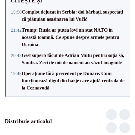
CITEȘTE ȘI
Complot dejucat în Serbia: doi bărbați, suspectați
15:50
că plănuiau asasinarea lui Vučić
Trump: Rusia ar putea lovi un stat NATO în
21:42
această toamnă. Ce spune despre armele pentru
Ucraina
Gest superb făcut de Adrian Mutu pentru soția sa,
20:43
Sandra. Zeci de mii de oameni au văzut imaginile
Operațiune fără precedent pe Dunăre. Cum
19:45
funcționează digul din barje care ajută centrala de
la Cernavodă
Distribuie articolul