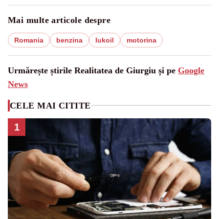
Mai multe articole despre
Romania
benzina
lukoil
motorina
Urmărește știrile Realitatea de Giurgiu și pe
Google
News
CELE MAI CITITE
1