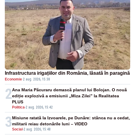
Infrastructura irigațiilor din România, lăsată în paragină
Economie
·
2 aug. 2026, 15:38
2
Ana Maria Păcuraru demască planul lui Bolojan. O nouă
ediție explozivă a emisiunii „Miza Zilei” la Realitatea
PLUS
Politica
-
2 aug. 2026, 15:42
3
Misiune ratată la Izvoarele, pe Dunăre: stânca nu a cedat,
militarii reiau detonările luni – VIDEO
Social
-
2 aug. 2026, 15:48