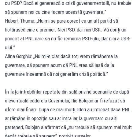
cu PSD? Dacă ei generează o criză guvernamentală, nu trebuie
să spunem noi cu cine facem această guvernare.”
Hubert Thuma: „Nu mi se pare corect ca un alt partid să
hotărască cine e premier. Nici PSD, dar nici USR. Vă doriți un
proiect al PNL care să nu fie remorca PSD-ului, dar nici a USR-
ului.”
Alina Gorghiu: „Nu mi-e clar dacă toți vrem rămânerea la
guvernare, să spunem acum că PNL vrea să iasă de la
guvernare înseamnă că noi generăm criză politică.”
În fața întrebărilor repetate din sală privind scenariile de după
o eventuală cădere a Guvernului, Ilie Bolojan ar fi refuzat să
ofere clarificări. După ce mai mulți lideri au întrebat dacă PNL
ar rămâne în opoziție sau ar intra iar la guvernare cu alți
parteneri, Bolojan a afirmat că „nu trebuie să spunem mai mult
decât trebuie să spunem”, potrivit surselor.