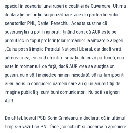
special în scenariul unei ruperi a coaliției de Guvernare. Ultima
declarație cel puțin surprinzătoare vine din partea liderului
senatorilor PNL, Daniel Fenechiu. Acesta susține că
suveraniștii nu pot fi ignorați, ținând cont că AUR este pe
primul loc în topul preferințelor românilor la viitoarele alegeri.
„Eu nu pot să implic Patridul Național Liberal, dar dacă vreti
părerea mea, eu cred că într o situație de criză profundă, cum
este în momentul de față, dacă AUR vrea sa susțină un
guvern, nu o să-l impiedice nimeni niciodată, să nu fim ipocriți.
Și-au adus în conducere oameni care au și un anumit tip de
imagine publică și sunt buni comunicatori. Nu poti sa ignori
AUR.
De altfel, liderul PSD, Sorin Grindeanu, a declarat că în ultimul
timp s-a văzut că PNL face „cu ochiul” și încearcă o apropiere