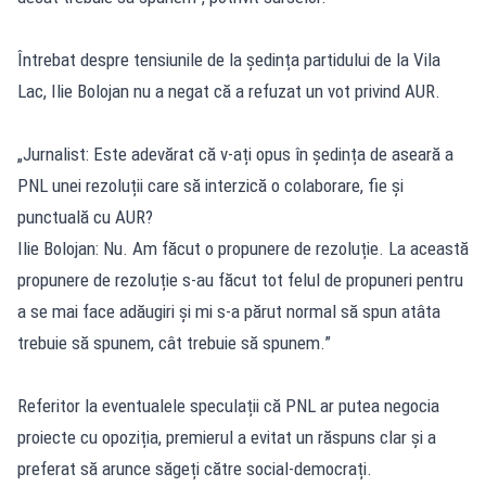
Întrebat despre tensiunile de la ședința partidului de la Vila
Lac, Ilie Bolojan nu a negat că a refuzat un vot privind AUR.
„Jurnalist: Este adevărat că v-ați opus în ședința de aseară a
PNL unei rezoluții care să interzică o colaborare, fie și
punctuală cu AUR?
Ilie Bolojan: Nu. Am făcut o propunere de rezoluție. La această
propunere de rezoluție s-au făcut tot felul de propuneri pentru
a se mai face adăugiri și mi s-a părut normal să spun atâta
trebuie să spunem, cât trebuie să spunem.”
Referitor la eventualele speculații că PNL ar putea negocia
proiecte cu opoziția, premierul a evitat un răspuns clar și a
preferat să arunce săgeți către social-democrați.