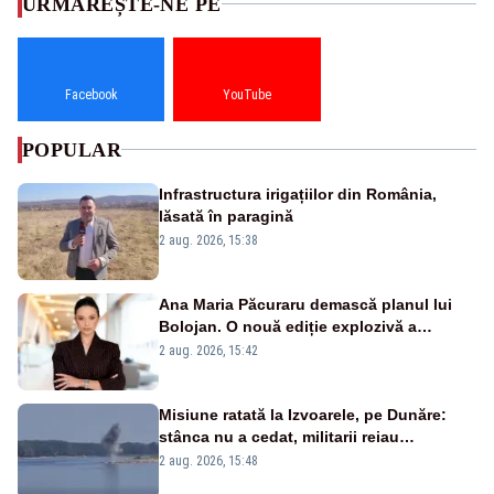
URMĂREȘTE-NE PE
Facebook
YouTube
POPULAR
Infrastructura irigațiilor din România,
lăsată în paragină
2 aug. 2026, 15:38
Ana Maria Păcuraru demască planul lui
Bolojan. O nouă ediție explozivă a
emisiunii „Miza Zilei” la Realitatea PLUS
2 aug. 2026, 15:42
Misiune ratată la Izvoarele, pe Dunăre:
stânca nu a cedat, militarii reiau
detonările luni – VIDEO
2 aug. 2026, 15:48