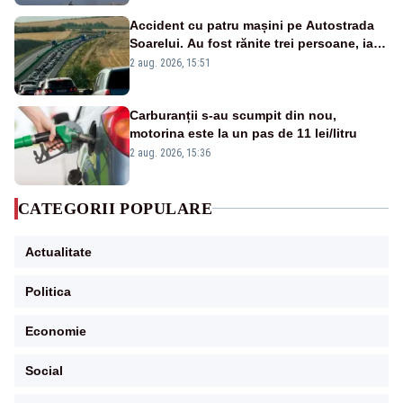
Accident cu patru mașini pe Autostrada
Soarelui. Au fost rănite trei persoane, iar
traficul se desfășoară cu dificultate
2 aug. 2026, 15:51
Carburanții s-au scumpit din nou,
motorina este la un pas de 11 lei/litru
2 aug. 2026, 15:36
CATEGORII POPULARE
Actualitate
Politica
Economie
Social