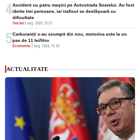
4
Accident cu patru mașini pe Autostrada Soarelui. Au fost
rănite trei persoane, iar traficul se desfășoară cu
dificultate
Social
-
2 aug. 2026, 15:51
5
Carburanții s-au scumpit din nou, motorina este la un
pas de 11 lei/litru
Economie
-
2 aug. 2026, 15:36
ACTUALITATE