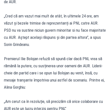
de AUR.
„Cred că am vazut mai mult de atât, în ultimele 24 ore, am
văzut și bezele trimise de reprezentanți ai PNL catre AUR.
PSD nu va sustine niciun guvern minoritar si nu face majoritate
cu AUR. Aștept același răspuns și din partea altora”, a spus
Sorin Grindeanu.
Premierul Ilie Bolojan refuză să spună clar dacă PNL vrea să
rămână la putere, cu susținerea unor oameni din AUR. Liderii-
cheie din partid care i se opun lui Bolojan au venit, însă, cu
mesaje tranșante împotriva unui astfel de scenariu. Printre ei,
Alina Gorghiu:
„Am cerut ca în rezoluție, să precizăm că orice colaborare cu
AUR este un lucru interzis pentru PNL”