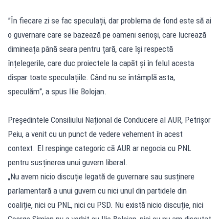
”În fiecare zi se fac speculații, dar problema de fond este să ai
o guvernare care se bazează pe oameni serioși, care lucrează
dimineața până seara pentru țară, care își respectă
înțelegerile, care duc proiectele la capăt și în felul acesta
dispar toate speculațiile. Când nu se întâmplă asta,
speculăm”, a spus Ilie Bolojan.
Președintele Consiliului Național de Conducere al AUR, Petrișor
Peiu, a venit cu un punct de vedere vehement în acest
context. El respinge categoric că AUR ar negocia cu PNL
pentru susținerea unui guvern liberal.
„Nu avem nicio discuție legată de guvernare sau susținere
parlamentară a unui guvern cu nici unul din partidele din
coaliție, nici cu PNL, nici cu PSD. Nu există nicio discuție, nici
George Simion nu a vorbit cu Ilie Bolojan, nici eu nu am discutat