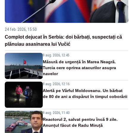
24 feb. 2026, 15:50
Complot dejucat în Serbia: doi bărbați, suspectați că
plănuiau asasinarea lui Vučić
9 aug. 2026, 12:45
Măsură de urgență în Marea Neagră.
Turcia cere oprirea atacurilor asupra
navelor
9 aug. 2026, 12:16
Alertă pe Vârful Moldoveanu. Un bărbat
de 80 de ani a dispărut în timpul coborârii
9 aug. 2026, 11:40
Reactorul 2, salvat pentru încă 9 zile.
Anunțul făcut de Radu Miruță