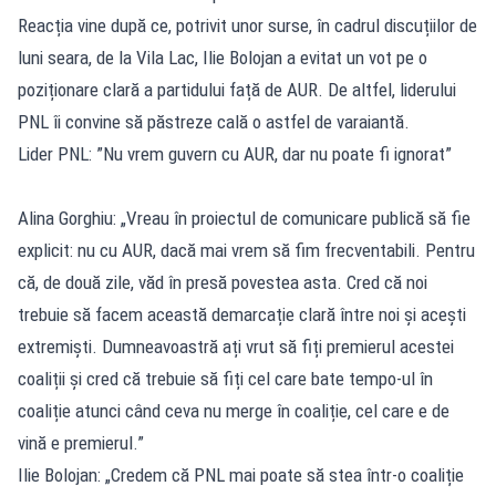
Reacția vine după ce, potrivit unor surse, în cadrul discuțiilor de
luni seara, de la Vila Lac, Ilie Bolojan a evitat un vot pe o
poziționare clară a partidului față de AUR. De altfel, liderului
PNL îi convine să păstreze cală o astfel de varaiantă.
Lider PNL: ”Nu vrem guvern cu AUR, dar nu poate fi ignorat”
Alina Gorghiu: „Vreau în proiectul de comunicare publică să fie
explicit: nu cu AUR, dacă mai vrem să fim frecventabili. Pentru
că, de două zile, văd în presă povestea asta. Cred că noi
trebuie să facem această demarcație clară între noi și acești
extremiști. Dumneavoastră ați vrut să fiți premierul acestei
coaliții și cred că trebuie să fiți cel care bate tempo-ul în
coaliție atunci când ceva nu merge în coaliție, cel care e de
vină e premierul.”
Ilie Bolojan: „Credem că PNL mai poate să stea într-o coaliție