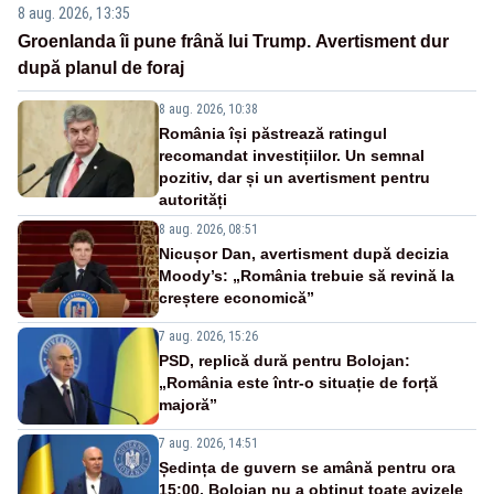
8 aug. 2026, 13:35
Groenlanda îi pune frână lui Trump. Avertisment dur
după planul de foraj
8 aug. 2026, 10:38
România își păstrează ratingul
recomandat investițiilor. Un semnal
pozitiv, dar și un avertisment pentru
autorități
8 aug. 2026, 08:51
Nicușor Dan, avertisment după decizia
Moody’s: „România trebuie să revină la
creștere economică”
7 aug. 2026, 15:26
PSD, replică dură pentru Bolojan:
„România este într-o situație de forță
majoră”
7 aug. 2026, 14:51
Ședința de guvern se amână pentru ora
15:00. Bolojan nu a obținut toate avizele