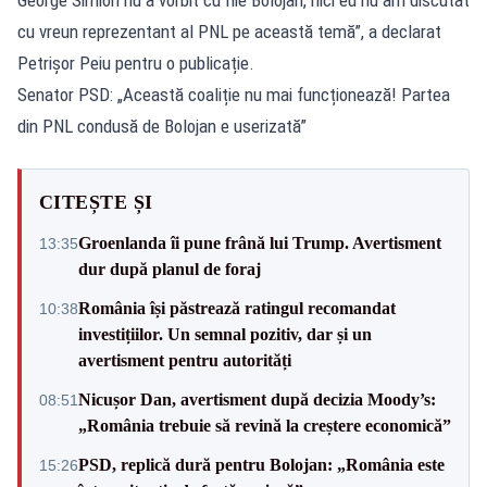
cu vreun reprezentant al PNL pe această temă”, a declarat
Petrișor Peiu pentru o publicație.
Senator PSD: „Această coaliție nu mai funcționează! Partea
din PNL condusă de Bolojan e userizată”
CITEȘTE ȘI
Groenlanda îi pune frână lui Trump. Avertisment
13:35
dur după planul de foraj
România își păstrează ratingul recomandat
10:38
investițiilor. Un semnal pozitiv, dar și un
avertisment pentru autorități
Nicușor Dan, avertisment după decizia Moody’s:
08:51
„România trebuie să revină la creștere economică”
PSD, replică dură pentru Bolojan: „România este
15:26