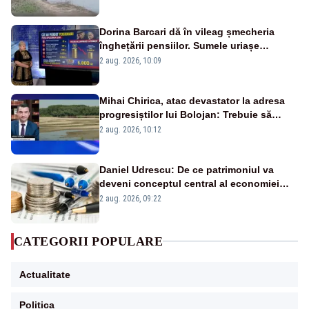
fluviului - IMAGINI AERIENE
Dorina Barcari dă în vileag șmecheria
înghețării pensiilor. Sumele uriașe
pierdute de fiecare român
2 aug. 2026, 10:09
Mihai Chirica, atac devastator la adresa
progresiștilor lui Bolojan: Trebuie să
protejăm și natura, dar nu șținem omaneii
2 aug. 2026, 10:12
în stare permanentă de alertă
Daniel Udrescu: De ce patrimoniul va
deveni conceptul central al economiei
viitoare?
2 aug. 2026, 09:22
CATEGORII POPULARE
Actualitate
Politica