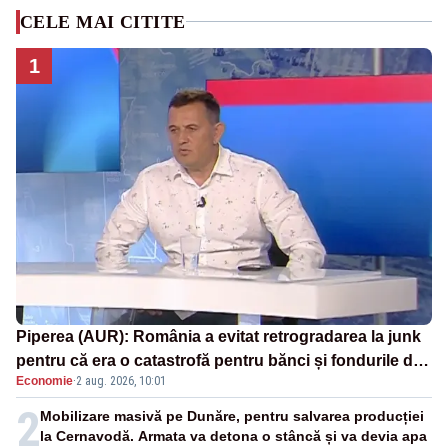
CELE MAI CITITE
1
Piperea (AUR): România a evitat retrogradarea la junk
pentru că era o catastrofă pentru bănci și fondurile de
Economie
·
2 aug. 2026, 10:01
pensii
2
Mobilizare masivă pe Dunăre, pentru salvarea producției
la Cernavodă. Armata va detona o stâncă și va devia apa