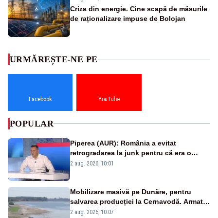
Criza din energie. Cine scapă de măsurile
de raționalizare impuse de Bolojan
URMĂREȘTE-NE PE
Facebook
YouTube
POPULAR
Piperea (AUR): România a evitat
retrogradarea la junk pentru că era o
catastrofă pentru bănci și fondurile de
2 aug. 2026, 10:01
pensii
Mobilizare masivă pe Dunăre, pentru
salvarea producției la Cernavodă. Armata
va detona o stâncă și va devia apa
2 aug. 2026, 10:07