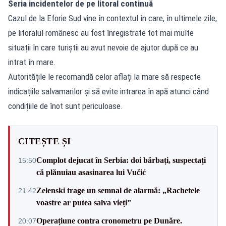
Seria incidentelor de pe litoral continuă
Cazul de la Eforie Sud vine în contextul în care, în ultimele zile,
pe litoralul românesc au fost înregistrate tot mai multe
situații în care turiștii au avut nevoie de ajutor după ce au
intrat în mare.
Autoritățile le recomandă celor aflați la mare să respecte
indicațiile salvamarilor și să evite intrarea în apă atunci când
condițiile de înot sunt periculoase.
CITEȘTE ȘI
Complot dejucat în Serbia: doi bărbați, suspectați
15:50
că plănuiau asasinarea lui Vučić
Zelenski trage un semnal de alarmă: „Rachetele
21:42
voastre ar putea salva vieți”
Operațiune contra cronometru pe Dunăre.
20:07