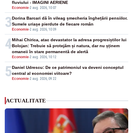
fluviului - IMAGINI AERIENE
Economie
-
2 aug. 2026, 10:07
3
Dorina Barcari dă în vileag șmecheria înghețării pensiilor.
Sumele uriașe pierdute de fiecare român
Economie
-
2 aug. 2026, 10:09
4
Mihai Chirica, atac devastator la adresa progresiștilor lui
Bolojan: Trebuie să protejăm și natura, dar nu șținem
omaneii în stare permanentă de alertă
Economie
-
2 aug. 2026, 10:12
5
Daniel Udrescu: De ce patrimoniul va deveni conceptul
central al economiei viitoare?
Economie
-
2 aug. 2026, 09:22
ACTUALITATE