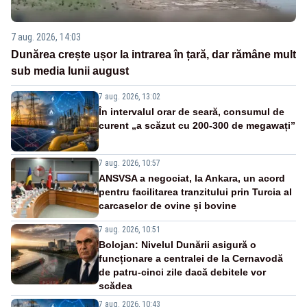
7 aug. 2026, 14:03
Dunărea crește ușor la intrarea în țară, dar rămâne mult
sub media lunii august
7 aug. 2026, 13:02
În intervalul orar de seară, consumul de
curent „a scăzut cu 200-300 de megawați”
7 aug. 2026, 10:57
ANSVSA a negociat, la Ankara, un acord
pentru facilitarea tranzitului prin Turcia al
carcaselor de ovine și bovine
7 aug. 2026, 10:51
Bolojan: Nivelul Dunării asigură o
funcționare a centralei de la Cernavodă
de patru-cinci zile dacă debitele vor
scădea
7 aug. 2026, 10:43