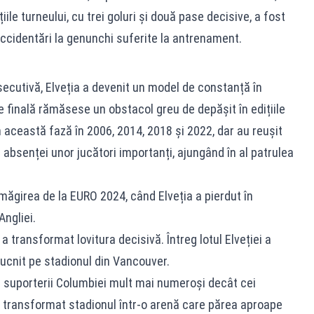
iile turneului, cu trei goluri și două pase decisive, a fost
accidentări la genunchi suferite la antrenament.
ecutivă, Elveția a devenit un model de constanță în
de finală rămăsese un obstacol greu de depășit în edițiile
în această fază în 2006, 2014, 2018 și 2022, dar au reușit
absenței unor jucători importanți, ajungând în al patrulea
amăgirea de la EURO 2024, când Elveția a pierdut în
Angliei.
 transformat lovitura decisivă. Întreg lotul Elveției a
bucnit pe stadionul din Vancouver.
u suporterii Columbiei mult mai numeroși decât cei
 a transformat stadionul într-o arenă care părea aproape