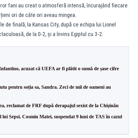
ror fani au creat o atmosferă intensă, încurajând fiecare
țieni ori de câte ori aveau mingea.
ile de finală, la Kansas City, după ce
echipa lui Lionel
taculoasă, de la 0-2, și a învins Egiptul cu 3-2
.
nfantino, acuzat că UEFA ar fi plătit o sumă de șase cifre
tu pentru soția sa, Sandra. Zeci de mii de oameni au
a, reclamat de FRF după derapajul sexist de la Chișinău
 lui Sepsi. Cosmin Matei, suspendat 9 luni de TAS în cazul