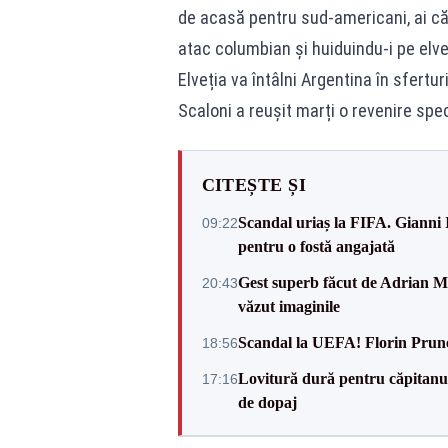
de acasă pentru sud-americani, ai că
atac columbian și huiduindu-i pe elve
Elveția va întâlni Argentina în sfertur
Scaloni a reușit marți o revenire spec
CITEȘTE ȘI
Scandal uriaș la FIFA. Gianni I
09:22
pentru o fostă angajată
Gest superb făcut de Adrian Mu
20:43
văzut imaginile
Scandal la UEFA! Florin Prune
18:56
Lovitură dură pentru căpitanul
17:16
de dopaj