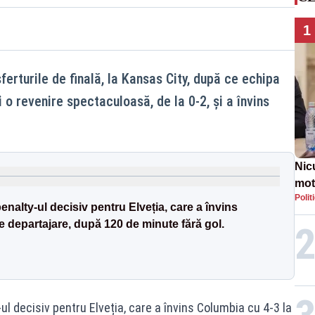
1
sferturile de finală, la Kansas City, după ce echipa
i o revenire spectaculoasă, de la 0-2, și a învins
Nic
mot
Polit
de ț
alty-ul decisiv pentru Elveția, care a învins
Guv
de departajare, după 120 de minute fără gol.
 decisiv pentru Elveția, care a învins Columbia cu 4-3 la