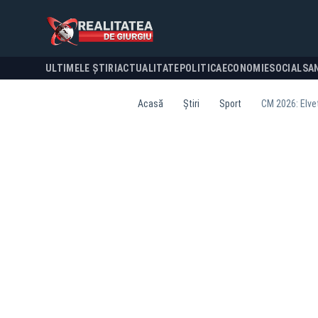
ULTIMELE ȘTIRI
ACTUALITATE
POLITICA
ECONOMIE
SOCIAL
SA
Acasă
Știri
Sport
CM 2026: Elveț