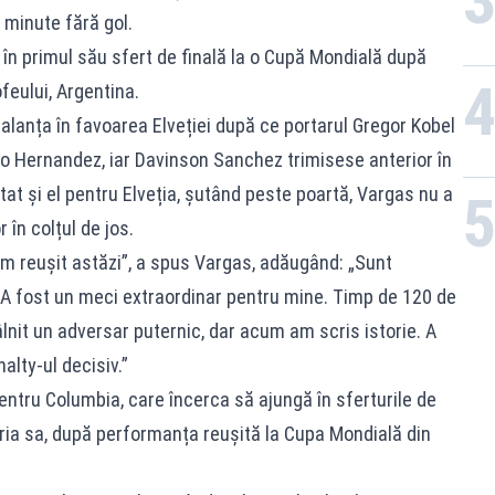
 minute fără gol.
ă în primul său sfert de finală la o Cupă Mondială după
feului, Argentina.
balanța în favoarea Elveției după ce portarul Gregor Kobel
o Hernandez, iar Davinson Sanchez trimisese anterior în
tat și el pentru Elveția, șutând peste poartă, Vargas nu a
 în colțul de jos.
am reușit astăzi”, a spus Vargas, adăugând: „Sunt
 fost un meci extraordinar pentru mine. Timp de 120 de
lnit un adversar puternic, dar acum am scris istorie. A
alty-ul decisiv.”
ntru Columbia, care încerca să ajungă în sferturile de
oria sa, după performanța reușită la Cupa Mondială din