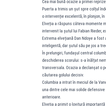
Cea mai bună ocazie a primei reprize
Puerta a trimis un șut spre colțul înd
o intervenție excelentă, în plonjon, în
Elveția a răspuns câteva momente mai
intervenit la șutul lui Fabian Rieder, e
Extrema elvețiană Dan Ndoye a fost a
inteligentă, dar șutul său pe jos a tr
În prelungiri, fundașul central colum
deschiderea scorului: s-a înălțat nema
transversala. Ocazia a declanșat o p
căutarea golului decisiv.
Columbia a intrat în meciul de la Van
una dintre cele mai solide defensive a
anterioare.
Elveția a primit o lovitură important