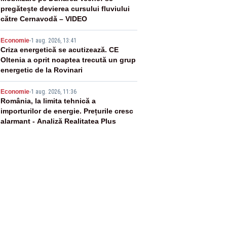
3
pregătește devierea cursului fluviului
către Cernavodă – VIDEO
4
Economie
-
1 aug. 2026, 13:41
Criza energetică se acutizează. CE
Oltenia a oprit noaptea trecută un grup
energetic de la Rovinari
5
Economie
-
1 aug. 2026, 11:36
România, la limita tehnică a
importurilor de energie. Prețurile cresc
alarmant - Analiză Realitatea Plus