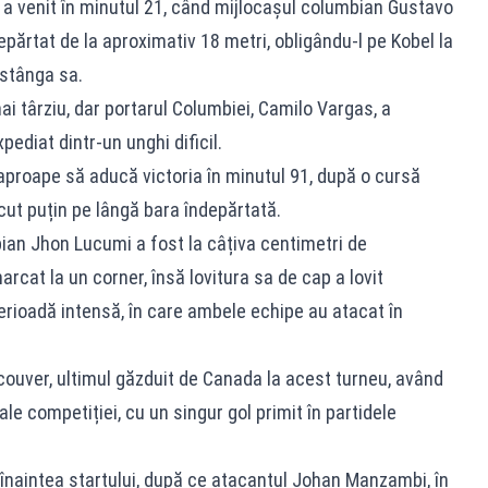
 a venit în minutul 21, când mijlocașul columbian Gustavo
epărtat de la aproximativ 18 metri, obligându-l pe Kobel la
 stânga sa.
 târziu, dar portarul Columbiei, Camilo Vargas, a
xpediat dintr-un unghi dificil.
proape să aducă victoria în minutul 91, după o cursă
ecut puțin pe lângă bara îndepărtată.
bian Jhon Lucumi a fost la câțiva centimetri de
rcat la un corner, însă lovitura sa de cap a lovit
erioadă intensă, în care ambele echipe au atacat în
couver, ultimul găzduit de Canada la acest turneu, având
le competiției, cu un singur gol primit în partidele
ă înaintea startului, după ce atacantul Johan Manzambi, în