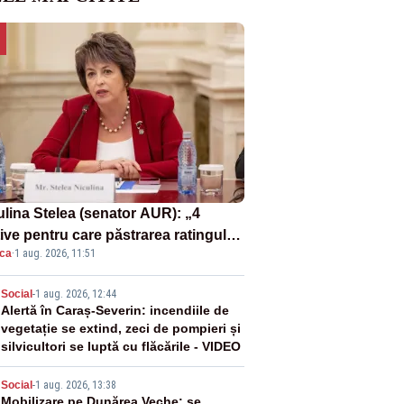
ulina Stelea (senator AUR): „4
ive pentru care păstrarea ratingului
ica
·
1 aug. 2026, 11:51
ară nu este o reușită pentru
ernul Bolojan”
2
Social
-
1 aug. 2026, 12:44
Alertă în Caraș-Severin: incendiile de
vegetație se extind, zeci de pompieri și
silvicultori se luptă cu flăcările - VIDEO
Social
-
1 aug. 2026, 13:38
Mobilizare pe Dunărea Veche: se