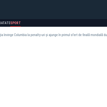
NATATE
SPORT
ia învinge Columbia la penalty-uri și ajunge în primul sfert de finală mondială d