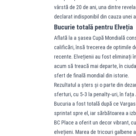
vârstă de 20 de ani, una dintre revelaț
declarat indisponibil din cauza unei 
Bucurie totală pentru Elveția
Aflată la a șasea Cupă Mondială cons
calificări, însă trecerea de optimile 
recente. Elvețienii au fost eliminați 
acum să treacă mai departe, în ciuda 
sfert de finală mondial din istorie.
Rezultatul a șters și o parte din dez
sferturi, cu 5-3 la penalty-uri, în fața 
Bucuria a fost totală după ce Vargas a
sprintat spre el, iar sărbătoarea a iz
BC Place a oferit un decor vibrant, c
elvețieni. Marea de tricouri galbene